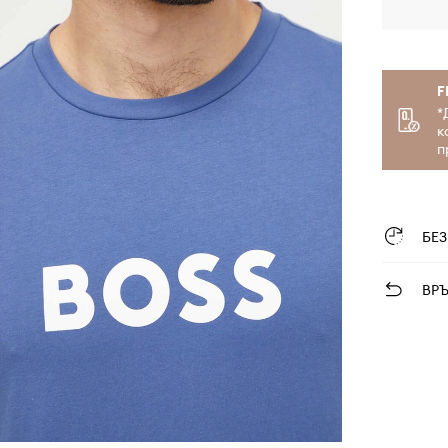
F
*
к
п
БЕ
ВР