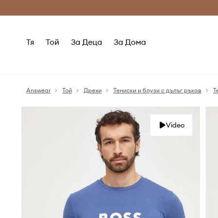
Само оригинални продукти
Безплатни доставка
Тя
Той
За Деца
За Дома
Answear
Той
Дрехи
Тениски и блузи с дълъг ръкав
Т
Video