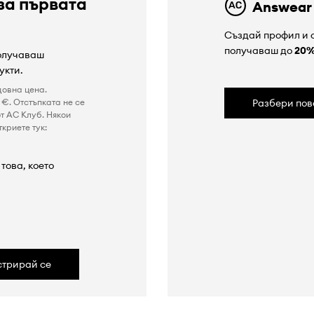
за първата
Answear
Създай профил и с
получаваш до
20
получаваш
укти.
довна цена.
€. Отстъпката не се
Разбери пов
т AC Клуб. Някои
криете тук:
това, което
а
стрирай се