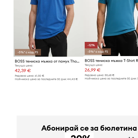
-12%
-5%* с код: FS
-5%* с код: FS
BOSS тениска мъжка от памук Thompson 01
Текуща цена:
Текуща цена:
26,99 €
42,39 €
Редовна цена:
55,68 €
Редовна цена:
61,30 €
Най-ниска цена за последните 30 дни:
Най-ниска цена за последните 30 дни:
44,43 €
Абонирай се за бюлетина