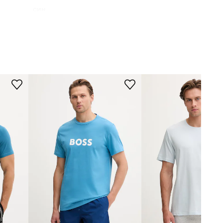
син
BOSS