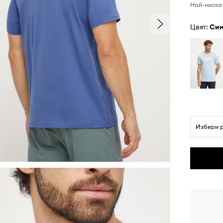
Най-ниска 
Цвят:
си
Избери 