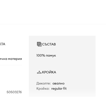
КТА
СЪСТАВ
100% памук
ична материя
КРОЙКА
Деколте
:
овално
Кройка
:
regular fit
50503276