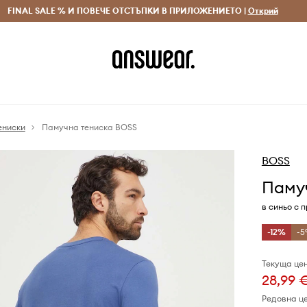
 и връщане за поръчки над 70 EUR
FINAL SALE % И ПОВЕЧЕ ОТСТЪПКИ В ПРИЛОЖЕНИЕТО |
Доставка 1-5 дни
Открий
Сп
ениски
Памучна тениска BOSS
BOSS
Паму
в синьо с 
-12%
-5
Текуща цен
28,99 
Редовна ц