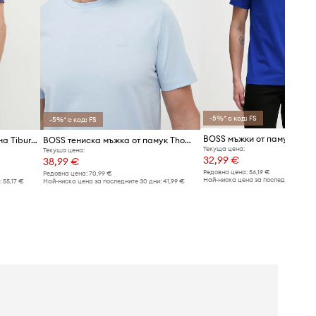
-5%* с код: FS
-5%* с код: FS
BOSS мъжки от памук T-Shi
BOSS тениска мъжка памучна Tiburt 240
BOSS тениска мъжка от памук Thompson 01
Текуща цена:
Текуща цена:
32,99 €
38,99 €
Редовна цена:
56,19 €
Редовна цена:
70,99 €
Най-ниска цена за последните 30 дн
:
55,17 €
Най-ниска цена за последните 30 дни:
41,99 €