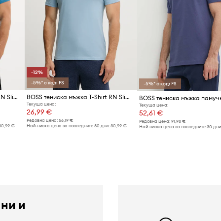
-12%
-5%* с код: FS
-5%* с код: FS
BOSS тениска мъжка T-Shirt RN Slim Fit
BOSS тениска мъжка T-Shirt RN Slim Fit
Текуща цена:
Текуща цена:
26,99 €
52,61 €
Редовна цена:
56,19 €
Редовна цена:
91,98 €
30,99 €
Най-ниска цена за последните 30 дни:
30,99 €
Най-ниска цена за последните 30 дни
 ни и