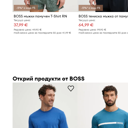
-5%* с код: FS
-5%* с код: FS
BOSS мъжки памучен T-Shirt RN
Текуща цена:
Текуща цена:
37,99 €
64,99 €
Редовна цена:
49,90 €
Редовна цена:
99,90 €
Най-ниска цена за последните 30 дни:
41,99 €
Най-ниска цена за последните 30 дни:
Открий продукти от BOSS