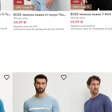
-12%
-10%
-5%* с код: FS
-5%* с код: FS
BOSS тениска мъжка от памук C-Tames 98
BOSS тениска мъжка от памук Thompson 01
Текуща цена:
Текуща цена:
26,99 €
34,99 €
Редовна цена:
55,68 €
Редовна цена:
56,19 €
67,99 €
Най-ниска цена за последните 30 дни
Най-ниска цена за последните 30 дни:
38,99 €