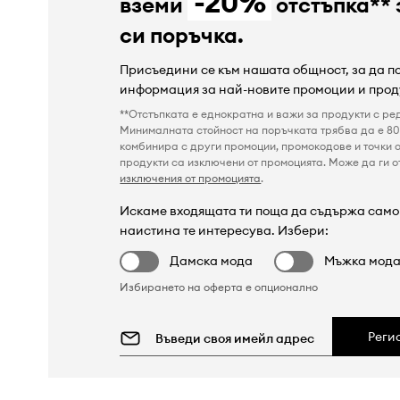
-20%
вземи
отстъпка** 
си поръчка.
Присъедини се към нашата общност, за да 
информация за най-новите промоции и прод
**Отстъпката е еднократна и важи за продукти с ре
Минималната стойност на поръчката трябва да е 80 
комбинира с други промоции, промокодове и точки о
продукти са изключени от промоцията. Може да ги от
изключения от промоцията
.
Искаме входящата ти поща да съдържа само 
наистина те интересува. Избери:
Дамска мода
Мъжка мод
Избирането на оферта е опционално
Реги