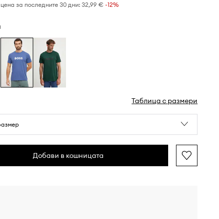
цена за последните 30 дни:
32,99 €
 -12%
н
Таблица с размери
размер
Добави в кошницата