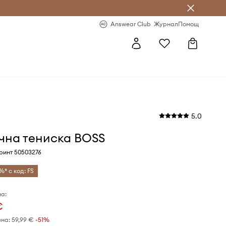
естявай с Answear Club
-20% за първа поръчка
Answear Club
Журнал
Помощ
5.0
чна тениска BOSS
принт 50503276
%* с код: FS
а:
€
ена:
59,99 €
-51%