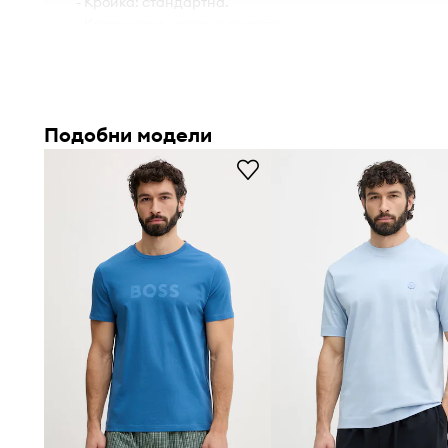
- Кройка: стандартна.
- Класическо, овално деколте.
- Къси ръкави.
- Тънка и еластична материя.
- Дължина: 74 cm.
- Ширина под мишниците: 55 cm.
Подобни модели
- Мерките се отнасят за размер: M.