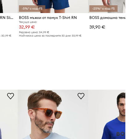
-5%* с код: FS
-25%* с код: FS
BOSS тениска мъжка T-Shirt RN Slim Fit
BOSS мъжки от памук T-Shirt RN
Текуща цена:
32,99 €
39,90 €
Редовна цена:
54,99 €
:
30,99 €
Най-ниска цена за последните 30 дни:
33,99 €