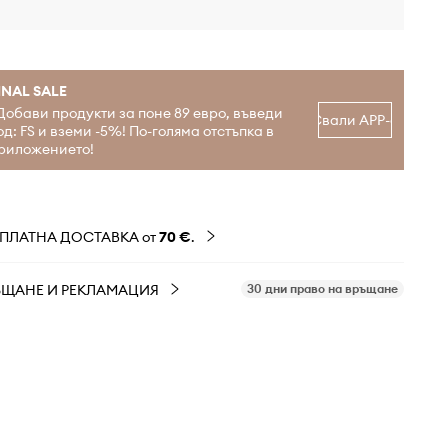
INAL SALE
Добави продукти за поне 89 евро, въведи
Свали APP-а
од: FS и вземи -5%! По-голяма отстъпка в
риложението!
ЗПЛАТНА ДОСТАВКА от
70 €
.
ЪЩАНЕ И РЕКЛАМАЦИЯ
30 дни право на връщане