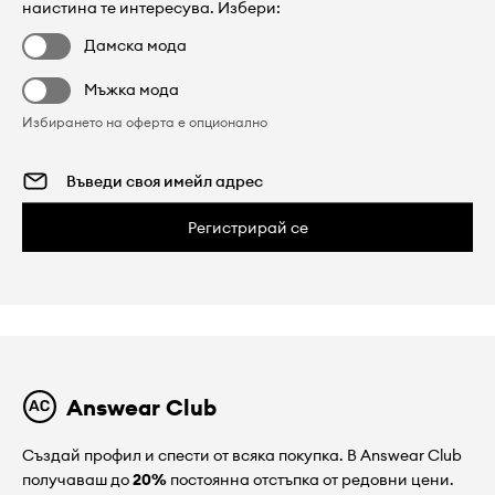
наистина те интересува. Избери:
Дамска мода
Мъжка мода
Избирането на оферта е опционално
Регистрирай се
Answear Club
Създай профил и спести от всяка покупка. В Answear Club
получаваш до
20%
постоянна отстъпка от редовни цени.