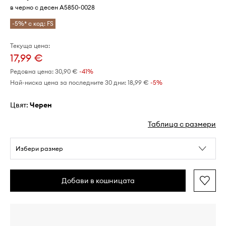
в черно с десен A5850-0028
-5%* с код: FS
Текуща цена:
17,99 €
Редовна цена:
30,90 €
-41%
Най-ниска цена за последните 30 дни:
18,99 €
 -5%
Цвят:
черен
Таблица с размери
Избери размер
Добави в кошницата