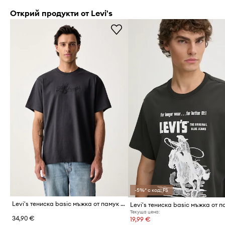
Открий продукти от Levi's
-5%* с код: FS
Levi's тениска basic мъжка от памук RELAXED FIT TEE
Текуща цена:
34,90 €
19,99 €