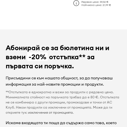
Редовна цена:
39,32 €
Най-ниска цена:
21,99 €
Абонирай се за бюлетина ни и
вземи
-20%
отстъпка** за
първата си поръчка.
Присъедини се към нашата общност, за да получаваш
информация за най-новите промоции и продукти.
**Отстъпката е еднократна и важи за продукти с редовна цена.
Минималната стойност на поръчката трябва да е 80 €. Отстъпката
не се комбинира с други промоции, промокодове и точки от AC
Клуб. Някои продукти са изключени от промоцията. Може да ги
откриете тук:
изключения от промоцията
.
Искаме входящата ти поща да съдържа само това, което