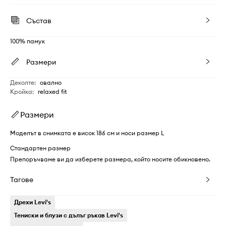
Състав
100% памук
Размери
Деколте
:
овално
Кройка
:
relaxed fit
Размери
Моделът в снимката е висок 186 см и носи размер L
Стандартен размер
Препоръчваме ви да изберете размера, който носите обикновено.
Тагове
Дрехи Levi's
Тениски и блузи с дълъг ръкав Levi's