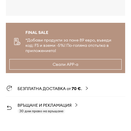
FINAL SALE
*Добави продукти за поне 89 евро, въведи
код: FS и вземи -5%! По-голяма отстъпка в
приложението!
Свали APP-а
БЕЗПЛАТНА ДОСТАВКА от
70 €
.
ВРЪЩАНЕ И РЕКЛАМАЦИЯ
30 дни право на връщане