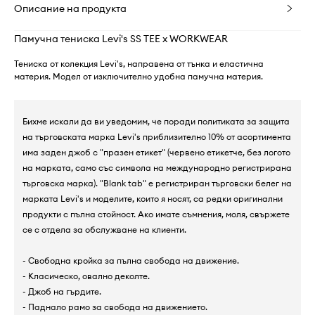
Описание на продукта
Памучна тениска Levi's SS TEE x WORKWEAR
Тениска от колекция Levi's, направена от тънка и еластична
материя. Модел от изключително удобна памучна материя.
Бихме искали да ви уведомим, че поради политиката за защита
на търговската марка Levi's приблизително 10% от асортимента
има заден джоб с "празен етикет" (червено етикетче, без логото
на марката, само със символа на международно регистрирана
търговска марка). "Blank tab" е регистриран търговски белег на
марката Levi's и моделите, които я носят, са редки оригинални
продукти с пълна стойност. Ако имате съмнения, моля, свържете
се с отдела за обслужване на клиенти.
- Свободна кройка за пълна свобода на движение.
- Класическо, овално деколте.
- Джоб на гърдите.
- Паднало рамо за свобода на движението.