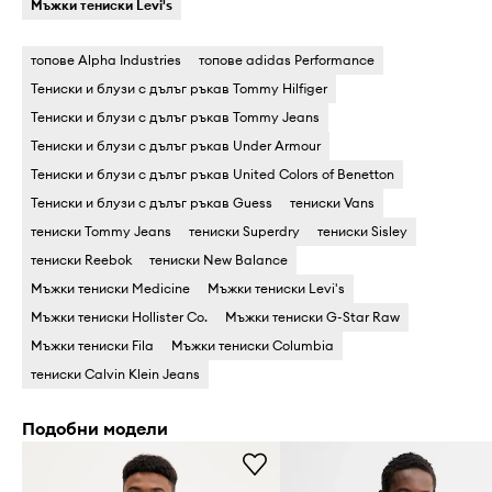
Мъжки тениски Levi's
топове Alpha Industries
топове adidas Performance
Тениски и блузи с дълъг ръкав Tommy Hilfiger
Тениски и блузи с дълъг ръкав Tommy Jeans
Тениски и блузи с дълъг ръкав Under Armour
Тениски и блузи с дълъг ръкав United Colors of Benetton
Тениски и блузи с дълъг ръкав Guess
тениски Vans
тениски Tommy Jeans
тениски Superdry
тениски Sisley
тениски Reebok
тениски New Balance
Мъжки тениски Medicine
Мъжки тениски Levi's
Мъжки тениски Hollister Co.
Мъжки тениски G-Star Raw
Мъжки тениски Fila
Мъжки тениски Columbia
тениски Calvin Klein Jeans
Подобни модели