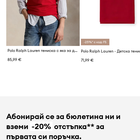
-25%* с код: FS
Polo Ralph Lauren тениска с яка за деца от памук
85,99 €
71,99 €
Абонирай се за бюлетина ни и
вземи
-20%
отстъпка** за
първата си поръчка.