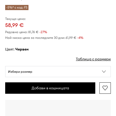
-5%* с код: FS
Текуща цена:
58,99 €
Редовна цена:
81,76 €
-27%
Най-ниска цена за последните 30 дни:
61,99 €
 -4%
Цвят:
червен
Таблица с размери
Избери размер
Добави в кошницата