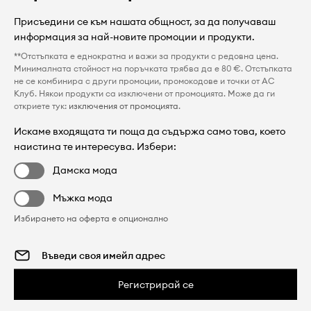
Присъедини се към нашата общност, за да получаваш
информация за най-новите промоции и продукти.
**Отстъпката е еднократна и важи за продукти с редовна цена.
Минималната стойност на поръчката трябва да е 80 €. Отстъпката
не се комбинира с други промоции, промокодове и точки от AC
Клуб. Някои продукти са изключени от промоцията. Може да ги
откриете тук:
изключения от промоцията
.
Искаме входящата ти поща да съдържа само това, което
наистина те интересува. Избери:
Дамска мода
Мъжка мода
Избирането на оферта е опционално
Регистрирай се