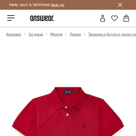
FINAL SALE % ЗАПОЧНА!
Спестявай с Answear Club
Виж тук
Answear
За деца
Момче
Дрехи
Тениски и блузи с дълъг р