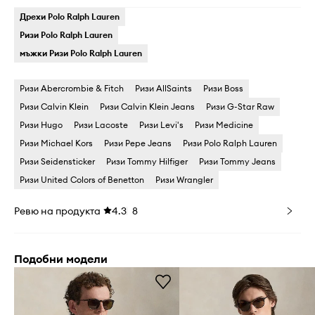
Дрехи Polo Ralph Lauren
Ризи Polo Ralph Lauren
мъжки Ризи Polo Ralph Lauren
Ризи Abercrombie & Fitch
Ризи AllSaints
Ризи Boss
Ризи Calvin Klein
Ризи Calvin Klein Jeans
Ризи G-Star Raw
Ризи Hugo
Ризи Lacoste
Ризи Levi's
Ризи Medicine
Ризи Michael Kors
Ризи Pepe Jeans
Ризи Polo Ralph Lauren
Ризи Seidensticker
Ризи Tommy Hilfiger
Ризи Tommy Jeans
Ризи United Colors of Benetton
Ризи Wrangler
Ревю на продукта
4.3
8
Подобни модели