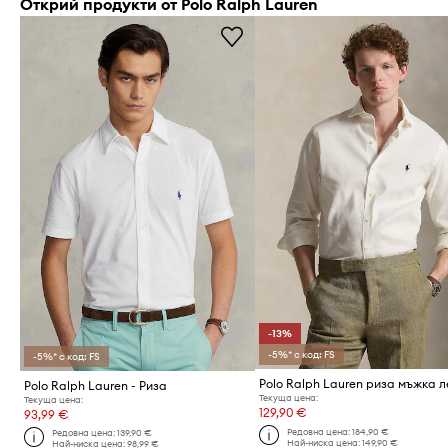
Открий продукти от Polo Ralph Lauren
-13%
-5%* с код: FS
-5%* с код: FS
Polo Ralph Lauren - Риза
Текуща цена:
Текуща цена:
129,90 €
93,99 €
Редовна цена:
184,90 €
Редовна цена:
139,90 €
Най-ниска цена:
149,90 €
Най-ниска цена:
98,99 €