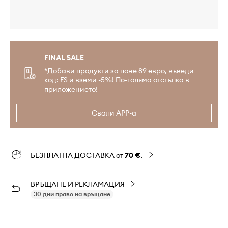
FINAL SALE
*Добави продукти за поне 89 евро, въведи
код: FS и вземи -5%! По-голяма отстъпка в
приложението!
Свали APP-а
БЕЗПЛАТНА ДОСТАВКА от
70 €
.
ВРЪЩАНЕ И РЕКЛАМАЦИЯ
30 дни право на връщане