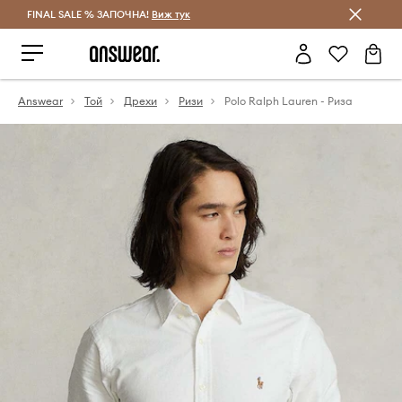
FINAL SALE % ЗАПОЧНА!
Спестявай с Answear Club
Виж тук
Answear
Той
Дрехи
Ризи
Polo Ralph Lauren - Риза