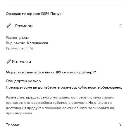
Основен материал: 100% Памук
Размери
Ръкав
:
дълъг
Вид ръкав
:
Класически
Кройка
:
slim fit
Размери
Моделът в снимката е висок 189 см и носи размер M
Стандартен размер
Препоръчваме ви да изберете размера, който носите обикновено.
Размерите, представени в магазина, са преизчислени спрямо
стандартната европейска таблица с размери. На етикета на
доставения продукт е посочена оригиналната маркировка на
производителя.
Тагове