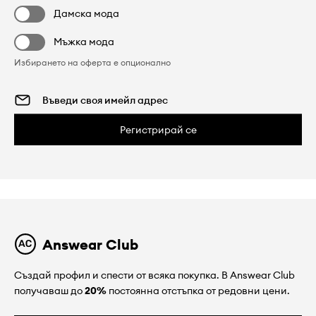
Дамска мода
Мъжка мода
Избирането на оферта е опционално
Регистрирай се
Answear Club
Създай профил и спести от всяка покупка. В Answear Club
получаваш до
20%
постоянна отстъпка от редовни цени.