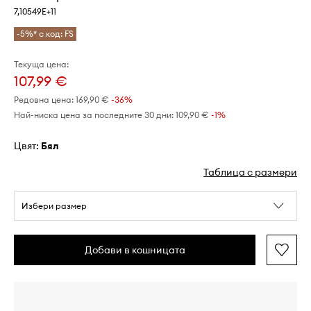
7,10549E+11
-5%* с код: FS
Текуща цена:
107,99 €
Редовна цена:
169,90 €
-36%
Най-ниска цена за последните 30 дни:
109,90 €
 -1%
Цвят:
бял
Таблица с размери
Избери размер
Добави в кошницата