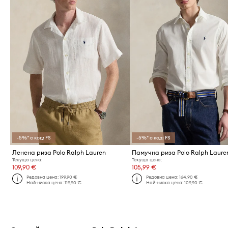
-5%* с код: FS
-5%* с код: FS
Ленена риза Polo Ralph Lauren
Памучна риза Polo Ralph Laure
Текуща цена:
Текуща цена:
109,90 €
105,99 €
Редовна цена:
199,90 €
Редовна цена:
164,90 €
Най-ниска цена:
119,90 €
Най-ниска цена:
109,90 €