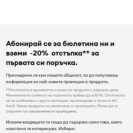
Абонирай се за бюлетина ни и
вземи
-20%
отстъпка** за
първата си поръчка.
Присъедини се към нашата общност, за да получаваш
информация за най-новите промоции и продукти.
**Отстъпката е еднократна и важи за продукти с редовна цена.
Минималната стойност на поръчката трябва да е 80 €. Отстъпката
не се комбинира с други промоции, промокодове и точки от AC
Клуб. Някои продукти са изключени от промоцията. Може да ги
откриете тук:
изключения от промоцията
.
Искаме входящата ти поща да съдържа само това, което
наистина те интересува. Избери: