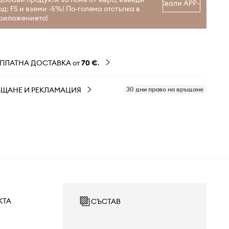
Свали APP-а
од: FS и вземи -5%! По-голяма отстъпка в
риложението!
ЗПЛАТНА ДОСТАВКА от
70 €
.
ЪЩАНЕ И РЕКЛАМАЦИЯ
30 дни право на връщане
КТА
СЪСТАВ