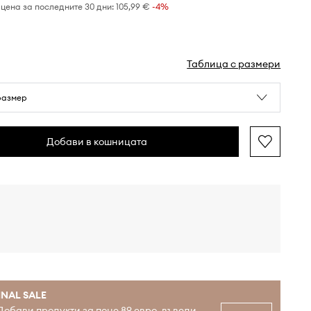
цена за последните 30 дни:
105,99 €
 -4%
Таблица с размери
размер
Добави в кошницата
INAL SALE
Добави продукти за поне 89 евро, въведи