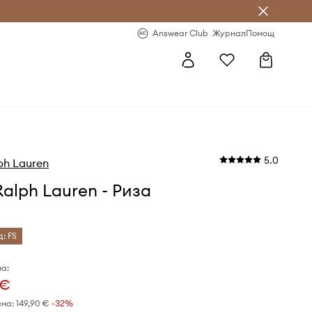
естявай с Answear Club
-20% за първа поръчка
Answear Club
Журнал
Помощ
5.0
ph Lauren
Ralph Lauren - Риза
д: FS
а:
 €
ена:
149,90 €
-32%