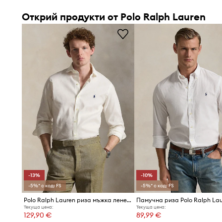
Открий продукти от Polo Ralph Lauren
-13%
-10%
-5%* с код: FS
-5%* с код: FS
Polo Ralph Lauren риза мъжка ленена
Памучна риза Polo Ralph La
Текуща цена:
Текуща цена:
129,90 €
89,99 €