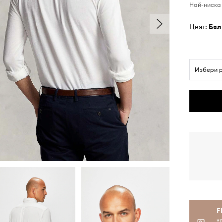
Най-ниска 
Цвят:
бял
Избери 
F
*