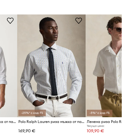
-25%* с код: FS
-5%* с код: FS
Polo Ralph Lauren риза мъжка от памук
Polo Ralph Lauren риза мъжка от памук
Ленена риза Polo Ralph La
Текуща цена:
169,90 €
109,90 €