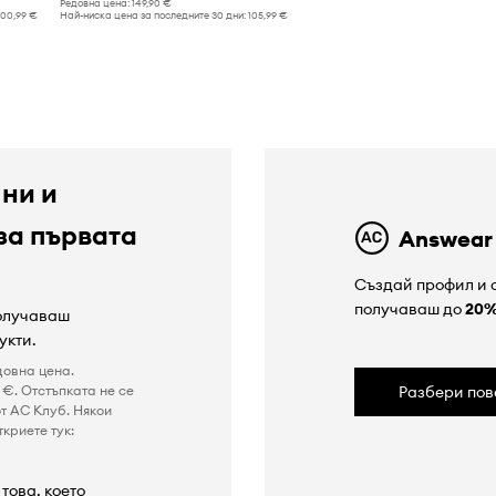
Редовна цена:
149,90 €
100,99 €
Най-ниска цена за последните 30 дни:
105,99 €
 ни и
за първата
Answear
Създай профил и с
получаваш до
20
получаваш
укти.
довна цена.
€. Отстъпката не се
Разбери пов
т AC Клуб. Някои
криете тук:
това, което