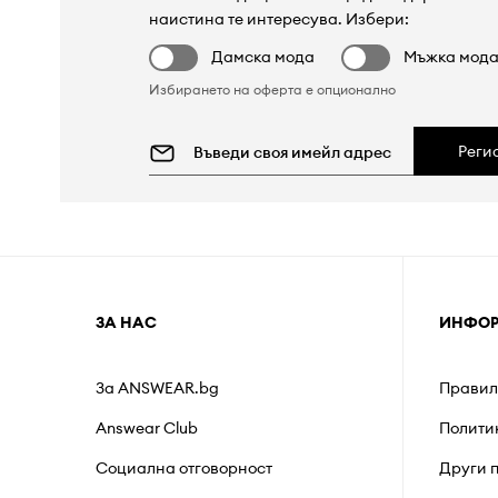
наистина те интересува. Избери:
Дамска мода
Мъжка мод
Избирането на оферта е опционално
Реги
ЗА НАС
ИНФО
За ANSWEAR.bg
Правил
Answear Club
Полити
Социална отговорност
Други 