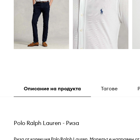
Описание на продукта
Тагове
Polo Ralph Lauren - Риза
Риза от колекция Polo Ralph Lauren. Моделът е направен о