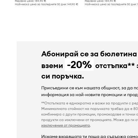
Редовна цена:
184,90 €
Редовна цена:
154,90 €
Най-ниска цена за последните 30 дни:
149,90 €
Най-ниска цена за последните 30 дни:
Абонирай се за бюлетина
-20%
вземи
отстъпка** 
си поръчка.
Присъедини се към нашата общност, за да 
информация за най-новите промоции и прод
**Отстъпката е еднократна и важи за продукти с ре
Минималната стойност на поръчката трябва да е 80 
комбинира с други промоции, промокодове и точки о
продукти са изключени от промоцията. Може да ги от
изключения от промоцията
.
Искаме входящата ти поща да съдържа само 