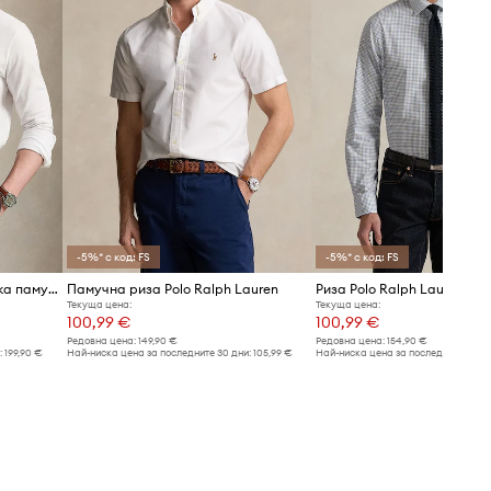
-5%* с код: FS
-5%* с код: FS
Polo Ralph Lauren риза мъжка памучна
Памучна риза Polo Ralph Lauren
Риза Polo Ralph Lauren
Текуща цена:
Текуща цена:
100,99 €
100,99 €
Редовна цена:
149,90 €
Редовна цена:
154,90 €
:
199,90 €
Най-ниска цена за последните 30 дни:
105,99 €
Най-ниска цена за последните 30 дн