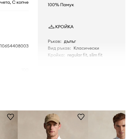
чета, С копче
100% Памук
КРОЙКА
Ръкав
:
дълъг
710654408003
Вид ръкав
:
Класически
Кройка
:
regular fit, slim fit
100
РАЗМЕРИ
Размерите, представени в
бял
магазина, са преизчислени спрямо
стандартната европейска таблица
с размери. На етикета на
o Ralph Lauren
доставения продукт е посочена
оригиналната маркировка на
производителя.
Таблица с размери