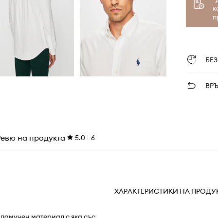
к
п
БЕ
ВР
Ревю на продукта
5.0
6
ХАРАКТЕРИСТИКИ НА ПРОДУ
т памучен материал с яка със