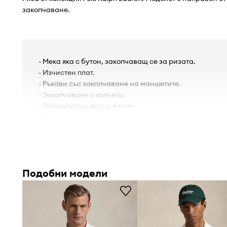
закопчаване.
- Мека яка с бутон, закопчаващ се за ризата.
- Изчистен плат.
- Ръкави със закопчаване на маншетите.
- Закопчаване с копчета.
- Обиколка на яката: 44 cm.
- Дължина на ръкава: 64 cm.
- Дължина: 76 cm.
- Ширина под мишниците: 58 cm.
- Ширина в раменете: 48 cm.
- Мерките се отнасят за размер: M.
Подобни модели
- Размери, определени за височина: 189.