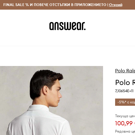
 и връщане за поръчки над 70 EUR
FINAL SALE % И ПОВЕЧЕ ОТСТЪПКИ В ПРИЛОЖЕНИЕТО |
Доставка 1-5 дни
Открий
Сп
Polo Ral
Polo 
7,10654E+11
-5%* с ко
Текуща цен
100,99
Редовна ц