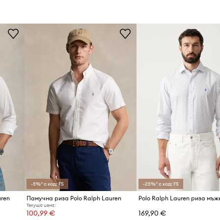
-5%* с код: FS
-25%* с код: FS
uren
Памучна риза Polo Ralph Lauren
Текуща цена:
100,99 €
169,90 €