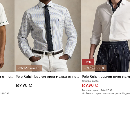
-15%
-25%* с код: FS
-5%* с код: FS
Polo Ralph Lauren риза мъжка от памук Wimbledon
Polo Ralph Lauren риза мъжка от памук
Текуща цена:
169,90 €
169,90 €
Редовна цена:
244,90 €
219,90 €
Най-ниска цена за последните 30 дни