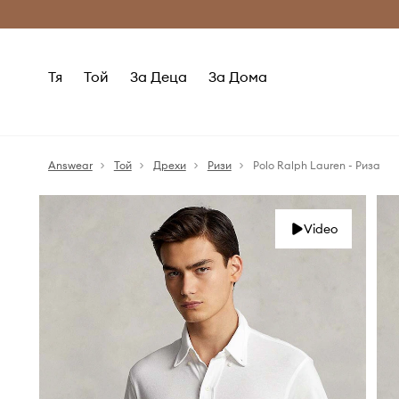
Само оригинални продукти
Безплатни доставка
Тя
Той
За Деца
За Дома
Answear
Той
Дрехи
Ризи
Polo Ralph Lauren - Риза
Video