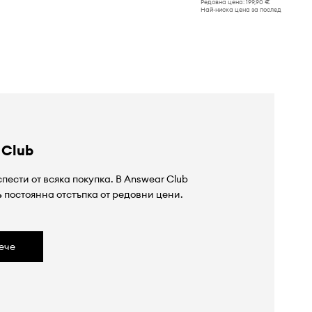
Редовна цена:
199,90 €
Най-ниска цена за последните 30 дн
 Club
пести от всяка покупка. В Answear Club
%
постоянна отстъпка от редовни цени.
ече