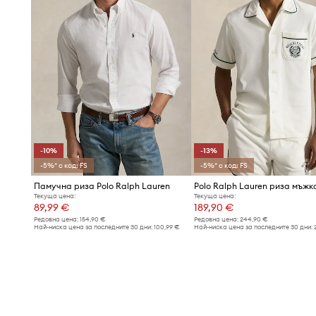
-10%
-13%
-5%* с код: FS
-5%* с код: FS
Памучна риза Polo Ralph Lauren
Текуща цена:
Текуща цена:
89,99 €
189,90 €
Редовна цена:
154,90 €
Редовна цена:
244,90 €
Най-ниска цена за последните 30 дни:
100,99 €
Най-ниска цена за последните 30 дни: