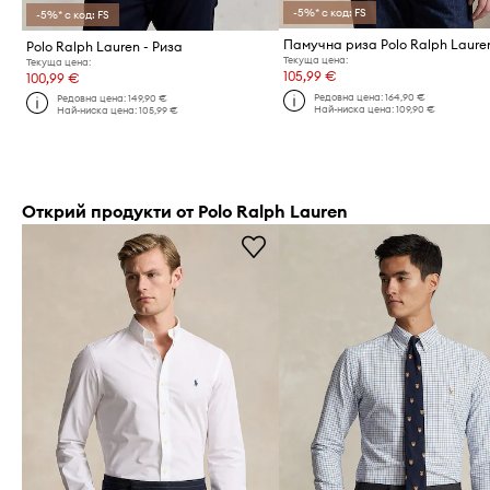
-5%* с код: FS
-5%* с код: FS
Памучна риза Polo Ralph Laure
Polo Ralph Lauren - Риза
Текуща цена:
Текуща цена:
105,99 €
100,99 €
Редовна цена:
164,90 €
Редовна цена:
149,90 €
Най-ниска цена:
109,90 €
Най-ниска цена:
105,99 €
Открий продукти от Polo Ralph Lauren