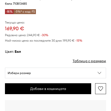
бяла 710B13485
-15%
-5%* с код: FS
Текуща цена:
169,90 €
Редовна цена:
244,90 €
-30%
Най-ниска цена за последните 30 дни:
199,90 €
 -15%
Цвят:
бял
Таблица с размери
Избери размер
Добави в кошницата