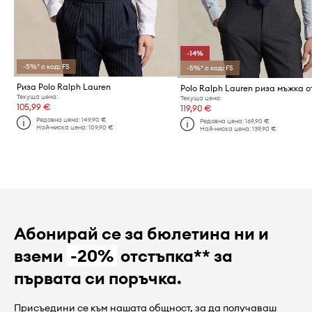
-14%
-5%* с код: FS
-5%* с код: FS
Риза Polo Ralph Lauren
Текуща цена:
Текуща цена:
105,99 €
119,90 €
Редовна цена:
149,90 €
Редовна цена:
169,90 €
Най-ниска цена:
109,90 €
Най-ниска цена:
139,90 €
Абонирай се за бюлетина ни и
вземи
-20%
отстъпка** за
първата си поръчка.
Присъедини се към нашата общност, за да получаваш