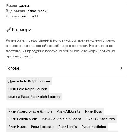
Ръкав
:
дълъг
Вид ръкав
:
Класически
Кройка
:
regular fit
Размери
Размерите, представени в магазина, са преизчислени спрямо
стандартната европейска таблица с размери. На етикета на
доставения продукт е посочена оригиналната маркировка на
производителя.
Тагове
Дрехи Polo Ralph Lauren
Ризи Polo Ralph Lauren
мъжки Ризи Polo Ralph Lauren
Ризи Abercrombie & Fitch
Ризи AllSaints
Ризи Boss
Ризи Calvin Klein
Ризи Calvin Klein Jeans
Ризи G-Star Raw
Ризи Hugo
Ризи Lacoste
Ризи Levi's
Ризи Medicine