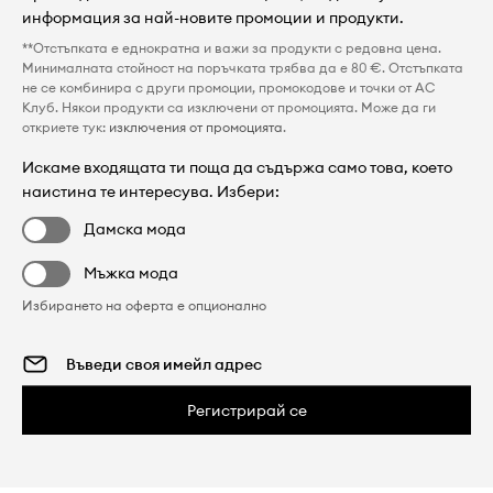
информация за най-новите промоции и продукти.
**Отстъпката е еднократна и важи за продукти с редовна цена.
Минималната стойност на поръчката трябва да е 80 €. Отстъпката
не се комбинира с други промоции, промокодове и точки от AC
Клуб. Някои продукти са изключени от промоцията. Може да ги
откриете тук:
изключения от промоцията
.
Искаме входящата ти поща да съдържа само това, което
наистина те интересува. Избери:
Дамска мода
Мъжка мода
Избирането на оферта е опционално
Регистрирай се