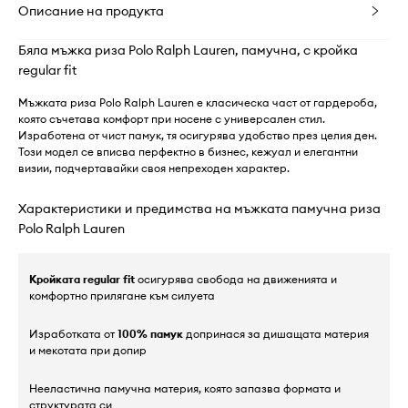
Описание на продукта
Бяла мъжка риза Polo Ralph Lauren, памучна, с кройка
regular fit
Мъжката риза Polo Ralph Lauren е класическа част от гардероба,
която съчетава комфорт при носене с универсален стил.
Изработена от чист памук, тя осигурява удобство през целия ден.
Този модел се вписва перфектно в бизнес, кежуал и елегантни
визии, подчертавайки своя непреходен характер.
Характеристики и предимства на мъжката памучна риза
Polo Ralph Lauren
Кройката regular fit
осигурява свобода на движенията и
комфортно прилягане към силуета
Изработката от
100% памук
допринася за дишащата материя
и мекотата при допир
Нееластична памучна материя, която запазва формата и
структурата си