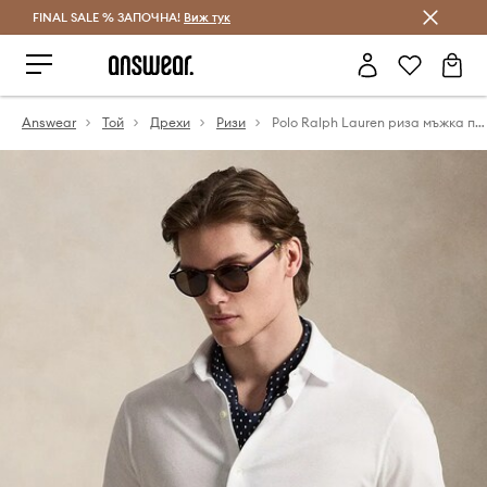
FINAL SALE % ЗАПОЧНА!
Спестявай с Answear Club
Виж тук
Answear
Той
Дрехи
Ризи
Polo Ralph Lauren риза мъжка памучна