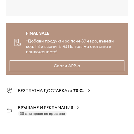
FINAL SALE
*Добави продукти за поне 89 евро, въведи
код: FS и вземи -5%! По-голяма отстъпка в
приложението!
Свали APP-а
БЕЗПЛАТНА ДОСТАВКА от
70 €
.
ВРЪЩАНЕ И РЕКЛАМАЦИЯ
30 дни право на връщане