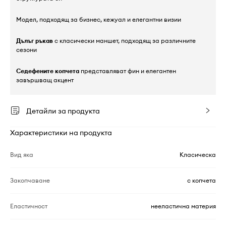
Модел, подходящ за бизнес, кежуал и елегантни визии
Дълъг ръкав
с класически маншет, подходящ за различните
сезони
Седефените копчета
представляват фин и елегантен
завършващ акцент
Детайли за продукта
Характеристики на продукта
Вид яка
Класическа
Закопчаване
с копчета
Еластичност
нееластична материя