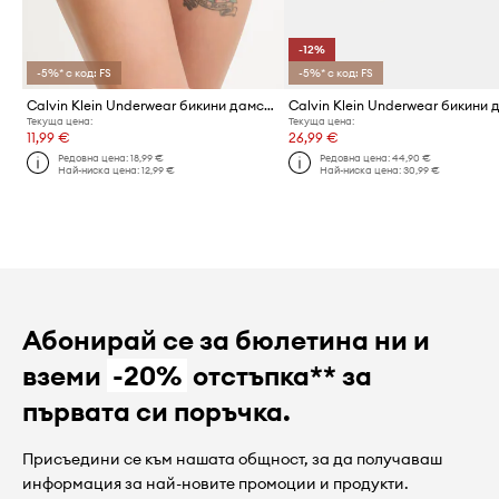
-12%
-5%* с код: FS
-5%* с код: FS
Calvin Klein Underwear бикини дамски от памук с еластан
Текуща цена:
Текуща цена:
11,99 €
26,99 €
Редовна цена:
18,99 €
Редовна цена:
44,90 €
Най-ниска цена:
12,99 €
Най-ниска цена:
30,99 €
Абонирай се за бюлетина ни и
вземи
-20%
отстъпка** за
първата си поръчка.
Присъедини се към нашата общност, за да получаваш
информация за най-новите промоции и продукти.