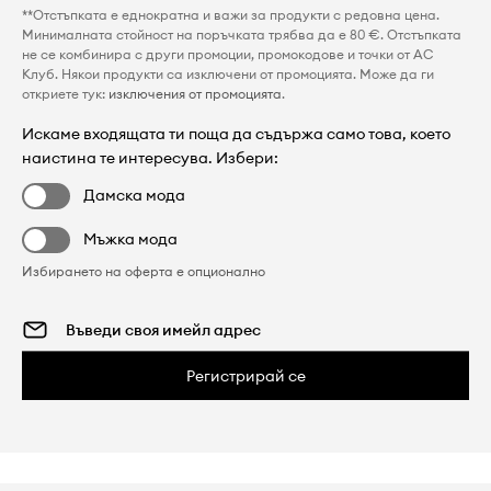
**Отстъпката е еднократна и важи за продукти с редовна цена.
Минималната стойност на поръчката трябва да е 80 €. Отстъпката
не се комбинира с други промоции, промокодове и точки от AC
Клуб. Някои продукти са изключени от промоцията. Може да ги
откриете тук:
изключения от промоцията
.
Искаме входящата ти поща да съдържа само това, което
наистина те интересува. Избери:
Дамска мода
Мъжка мода
Избирането на оферта е опционално
Регистрирай се