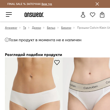
FINAL SALE % ЗАПОЧНА!
Спестявай с Answear Club
Виж тук
Answear
Тя
Дрехи
Бельо
Бикини
Прашки Calvin Klein U
Този продукт в момента не е наличен
Разгледай подобни продукти