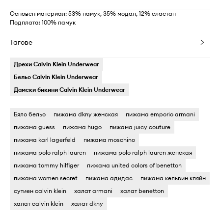
Основен материал: 53% памук, 35% модал, 12% еластан
Подплата: 100% памук
Тагове
Дрехи Calvin Klein Underwear
Бельо Calvin Klein Underwear
Дамски бикини Calvin Klein Underwear
Бяло бельо
пижама dkny женская
пижама emporio armani
пижама guess
пижама hugo
пижама juicy couture
пижама karl lagerfeld
пижама moschino
пижама polo ralph lauren
пижама polo ralph lauren женская
пижама tommy hilfiger
пижама united colors of benetton
пижама women secret
пижама адидас
пижама кельвин кляйн
сутиен calvin klein
халат armani
халат benetton
халат calvin klein
халат dkny