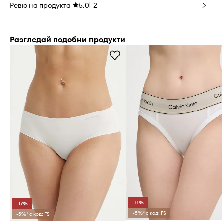
Ревю на продукта
5.0
2
Разгледай подобни продукти
-11%
-17%
-5%* с код: FS
-5%* с код: FS