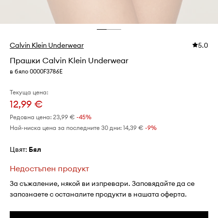
Calvin Klein Underwear
5.0
Прашки Calvin Klein Underwear
в бяло 0000F3786E
Текуща цена:
12,99 €
Редовна цена:
23,99 €
-45%
Най-ниска цена за последните 30 дни:
14,39 €
 -9%
Цвят:
бял
Недостъпен продукт
За съжаление, някой ви изпревари. Заповядайте да се
запознаете с останалите продукти в нашата оферта.