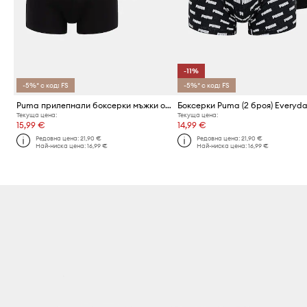
-11%
-5%* с код: FS
-5%* с код: FS
Puma прилепнали боксерки мъжки от памук с еластан Everyday Basic 2 броя
Текуща цена:
Текуща цена:
15,99 €
14,99 €
Редовна цена:
21,90 €
Редовна цена:
21,90 €
Най-ниска цена:
16,99 €
Най-ниска цена:
16,99 €