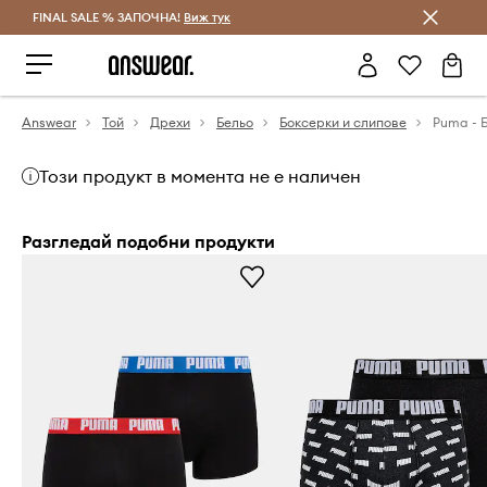
FINAL SALE % ЗАПОЧНА!
Спестявай с Answear Club
Виж тук
Answear
Той
Дрехи
Бельо
Боксерки и слипове
Този продукт в момента не е наличен
Разгледай подобни продукти