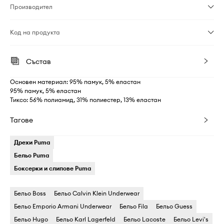
Производител
Код на продукта
Състав
Основен материал: 95% памук, 5% еластан
95% памук, 5% еластан
Тиксо: 56% полиамид, 31% полиестер, 13% еластан
Тагове
Дрехи Puma
Бельо Puma
Боксерки и слипове Puma
Бельо Boss
Бельо Calvin Klein Underwear
Бельо Emporio Armani Underwear
Бельо Fila
Бельо Guess
Бельо Hugo
Бельо Karl Lagerfeld
Бельо Lacoste
Бельо Levi's