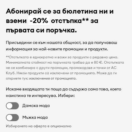
Абонирай се за бюлетина ни и
вземи
-20%
отстъпка** за
първата си поръчка.
Присъедини се към нашата общност, за да получаваш
информация за най-новите промоции и продукти.
**Отстъпката е еднократна и важи за продукти с редовна цена.
Минималната стойност на поръчката трябва да е 80 €. Отстъпката
не се комбинира с други промоции, промокодове и точки от AC
Клуб. Някои продукти са изключени от промоцията. Може да ги
откриете тук:
изключения от промоцията
.
Искаме входящата ти поща да съдържа само това, което
наистина те интересува. Избери:
Дамска мода
Мъжка мода
Избирането на оферта е опционално