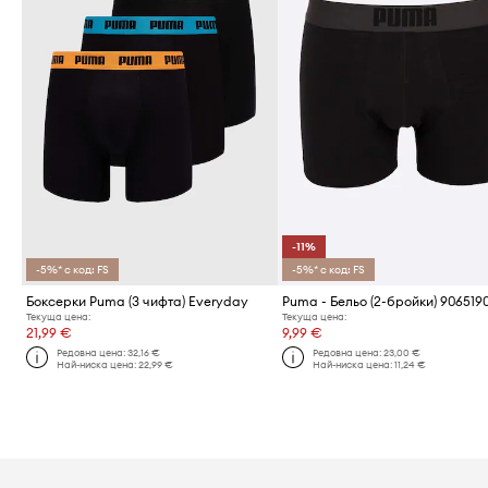
-11%
-5%* с код: FS
-5%* с код: FS
Боксерки Puma (3 чифта) Everyday
Puma - Бельо (2-бройки) 906519
Текуща цена:
Текуща цена:
21,99 €
9,99 €
Редовна цена:
32,16 €
Редовна цена:
23,00 €
Най-ниска цена:
22,99 €
Най-ниска цена:
11,24 €