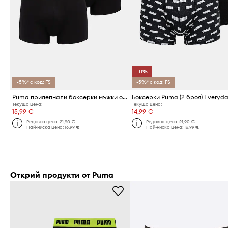
-11%
-5%* с код: FS
-5%* с код: FS
Puma прилепнали боксерки мъжки от памук с еластан Everyday Basic 2 броя
Текуща цена:
Текуща цена:
15,99 €
14,99 €
Редовна цена:
21,90 €
Редовна цена:
21,90 €
Най-ниска цена:
16,99 €
Най-ниска цена:
16,99 €
Открий продукти от Puma