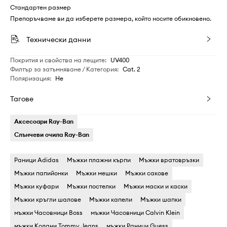
Стандартен размер
Препоръчваме ви да изберете размера, който носите обикновено.
Технически данни
Покрития и свойства на лещите
:
UV400
Филтър за затъмняване / Категория
:
Cat. 2
Поляризация
:
Не
Тагове
Аксесоари Ray-Ban
Слънчеви очила Ray-Ban
Раници Adidas
Мъжки плажни кърпи
Мъжки вратовръзки
Мъжки папийонки
Мъжки мешки
Мъжки сакове
Мъжки куфари
Мъжки постелки
Мъжки маски и каски
Мъжки кръгли шалове
Мъжки капели
Мъжки шапки
мъжки Часовници Boss
мъжки Часовници Calvin Klein
мъжки Колани Tommy Jeans
мъжки Раници Guess