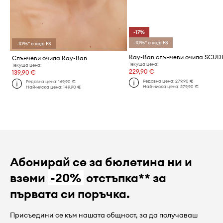
-17%
-10%* с код: FS
-10%* с код: FS
Слънчеви очила Ray-Ban
Текуща цена:
Текуща цена:
229,90 €
139,90 €
Редовна цена:
279,90 €
Редовна цена:
169,90 €
Най-ниска цена:
279,90 €
Най-ниска цена:
149,90 €
Абонирай се за бюлетина ни и
вземи
-20%
отстъпка** за
първата си поръчка.
Присъедини се към нашата общност, за да получаваш