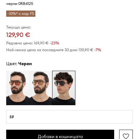
черни 0RB4125
-10%* с код: FS
Текуща цена:
129,90 €
Редовна цена:
169,90 €
-23%
Най-ниска цена за последните 30 дни:
139,90 €
 -7%
Цвят:
черен
59
Добави в кошницата