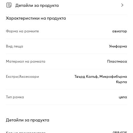
Детайли за продукта
Характеристики на продукта
Форма на рамките
авиатор
Вид леща
Униформа
Материал на рамката
Пластмаса
Екстри/Аксесоари
Твърд Калъф, Микрофибърна
Кърпа
Тип рамка
цяла
Детайли за продукта
Код на производителя
0RB4125