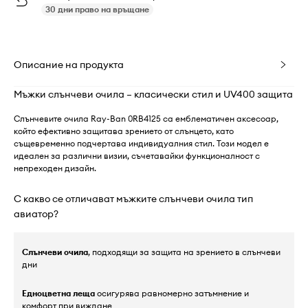
30 дни право на връщане
Описание на продукта
Мъжки слънчеви очила – класически стил и UV400 защита
Слънчевите очила Ray-Ban 0RB4125 са емблематичен аксесоар,
който ефективно защитава зрението от слънцето, като
същевременно подчертава индивидуалния стил. Този модел е
идеален за различни визии, съчетавайки функционалност с
непреходен дизайн.
С какво се отличават мъжките слънчеви очила тип
авиатор?
Слънчеви очила
, подходящи за защита на зрението в слънчеви
дни
Едноцветна леща
осигурява равномерно затъмнение и
комфорт при виждане