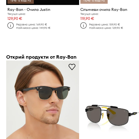
-5%* с код: FS
-10%* с код: FS
Ray-Ban - Очила Justin
Слънчеви очила Ray-Ban
Текуща цена:
Текуща цена:
129,90 €
119,90 €
Редовна цена:
169,90 €
Редовна цена:
159,90 €
Най-ниска цена:
149,90 €
Най-ниска цена:
129,90 €
Открий продукти от Ray-Ban