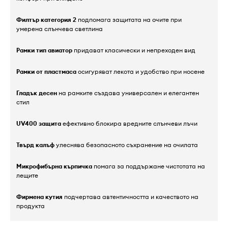
Филтър категория 2
подпомага защитата на очите при
умерена слънчева светлина
Рамки тип авиатор
придават класически и непреходен вид
Рамки от пластмаса
осигуряват лекота и удобство при носене
Гладък десен
на рамките създава универсален и елегантен
стил
UV400 защита
ефективно блокира вредните слънчеви лъчи
Твърд калъф
улеснява безопасното съхранение на очилата
Микрофибърна кърпичка
помага за поддържане чистотата на
лещите
Фирмена кутия
подчертава автентичността и качеството на
продукта