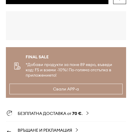
FINAL SALE
*Добави продукти за поне 89 евро, въведи
код: FS и вземи -10%! По-голяма отстъпка в
приложението!
Свали APP-а
БЕЗПЛАТНА ДОСТАВКА от
70 €
.
ВРЪЩАНЕ И РЕКЛАМАЦИЯ