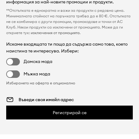
информация за най-новите промоции и продукти.
**Отстъпката е еднократна и важи за продукти с редовна цена.
Минималната стойност на поръчката трябва да е 80 €. Отстъпката
не се комбинира с други промоции, промокодове и точки от AC
Клуб. Някои продукти са изключени от промоцията. Може да ги
откриете тук:
изключения от промоцията
.
Искаме входящата ти поща да съдържа само това, което
наистина те интересува. Избери:
Дамска мода
Мъжка мода
Избирането на оферта е опционално
Регистрирай се