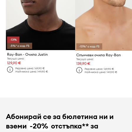
-13%
-5%* с код: FS
-10%* с код: FS
Ray-Ban - Очила Justin
Слънчеви очила Ray-Ban
Текуща цена:
Текуща цена:
129,90 €
139,90 €
Редовна цена:
169,90 €
Редовна цена:
169,90 €
Най-ниска цена:
149,90 €
Най-ниска цена:
149,90 €
Абонирай се за бюлетина ни и
вземи
-20%
отстъпка** за