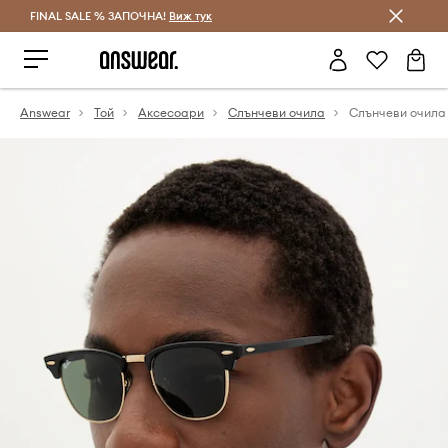
FINAL SALE % ЗАПОЧНА!
Спестявай с Answear Club
Виж тук
Answear
Той
Аксесоари
Слънчеви очила