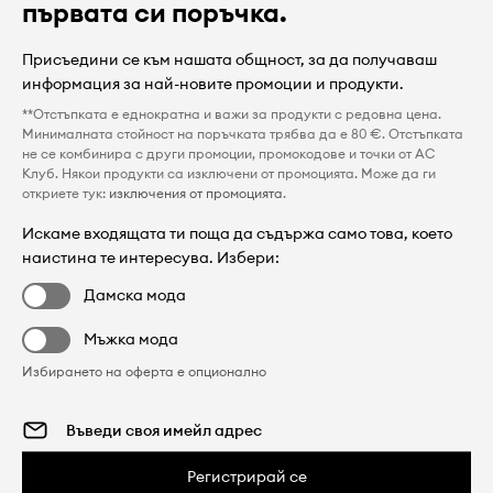
първата си поръчка.
Присъедини се към нашата общност, за да получаваш
информация за най-новите промоции и продукти.
**Отстъпката е еднократна и важи за продукти с редовна цена.
Минималната стойност на поръчката трябва да е 80 €. Отстъпката
не се комбинира с други промоции, промокодове и точки от AC
Клуб. Някои продукти са изключени от промоцията. Може да ги
откриете тук:
изключения от промоцията
.
Искаме входящата ти поща да съдържа само това, което
наистина те интересува. Избери:
Дамска мода
Мъжка мода
Избирането на оферта е опционално
Регистрирай се