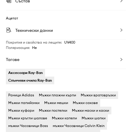
Състав
Ацетат
Технически данни
Покрития и свойства на лещите
:
UV400
Поляризация
:
Не
Тагове
Аксесоари Ray-Ban
Слънчеви очила Ray-Ban
Раници Adidas
Мъжки плажни кърпи
Мъжки вратовръзки
Мъжки папийонки
Мъжки мешки
Мъжки сакове
Мъжки куфари
Мъжки постелки
Мъжки маски и каски
Мъжки кръгли шалове
Мъжки капели
Мъжки шапки
мъжки Часовници Boss
мъжки Часовници Calvin Klein