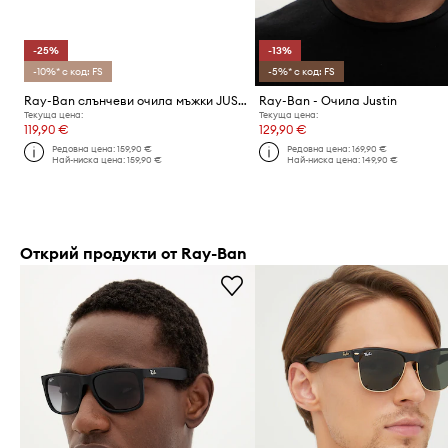
-25%
-13%
-10%* с код: FS
-5%* с код: FS
Ray-Ban слънчеви очила мъжки JUSTIN
Ray-Ban - Очила Justin
Текуща цена:
Текуща цена:
119,90 €
129,90 €
Редовна цена:
159,90 €
Редовна цена:
169,90 €
Най-ниска цена:
159,90 €
Най-ниска цена:
149,90 €
Открий продукти от Ray-Ban