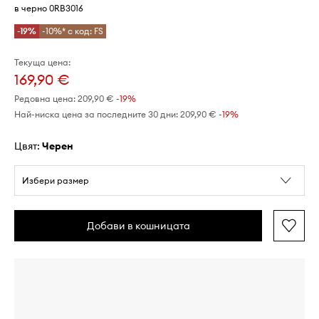
в черно 0RB3016
-19%
-10%* с код: FS
Текуща цена:
169,90 €
Редовна цена:
209,90 €
-19%
Най-ниска цена за последните 30 дни:
209,90 €
 -19%
Цвят:
черен
Избери размер
Добави в кошницата