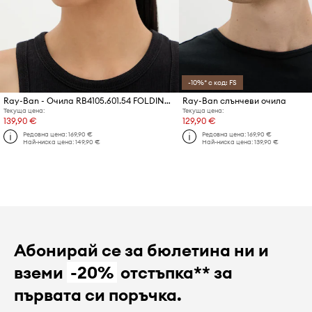
-10%* с код: FS
Ray-Ban - Очила RB4105.601.54 FOLDING WAYFARER
Ray-Ban слънчеви очила
Текуща цена:
Текуща цена:
139,90 €
129,90 €
Редовна цена:
169,90 €
Редовна цена:
169,90 €
Най-ниска цена:
149,90 €
Най-ниска цена:
139,90 €
Абонирай се за бюлетина ни и
вземи
-20%
отстъпка** за
първата си поръчка.