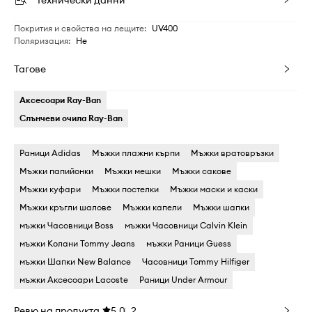
Технически данни
Покрития и свойства на лещите
:
UV400
Поляризация
:
Не
Тагове
Аксесоари Ray-Ban
Слънчеви очила Ray-Ban
Раници Adidas
Мъжки плажни кърпи
Мъжки вратовръзки
Мъжки папийонки
Мъжки мешки
Мъжки сакове
Мъжки куфари
Мъжки постелки
Мъжки маски и каски
Мъжки кръгли шалове
Мъжки капели
Мъжки шапки
мъжки Часовници Boss
мъжки Часовници Calvin Klein
мъжки Колани Tommy Jeans
мъжки Раници Guess
мъжки Шапки New Balance
Часовници Tommy Hilfiger
мъжки Аксесоари Lacoste
Раници Under Armour
Ревю на продукта
5.0
2