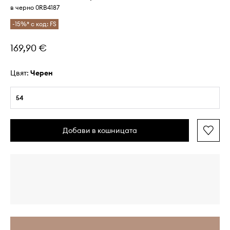
в черно 0RB4187
-15%* с код: FS
169,90 €
Цвят:
черен
54
Добави в кошницата