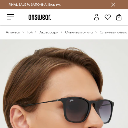
FINAL SALE % ЗАПОЧНА!
Спестявай с Answear Club
Виж тук
Answear
Той
Аксесоари
Слънчеви очила
Слънчеви очила