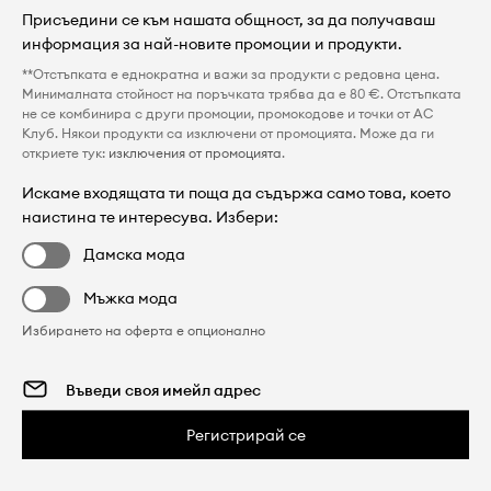
Присъедини се към нашата общност, за да получаваш
информация за най-новите промоции и продукти.
**Отстъпката е еднократна и важи за продукти с редовна цена.
Минималната стойност на поръчката трябва да е 80 €. Отстъпката
не се комбинира с други промоции, промокодове и точки от AC
Клуб. Някои продукти са изключени от промоцията. Може да ги
откриете тук:
изключения от промоцията
.
Искаме входящата ти поща да съдържа само това, което
наистина те интересува. Избери:
Дамска мода
Мъжка мода
Избирането на оферта е опционално
Регистрирай се