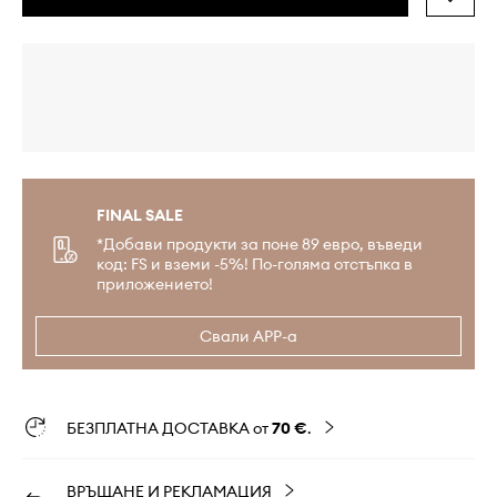
FINAL SALE
*Добави продукти за поне 89 евро, въведи
код: FS и вземи -5%! По-голяма отстъпка в
приложението!
Свали APP-а
БЕЗПЛАТНА ДОСТАВКА от
70 €
.
ВРЪЩАНЕ И РЕКЛАМАЦИЯ