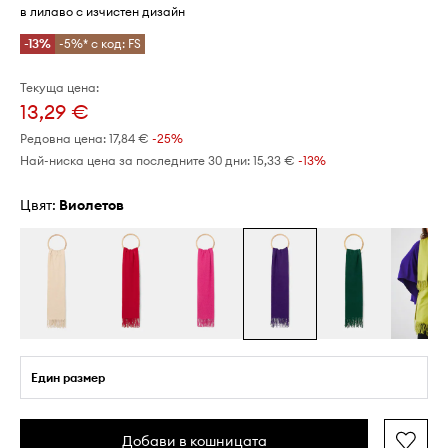
в лилаво с изчистен дизайн
-13%
-5%* с код: FS
Текуща цена:
13,29 €
Редовна цена:
17,84 €
-25%
Най-ниска цена за последните 30 дни:
15,33 €
 -13%
Цвят:
виолетов
Един размер
Добави в кошницата