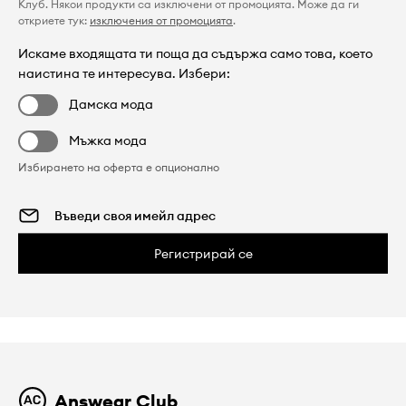
Клуб. Някои продукти са изключени от промоцията. Може да ги
откриете тук:
изключения от промоцията
.
Искаме входящата ти поща да съдържа само това, което
наистина те интересува. Избери:
Дамска мода
Мъжка мода
Избирането на оферта е опционално
Регистрирай се
Answear Club