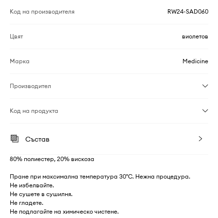
Код на производителя
RW24-SAD060
Цвят
виолетов
Марка
Medicine
Производител
Код на продукта
Състав
80% полиестер, 20% вискоза
Пране при максимална температура 30°C. Нежна процедура.
Не избелвайте.
Не сушете в сушилня.
Не гладете.
Не подлагайте на химическо чистене.