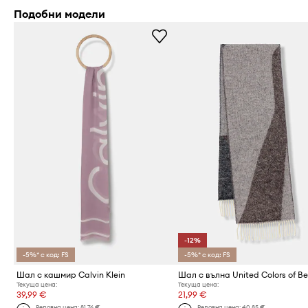
Подобни модели
-12%
-5%* с код: FS
-5%* с код: FS
Шал с кашмир Calvin Klein
Текуща цена:
Текуща цена:
39,99 €
21,99 €
Редовна цена:
81,76 €
Редовна цена:
40,85 €