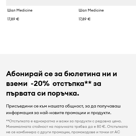
Шал Medicine
Шал Medicine
17,89 €
17,89 €
Абонирай се за бюлетина ни и
вземи
-20%
отстъпка** за
първата си поръчка.
Присъедини се към нашата общност, за да получаваш
информация за най-новите промоции и продукти.
**Отстъпката е еднократна и важи за продукти с редовна цена.
Минималната стойност на поръчката трябва да е 80 €. Отстъпката
не се комбинира с други промоции, промокодове и точки от AC