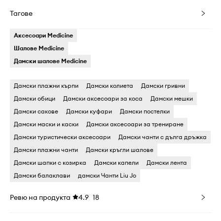
Тагове
Аксесоари Medicine
Шалове Medicine
Дамски шалове Medicine
Дамски плажни кърпи
Дамски колиета
Дамски гривни
Дамски обици
Дамски аксесоари за коса
Дамски мешки
Дамски сакове
Дамски куфари
Дамски постелки
Дамски маски и каски
Дамски аксесоари за трениране
Дамски туристически аксесоари
Дамски чанти с дълга дръжка
Дамски плажни чанти
Дамски кръгли шалове
Дамски шапки с козирка
Дамски капели
Дамски лента
Дамски балаклави
дамски Чанти Liu Jo
Ревю на продукта
4.9
18