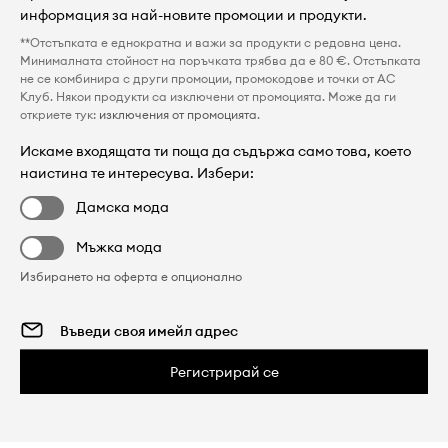
информация за най-новите промоции и продукти.
**Отстъпката е еднократна и важи за продукти с редовна цена.
Минималната стойност на поръчката трябва да е 80 €. Отстъпката
не се комбинира с други промоции, промокодове и точки от AC
Клуб. Някои продукти са изключени от промоцията. Може да ги
откриете тук:
изключения от промоцията
.
Искаме входящата ти поща да съдържа само това, което
наистина те интересува. Избери:
Дамска мода
Мъжка мода
Избирането на оферта е опционално
Регистрирай се