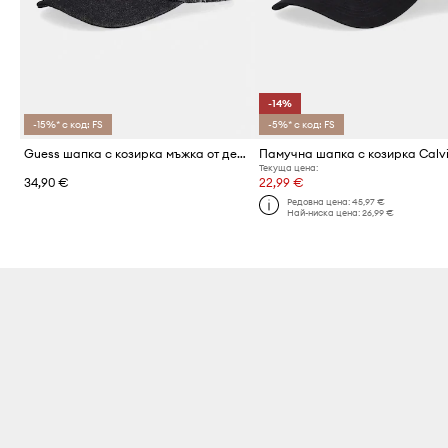
-14%
-15%* с код: FS
-5%* с код: FS
Guess шапка с козирка мъжка от деним BERLIN
Текуща цена:
34,90 €
22,99 €
Редовна цена:
45,97 €
Най-ниска цена:
26,99 €