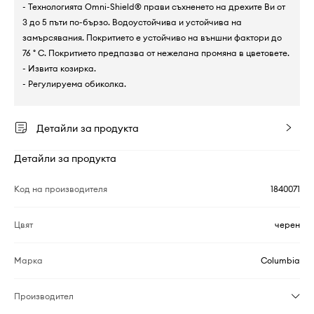
- Технологията Omni-Shield® прави съхненето на дрехите Ви от
3 до 5 пъти по-бързо. Водоустойчива и устойчива на
замърсявания. Покритието е устойчиво на външни фактори до
76 ° C. Покритието предпазва от нежелана промяна в цветовете.
- Извита козирка.
- Регулируема обиколка.
Детайли за продукта
Детайли за продукта
Код на производителя
1840071
Цвят
черен
Марка
Columbia
Производител