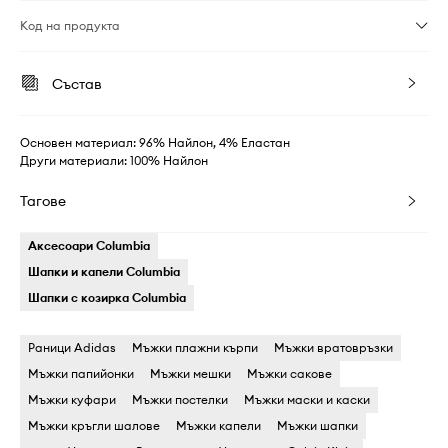
Код на продукта
Състав
Основен материал: 96% Найлон, 4% Еластан
Други материали: 100% Найлон
Тагове
Аксесоари Columbia
Шапки и капели Columbia
Шапки с козирка Columbia
Раници Adidas
Мъжки плажни кърпи
Мъжки вратовръзки
Мъжки папийонки
Мъжки мешки
Мъжки сакове
Мъжки куфари
Мъжки постелки
Мъжки маски и каски
Мъжки кръгли шалове
Мъжки капели
Мъжки шапки