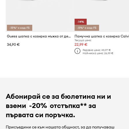
-14%
-15%* с код: FS
-5%* с код: FS
Guess шапка с козирка мъжка от деним BERLIN
Текуща цена:
34,90 €
22,99 €
Редовна цена:
45,97 €
Най-ниска цена:
26,99 €
Абонирай се за бюлетина ни и
вземи
-20%
отстъпка** за
първата си поръчка.
Присъедини се към нашата общност, за да получаваш