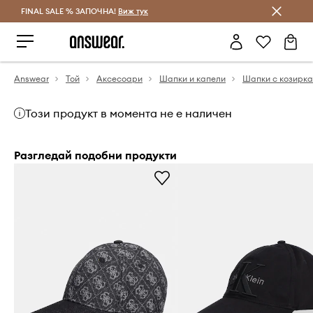
FINAL SALE % ЗАПОЧНА!
Спестявай с Answear Club
Виж тук
Answear
Той
Аксесоари
Шапки и капели
Шапки с козирка
Този продукт в момента не е наличен
Разгледай подобни продукти