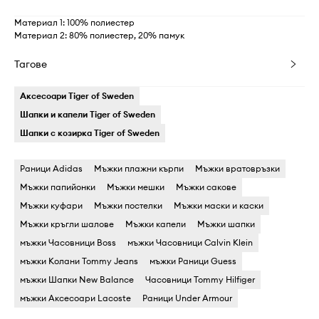
Материал 1: 100% полиестер
Материал 2: 80% полиестер, 20% памук
Тагове
Аксесоари Tiger of Sweden
Шапки и капели Tiger of Sweden
Шапки с козирка Tiger of Sweden
Раници Adidas
Мъжки плажни кърпи
Мъжки вратовръзки
Мъжки папийонки
Мъжки мешки
Мъжки сакове
Мъжки куфари
Мъжки постелки
Мъжки маски и каски
Мъжки кръгли шалове
Мъжки капели
Мъжки шапки
мъжки Часовници Boss
мъжки Часовници Calvin Klein
мъжки Колани Tommy Jeans
мъжки Раници Guess
мъжки Шапки New Balance
Часовници Tommy Hilfiger
мъжки Аксесоари Lacoste
Раници Under Armour