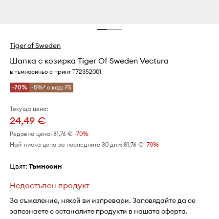
Tiger of Sweden
Шапка с козирка Tiger Of Sweden Vectura
в тъмносиньо с принт T72352001
-70%
-5%* с код: FS
Текуща цена:
24,49 €
Редовна цена:
81,76 €
-70%
Най-ниска цена за последните 30 дни:
81,76 €
 -70%
Цвят:
тъмносин
Недостъпен продукт
За съжаление, някой ви изпревари. Заповядайте да се
запознаете с останалите продукти в нашата оферта.