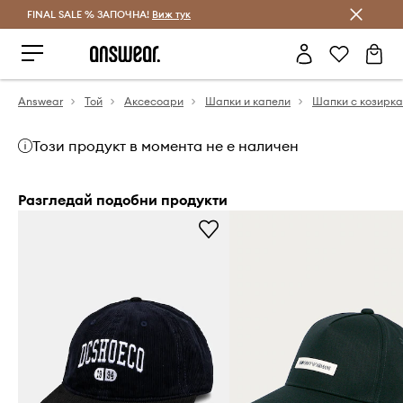
FINAL SALE % ЗАПОЧНА!
Спестявай с Answear Club
Виж тук
Answear
Той
Аксесоари
Шапки и капели
Шапки с козирка
Този продукт в момента не е наличен
Разгледай подобни продукти