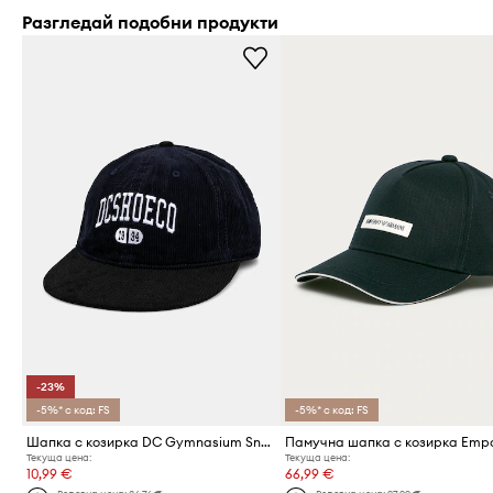
Разгледай подобни продукти
-23%
-5%* с код: FS
-5%* с код: FS
Шапка с козирка DC Gymnasium Snapback
Текуща цена:
Текуща цена:
10,99 €
66,99 €