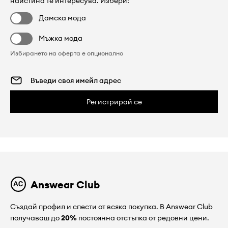
наистина те интересува. Избери:
Дамска мода
Мъжка мода
Избирането на оферта е опционално
Регистрирай се
Answear Club
Създай профил и спести от всяка покупка. В Answear Club
получаваш до
20%
постоянна отстъпка от редовни цени.