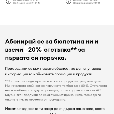
Редовна цена:
36,76 €
Редовна цена:
97,99 €
Най-ниска цена:
14,31 €
Най-ниска цена:
69,99 €
Абонирай се за бюлетина ни и
вземи
-20%
отстъпка** за
първата си поръчка.
Присъедини се към нашата общност, за да получаваш
информация за най-новите промоции и продукти.
**Отстъпката е еднократна и важи за продукти с редовна цена.
Минималната стойност на поръчката трябва да е 80 €. Отстъпката
не се комбинира с други промоции, промокодове и точки от AC
Клуб. Някои продукти са изключени от промоцията. Може да ги
откриете тук:
изключения от промоцията
.
Искаме входящата ти поща да съдържа само това, което