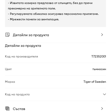
- Извитата козирка предпазва от слънцето, без да пречи
прекомерно на зрителното поле.
- Регулируемата обиколка осигурява персонално прилягане.
- Мрежести панели за вентилация.
Детайли за продукта
Детайли за продукта
Код на производителя
T72352001
Цвят
тъмносин
Марка
Tiger of Sweden
Код на продукта
Състав