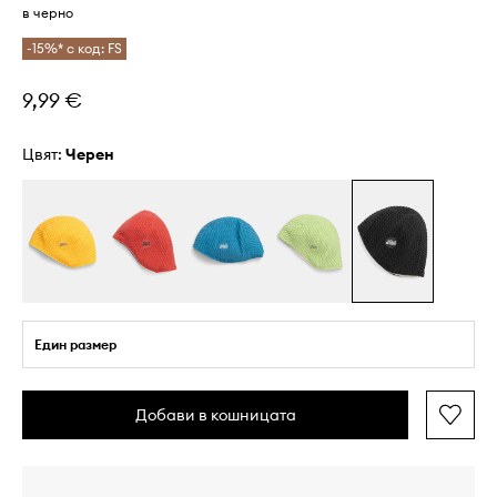
в черно
-15%* с код: FS
9,99 €
Цвят:
черен
Един размер
Добави в кошницата