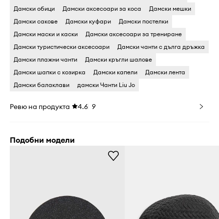
Дамски обици
Дамски аксесоари за коса
Дамски мешки
Дамски сакове
Дамски куфари
Дамски постелки
Дамски маски и каски
Дамски аксесоари за трениране
Дамски туристически аксесоари
Дамски чанти с дълга дръжка
Дамски плажни чанти
Дамски кръгли шалове
Дамски шапки с козирка
Дамски капели
Дамски лента
Дамски балаклави
дамски Чанти Liu Jo
Ревю на продукта
4.6
9
Подобни модели