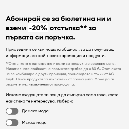
Абонирай се за бюлетина ни и
вземи
-20%
отстъпка** за
първата си поръчка.
Присъедини се към нашата общност, за да получаваш
информация за най-новите промоции и продукти.
**Отстъпката е еднократна и важи за продукти с редовна цена.
Минималната стойност на поръчката трябва да е 80 €. Отстъпката
не се комбинира с други промоции, промокодове и точки от AC
Клуб. Някои продукти са изключени от промоцията. Може да ги
откриете тук:
изключения от промоцията
.
Искаме входящата ти поща да съдържа само това, което
наистина те интересува. Избери:
Дамска мода
Мъжка мода