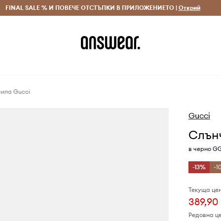
 и връщане за поръчки над 70 EUR
FINAL SALE % И ПОВЕЧЕ ОТСТЪПКИ В ПРИЛОЖЕНИЕТО |
Доставка 1-5 дни
Открий
Сп
чила Gucci
Gucci
Слън
в черно G
-13%
-1
Текуща цен
389,90
Редовна ц