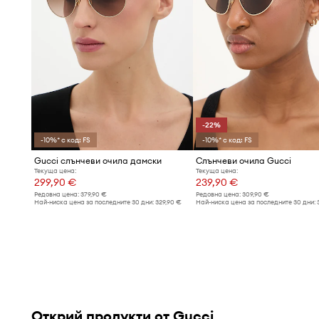
-22%
-10%* с код: FS
-10%* с код: FS
Gucci слънчеви очила дамски
Слънчеви очила Gucci
Текуща цена:
Текуща цена:
299,90 €
239,90 €
Редовна цена:
379,90 €
Редовна цена:
309,90 €
Най-ниска цена за последните 30 дни:
329,90 €
Най-ниска цена за последните 30 дни:
Открий продукти от Gucci