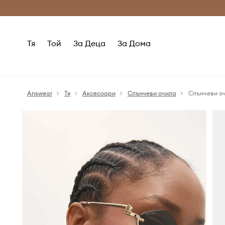
Само оригинални продукти
Безплатни доставка
Тя
Той
За Деца
За Дома
Answear
Тя
Аксесоари
Слънчеви очила
Слънчеви о