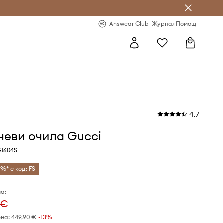
естявай с Answear Club
-20% за първа поръчка
Answear Club
Журнал
Помощ
4.7
чеви очила Gucci
G1604S
0%* с код: FS
а:
 €
ена:
449,90 €
-13%