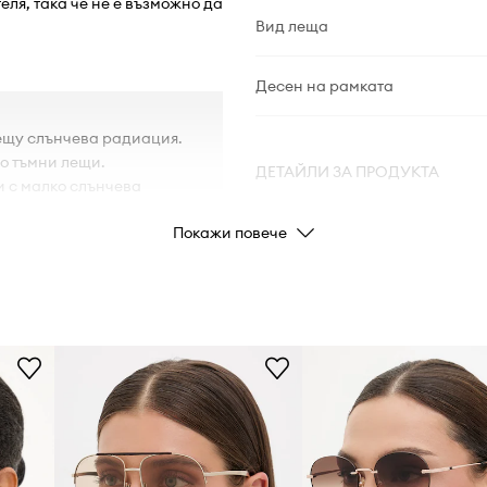
ля, така че не е възможно да
Вид леща
Десен на рамката
ещу слънчева радиация.
но тъмни лещи.
ДЕТАЙЛИ ЗА ПРОДУКТА
и с малко слънчева
Покажи повече
Код на
производителя
Цвят от
производителя
Цвят
Марка