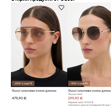
-25%* с код: FS
-10%* с код: FS
Gucci слънчеви очила дамски
Gucci слънчеви очила дамск
Текуща цена:
479,90 €
299,90 €
Редовна цена:
379,90 €
Най-ниска цена за последните 30 дни: