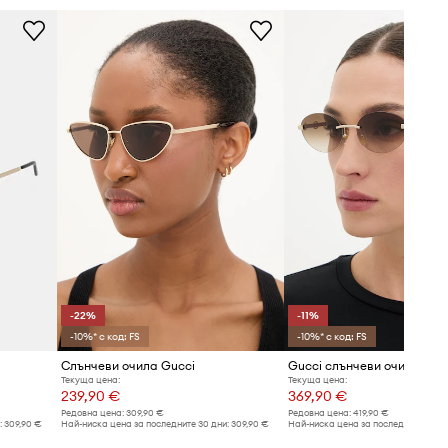
-22%
-11%
-10%* с код: FS
-10%* с код: FS
Слънчеви очила Gucci
Gucci слънчеви очила дам
Текуща цена:
Текуща цена:
239,90 €
369,90 €
Редовна цена:
309,90 €
Редовна цена:
419,90 €
:
309,90 €
Най-ниска цена за последните 30 дни:
309,90 €
Най-ниска цена за последните 30 дн