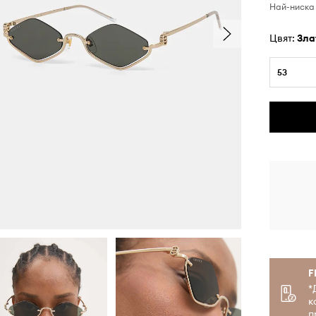
Най-ниска 
Цвят:
зл
53
F
*
к
п