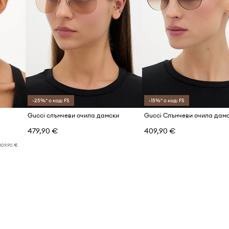
Код на продукта
-25%* с код: FS
-15%* с код: FS
Gucci слънчеви очила дамски
Gucci Слънчеви очила дам
479,90 €
409,90 €
309,90 €