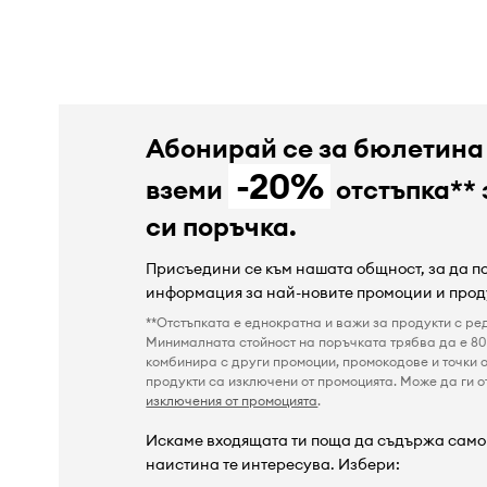
Абонирай се за бюлетина
-20%
вземи
отстъпка** 
си поръчка.
Присъедини се към нашата общност, за да 
информация за най-новите промоции и прод
**Отстъпката е еднократна и важи за продукти с ре
Минималната стойност на поръчката трябва да е 80 
комбинира с други промоции, промокодове и точки о
продукти са изключени от промоцията. Може да ги от
изключения от промоцията
.
Искаме входящата ти поща да съдържа само 
наистина те интересува. Избери: