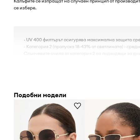
Калъфите се изпращат на случаен принцип от производите
се избере.
- UV 400 филтърът осигурява максимална защита ср
- Категория 2 (пропуска 18-43% от светлината) - сред
Слънчевите очила от категория 2 са подходящи за дн
светлина.
Подобни модели