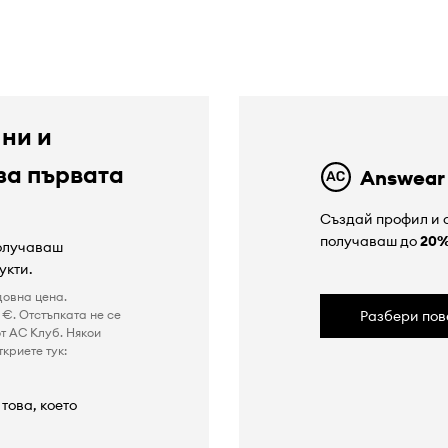
 ни и
за първата
Answear
Създай профил и с
получаваш до
20
получаваш
укти.
довна цена.
€. Отстъпката не се
Разбери пов
т AC Клуб. Някои
криете тук:
това, което