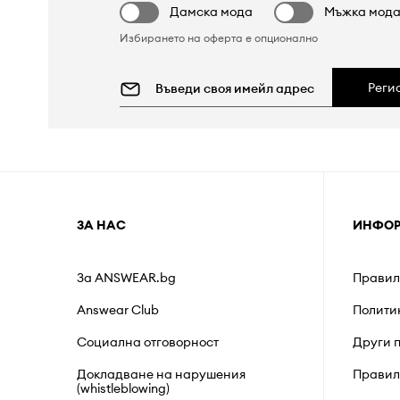
Дамска мода
Мъжка мод
Избирането на оферта е опционално
Реги
ЗА НАС
ИНФО
За ANSWEAR.bg
Правил
Answear Club
Полити
Социална отговорност
Други 
Докладване на нарушения
Правил
(whistleblowing)