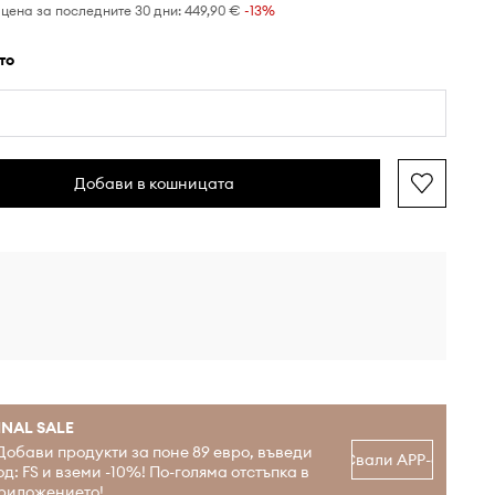
цена за последните 30 дни:
449,90 €
 -13%
ато
Добави в кошницата
INAL SALE
Добави продукти за поне 89 евро, въведи
Свали APP-а
од: FS и вземи -10%! По-голяма отстъпка в
риложението!