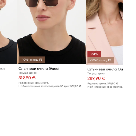
-23%
-10%* с код: FS
-10%* с код: FS
ски
Слънчеви очила Gucci
Слънчеви очила Gucci
Текуща цена:
Текуща цена:
319,90 €
289,90 €
Редовна цена:
519,90 €
Редовна цена:
379,90 €
Най-ниска цена за последните 30 дни:
339,90 €
Най-ниска цена за последните 30 дн