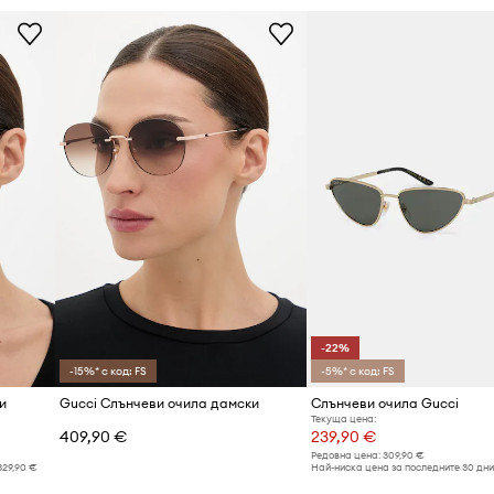
-22%
-15%* с код: FS
-5%* с код: FS
и
Gucci Слънчеви очила дамски
Слънчеви очила Gucci
Текуща цена:
409,90 €
239,90 €
Редовна цена:
309,90 €
329,90 €
Най-ниска цена за последните 30 дни