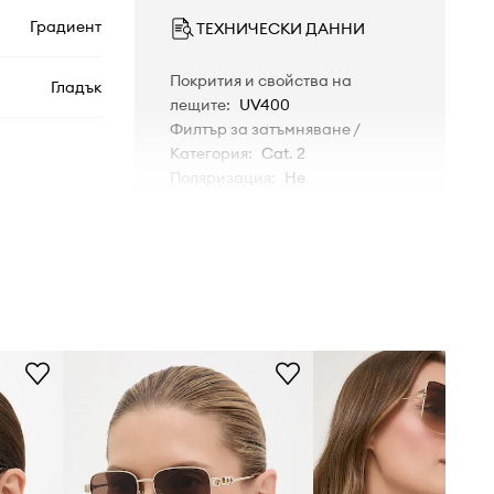
Градиент
ТЕХНИЧЕСКИ ДАННИ
Покрития и свойства на
Гладък
лещите
:
UV400
Филтър за затъмняване /
Категория
:
Cat. 2
Поляризация
:
Не
GG1604S
001
злато
Gucci