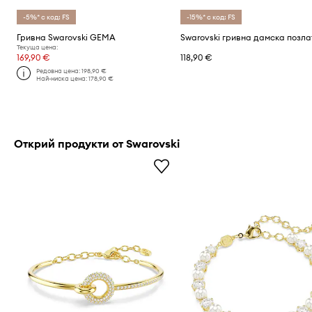
-5%* с код: FS
-15%* с код: FS
Гривна Swarovski GEMA
Текуща цена:
169,90 €
118,90 €
Редовна цена:
198,90 €
Най-ниска цена:
178,90 €
Открий продукти от Swarovski