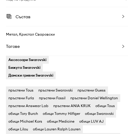
Състав
Метал, Кристал Сваровски
Тагове
Аксесоари Swarovski
Бижута Swarovski
Дамски гривни Swarovski
пръстени Tous
пръстени Swarovski
пръстени Guess
пръстени Furla
пръстени Fossil
пръстени Daniel Wellington
пръстени Answear Lab
пръстени ANIA KRUK
обици Tous
обици Tory Burch
обици Tommy Hilfiger
обици Swarovski
обици Michael Kors
обици Medicine
обици LUV AJ
обици Lilou
обици Lauren Ralph Lauren