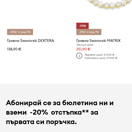
-10%
-15%* с код: FS
-5%* с код: FS
Гривна Swarovski DEXTERA
Гривна Swarovski MATRIX
Текуща цена:
138,90 €
251,90 €
Редовна цена:
279,90 €
Най-ниска цена:
279,90 €
Абонирай се за бюлетина ни и
вземи
-20%
отстъпка** за
първата си поръчка.