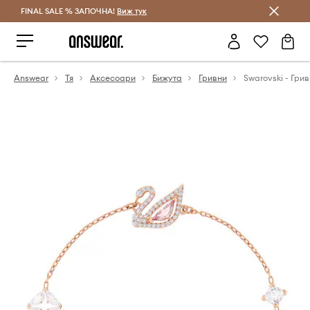
FINAL SALE % ЗАПОЧНА!
Спестявай с Answear Club
Виж тук
Answear
Тя
Аксесоари
Бижута
Гривни