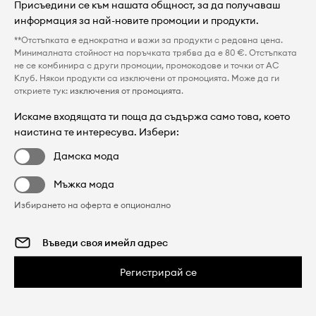
Присъедини се към нашата общност, за да получаваш
информация за най-новите промоции и продукти.
**Отстъпката е еднократна и важи за продукти с редовна цена.
Минималната стойност на поръчката трябва да е 80 €. Отстъпката
не се комбинира с други промоции, промокодове и точки от AC
Клуб. Някои продукти са изключени от промоцията. Може да ги
откриете тук:
изключения от промоцията
.
Искаме входящата ти поща да съдържа само това, което
наистина те интересува. Избери:
Дамска мода
Мъжка мода
Избирането на оферта е опционално
Регистрирай се