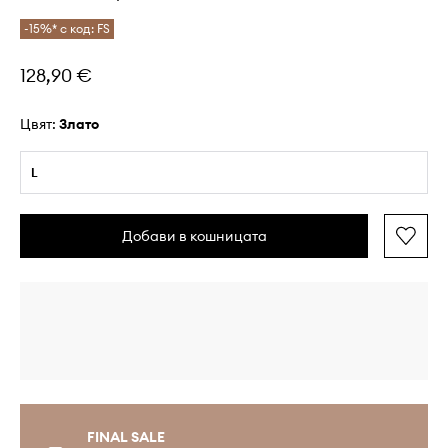
-15%* с код: FS
128,90 €
Цвят:
злато
L
Добави в кошницата
FINAL SALE