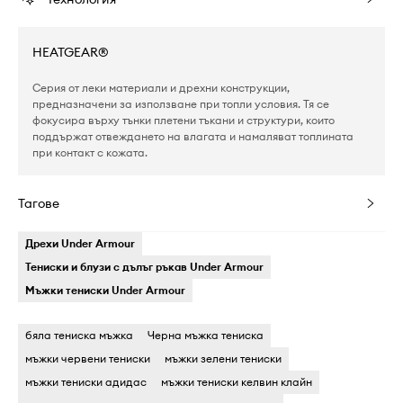
HEATGEAR®
Серия от леки материали и дрехни конструкции,
предназначени за използване при топли условия. Тя се
фокусира върху тънки плетени тъкани и структури, които
поддържат отвеждането на влагата и намаляват топлината
при контакт с кожата.
Тагове
Дрехи Under Armour
Тениски и блузи с дълъг ръкав Under Armour
Мъжки тениски Under Armour
бяла тениска мъжка
Черна мъжка тениска
мъжки червени тениски
мъжки зелени тениски
мъжки тениски адидас
мъжки тениски келвин клайн