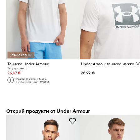
-5%* с код: FS
Тениска Under Armour
Текуща цена:
26,07 €
28,99 €
Редовна цена:
43,92 €
Най-ниска цена:
27,09 €
Открий продукти от Under Armour