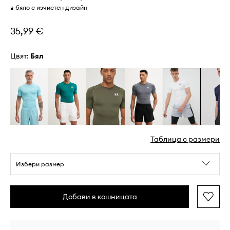
в бяло с изчистен дизайн
35,99 €
Цвят:
бял
Таблица с размери
Избери размер
Добави в кошницата