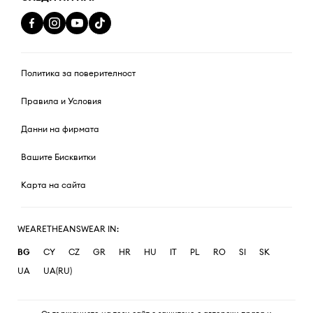
Политика за поверителност
Правила и Условия
Данни на фирмата
Вашите Бисквитки
Карта на сайта
WEARETHEANSWEAR IN:
BG
CY
CZ
GR
HR
HU
IT
PL
RO
SI
SK
UA
UA(RU)