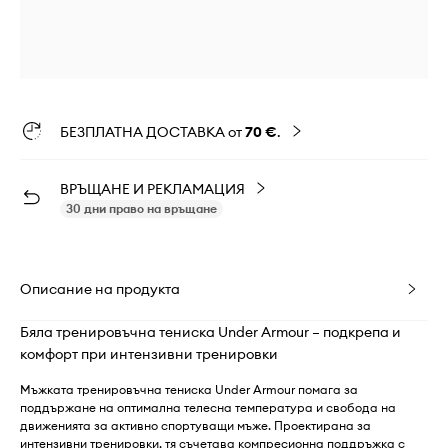
БЕЗПЛАТНА ДОСТАВКА от
70 €
.
ВРЪЩАНЕ И РЕКЛАМАЦИЯ
30 дни право на връщане
Описание на продукта
Бяла тренировъчна тениска Under Armour – подкрепа и
комфорт при интензивни тренировки
Мъжката тренировъчна тениска Under Armour помага за
поддържане на оптимална телесна температура и свобода на
движенията за активно спортуващи мъже. Проектирана за
интензивни тренировки, тя съчетава компресионна поддръжка с