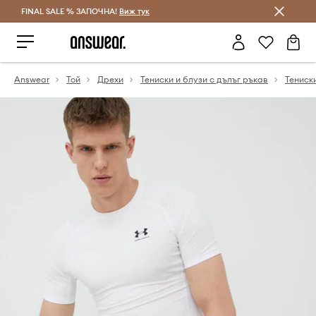
FINAL SALE % ЗАПОЧНА!
Спестявай с Answear Club
Виж тук
Answear
Той
Дрехи
Тениски и блузи с дълъг ръкав
Тениск