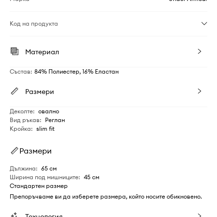
Код на продукта
Материал
Състав
:
84% Полиестер, 16% Еластан
Размери
Деколте
:
овално
Вид ръкав
:
Реглан
Кройка
:
slim fit
Размери
Дължина
:
65 см
Ширина под мишниците
:
45 см
Стандартен размер
Препоръчваме ви да изберете размера, който носите обикновено.
Технология