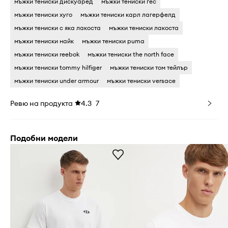
мъжки тениски дискуаред
мъжки тениски гес
мъжки тениски хуго
мъжки тениски карл лагерфелд
мъжки тениски с яка лакоста
мъжки тениски лакоста
мъжки тениски найк
мъжки тениски puma
мъжки тениски reebok
мъжки тениски the north face
мъжки тениски tommy hilfiger
мъжки тениски том тейлър
мъжки тениски under armour
мъжки тениски versace
Ревю на продукта
4.3
7
Подобни модели