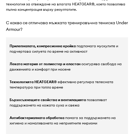
технология за отвеждане на влагата HEATGEAR®, което позволява
пълна концентрация върху резултатите.
С какво се отличава мъжката тренировъчна тениска Under
Armour?
Прилепналата, компресионна кройка
подпомага мускулите и
подчертава силуета по време на активност
Леката материя от полиестер и еластан
осигурява свобода на
движенията и комфорт при носене
Технологията HEATGEAR®
ефективно регулира телесната
температура при топло време
Бързосъхнещите свойства и вентилацията
позволяват
поддържането на кожата суха и свежа
Антибактериалната обработка
помага за поддържането на
хигиена и намаляването на неприятните миризми