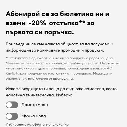
Абонирай се за бюлетина ни и
вземи
-20%
отстъпка** за
първата си поръчка.
Присъедини се към нашата общност, за да получаваш
информация за най-новите промоции и продукти.
**Отстъпката е еднократна и важи за продукти с редовна цена.
Минималната стойност на поръчката трябва да е 80 €. Отстъпката
не се комбинира с други промоции, промокодове и точки от AC
Клуб. Някои продукти са изключени от промоцията. Може да ги
откриете тук:
изключения от промоцията
.
Искаме входящата ти поща да съдържа само това, което
наистина те интересува. Избери:
Дамска мода
Мъжка мода
Избирането на оферта е опционално