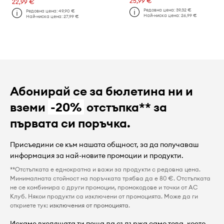
25,99 €
22,99 €
Редовна цена:
39,32 €
Редовна цена:
49,90 €
Най-ниска цена:
26,99 €
Най-ниска цена:
27,99 €
Абонирай се за бюлетина ни и
вземи
-20%
отстъпка** за
първата си поръчка.
Присъедини се към нашата общност, за да получаваш
информация за най-новите промоции и продукти.
**Отстъпката е еднократна и важи за продукти с редовна цена.
Минималната стойност на поръчката трябва да е 80 €. Отстъпката
не се комбинира с други промоции, промокодове и точки от AC
Клуб. Някои продукти са изключени от промоцията. Може да ги
откриете тук:
изключения от промоцията
.
Искаме входящата ти поща да съдържа само това, което