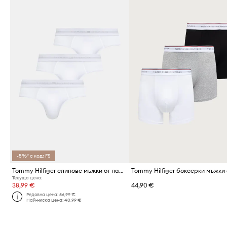
-5%* с код: FS
Tommy Hilfiger слипове мъжки от памук с еластан 3 броя
Текуща цена:
38,99 €
44,90 €
Редовна цена:
56,99 €
Най-ниска цена:
40,99 €