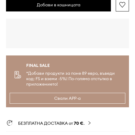
Добави в кошницата
FINAL SALE
*Добави продукти за поне 89 евро, въведи
код: FS и вземи -5%! По-голяма отстъпка в
приложението!
Свали APP-а
БЕЗПЛАТНА ДОСТАВКА от
70 €
.