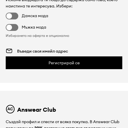
наистина те интересува. Избери:
Дамска мода
Мъжка мода
Избирането на оферта е опционално
Регистрирай се
Answear Club
Създай профил и спести от всяка покупка. В Answear Club