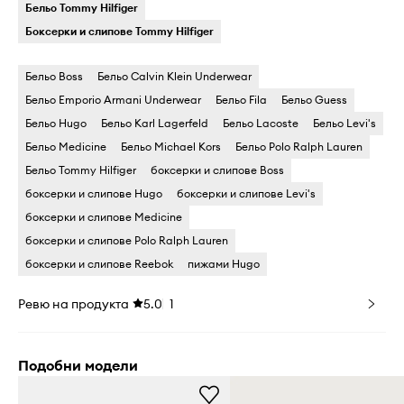
Бельо Tommy Hilfiger
Боксерки и слипове Tommy Hilfiger
Бельо Boss
Бельо Calvin Klein Underwear
Бельо Emporio Armani Underwear
Бельо Fila
Бельо Guess
Бельо Hugo
Бельо Karl Lagerfeld
Бельо Lacoste
Бельо Levi's
Бельо Medicine
Бельо Michael Kors
Бельо Polo Ralph Lauren
Бельо Tommy Hilfiger
боксерки и слипове Boss
боксерки и слипове Hugo
боксерки и слипове Levi's
боксерки и слипове Medicine
боксерки и слипове Polo Ralph Lauren
боксерки и слипове Reebok
пижами Hugo
Ревю на продукта
5.0
1
Подобни модели