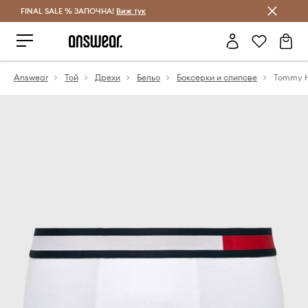
FINAL SALE % ЗАПОЧНА!
Спестявай с Answear Club
Виж тук
Answear
Той
Дрехи
Бельо
Боксерки и слипове
Tommy Hi