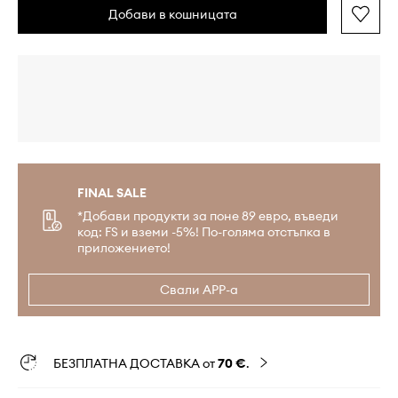
Добави в кошницата
FINAL SALE
*Добави продукти за поне 89 евро, въведи
код: FS и вземи -5%! По-голяма отстъпка в
приложението!
Свали APP-а
БЕЗПЛАТНА ДОСТАВКА от
70 €
.