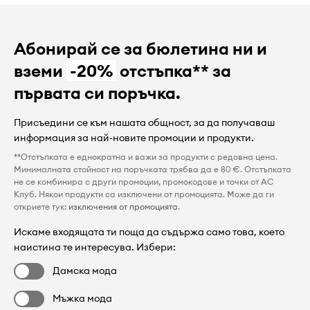
Абонирай се за бюлетина ни и
вземи
-20%
отстъпка** за
първата си поръчка.
Присъедини се към нашата общност, за да получаваш
информация за най-новите промоции и продукти.
**Отстъпката е еднократна и важи за продукти с редовна цена.
Минималната стойност на поръчката трябва да е 80 €. Отстъпката
не се комбинира с други промоции, промокодове и точки от AC
Клуб. Някои продукти са изключени от промоцията. Може да ги
откриете тук:
изключения от промоцията
.
Искаме входящата ти поща да съдържа само това, което
наистина те интересува. Избери:
Дамска мода
Мъжка мода