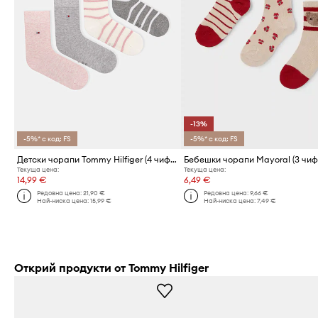
-13%
-5%* с код: FS
-5%* с код: FS
Детски чорапи Tommy Hilfiger (4 чифта)
Бебешки чорапи Mayoral (3 чиф
Текуща цена:
Текуща цена:
14,99 €
6,49 €
Редовна цена:
21,90 €
Редовна цена:
9,66 €
Най-ниска цена:
15,99 €
Най-ниска цена:
7,49 €
Открий продукти от Tommy Hilfiger