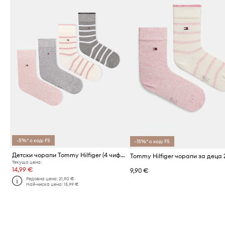
-5%* с код: FS
-15%* с код: FS
Детски чорапи Tommy Hilfiger (4 чифта)
Текуща цена:
14,99 €
9,90 €
Редовна цена:
21,90 €
Най-ниска цена:
15,99 €