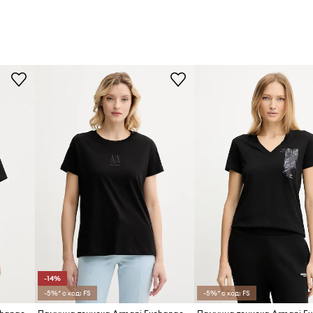
-14%
-5%* с код: FS
-5%* с код: FS