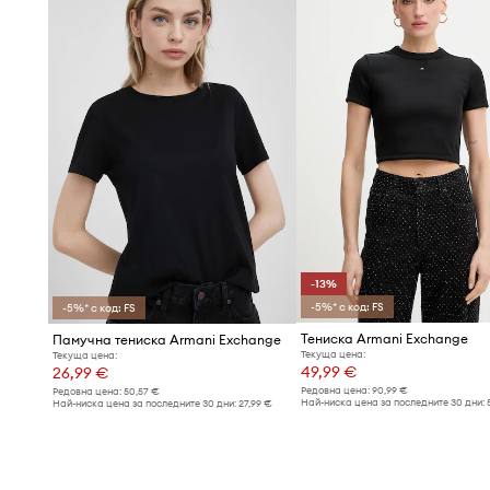
-13%
-5%* с код: FS
-5%* с код: FS
Тениска Armani Exchange
Памучна тениска Armani Exchange
Текуща цена:
Текуща цена:
49,99 €
26,99 €
Редовна цена:
90,99 €
Редовна цена:
50,57 €
Най-ниска цена за последните 30 дни:
Най-ниска цена за последните 30 дни:
27,99 €