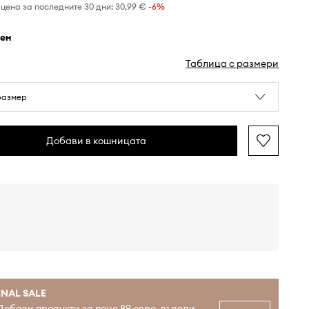
цена за последните 30 дни:
30,99 €
 -6%
рен
Таблица с размери
размер
Добави в кошницата
INAL SALE
Добави продукти за поне 89 евро, въведи