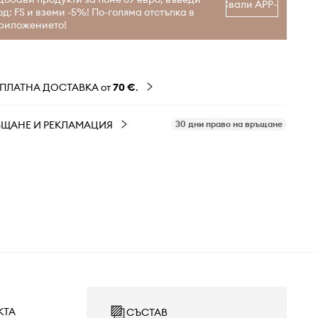
Свали APP-а
од: FS и вземи -5%! По-голяма отстъпка в
риложението!
ЗПЛАТНА ДОСТАВКА от
70 €
.
ЪЩАНЕ И РЕКЛАМАЦИЯ
30 дни право на връщане
КТА
СЪСТАВ