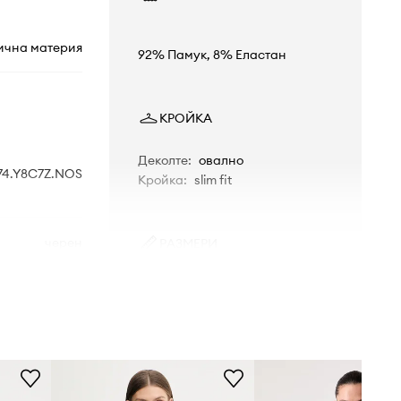
ична материя
92% Памук, 8% Еластан
КРОЙКА
Деколте
:
овално
74.Y8C7Z.NOS
Кройка
:
slim fit
черен
РАЗМЕРИ
Размерите, представени в
ani Exchange
магазина, са преизчислени спрямо
стандартната европейска таблица
с размери. На етикета на
доставения продукт е посочена
оригиналната маркировка на
производителя.