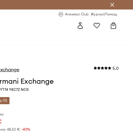
естявай с Answear Club
-20% за първа поръчка
Answear Club
Журнал
Помощ
5.0
Exchange
rmani Exchange
NYT74 Y8C7Z NOS
д: FS
а:
€
ена:
48,52 €
-40%