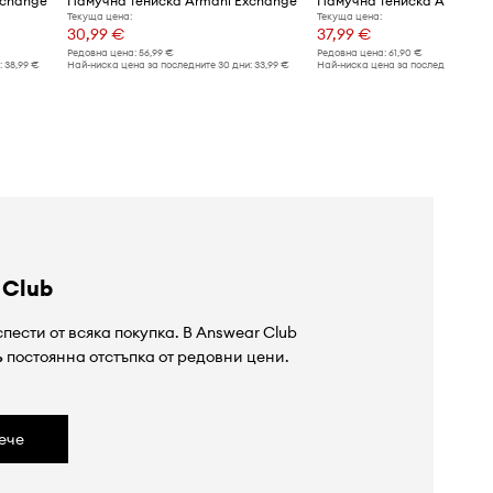
xchange
Памучна тениска Armani Exchange
Памучна тениска Armani 
Текуща цена:
Текуща цена:
30,99 €
37,99 €
Редовна цена:
56,99 €
Редовна цена:
61,90 €
:
38,99 €
Най-ниска цена за последните 30 дни:
33,99 €
Най-ниска цена за последните 30 дн
 Club
пести от всяка покупка. В Answear Club
%
постоянна отстъпка от редовни цени.
ече