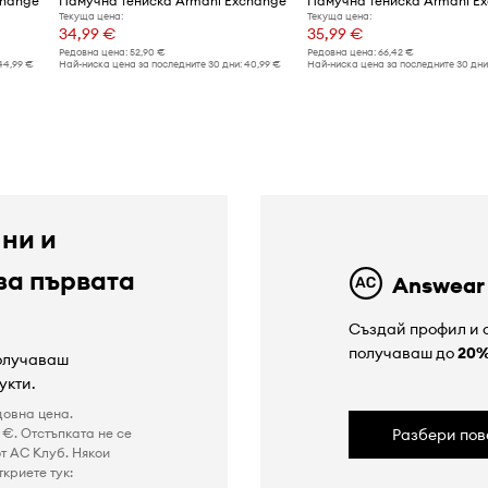
change
Памучна тениска Armani Exchange
Памучна тениска Armani E
Текуща цена:
Текуща цена:
34,99 €
35,99 €
Редовна цена:
52,90 €
Редовна цена:
66,42 €
44,99 €
Най-ниска цена за последните 30 дни:
40,99 €
Най-ниска цена за последните 30 дни
 ни и
за първата
Answear
Създай профил и с
получаваш до
20
получаваш
укти.
довна цена.
€. Отстъпката не се
Разбери пов
т AC Клуб. Някои
криете тук: