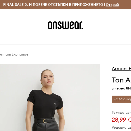
 и връщане за поръчки над 70 EUR
FINAL SALE % И ПОВЕЧЕ ОТСТЪПКИ В ПРИЛОЖЕНИЕТО |
Доставка 1-5 дни
Открий
Сп
Armani Exchange
Armani 
Топ A
в черно 8
-5%* с ко
Текуща цен
28,99 
Редовна ц