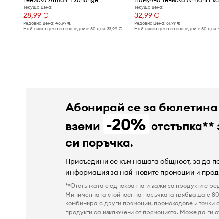
Тениска Armani Exchange
Памучна тениска Armani Ex
Текуща цена:
Текуща цена:
28,99 €
32,99 €
Редовна цена:
46,99 €
Редовна цена:
61,99 €
Най-ниска цена за последните 30 дни:
33,99 €
Най-ниска цена за последните 30 дни:
Абонирай се за бюлетина
-20%
вземи
отстъпка** 
си поръчка.
Присъедини се към нашата общност, за да 
информация за най-новите промоции и прод
**Отстъпката е еднократна и важи за продукти с ре
Минималната стойност на поръчката трябва да е 80 
комбинира с други промоции, промокодове и точки о
продукти са изключени от промоцията. Може да ги от