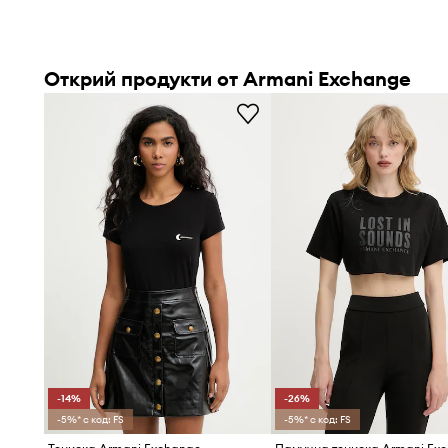
Открий продукти от Armani Exchange
-14%
-26%
-5%* с код: FS
-5%* с код: FS