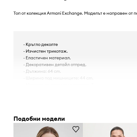
Топ от колекция Armani Exchange. Моделът е направен от 
- Кръгло деколте
- Изчистен трикотаж.
- Еластичен материал.
- Декоративен детайл отпред.
- Дължина: 64 cm.
- Ширина под мишниците: 44 cm.
- Мерките се отнасят за размер: S.
Подобни модели