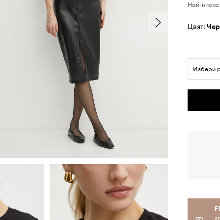
Най-ниска 
Цвят:
че
Избери 
F
*