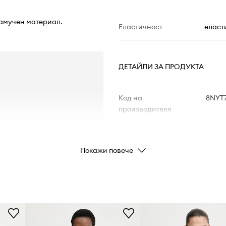
памучен материал.
Еластичност
еласт
ДЕТАЙЛИ ЗА ПРОДУКТА
Код на
8NYT
производителя
Цвят
Покажи повече
Марка
Arm
Производител
Код на продукта