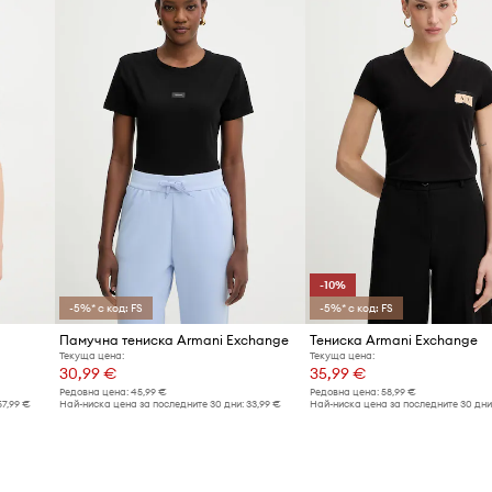
-10%
-5%* с код: FS
-5%* с код: FS
Памучна тениска Armani Exchange
Тениска Armani Exchange
Текуща цена:
Текуща цена:
30,99 €
35,99 €
Редовна цена:
45,99 €
Редовна цена:
58,99 €
57,99 €
Най-ниска цена за последните 30 дни:
33,99 €
Най-ниска цена за последните 30 дни