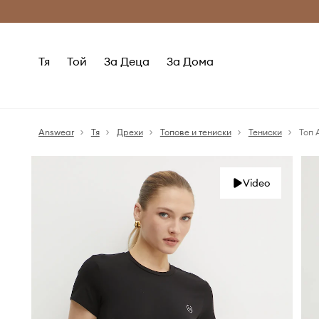
Само оригинални продукти
Безплатни доставка
Тя
Той
За Деца
За Дома
Answear
Тя
Дрехи
Топове и тениски
Тениски
Топ 
Video