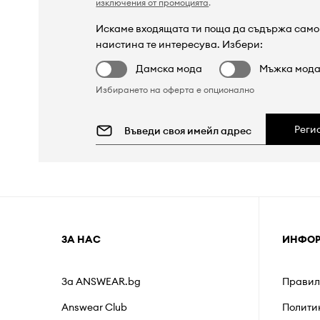
изключения от промоцията
.
Искаме входящата ти поща да съдържа само 
наистина те интересува. Избери:
Дамска мода
Мъжка мод
Избирането на оферта е опционално
Реги
ЗА НАС
ИНФО
За ANSWEAR.bg
Правил
Answear Club
Полити