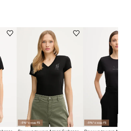
-5%* с код: FS
-5%* с код: FS