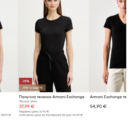
Таблица с размери
-15%
-5%* с код: FS
Памучна тениска Armani Exchange
Текуща цена:
37,99 €
54,90 €
Редовна цена:
61,90 €
:
39,99 €
Най-ниска цена за последните 30 дни:
44,99 €