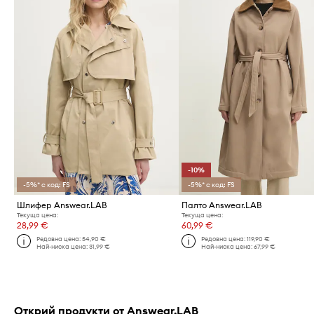
-10%
-5%* с код: FS
-5%* с код: FS
Шлифер Answear.LAB
Палто Answear.LAB
Текуща цена:
Текуща цена:
28,99 €
60,99 €
Редовна цена:
54,90 €
Редовна цена:
119,90 €
Най-ниска цена:
31,99 €
Най-ниска цена:
67,99 €
Открий продукти от Answear.LAB