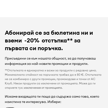
Абонирай се за бюлетина ни и
вземи
-20%
отстъпка** за
първата си поръчка.
Присъедини се към нашата общност, за да получаваш
информация за най-новите промоции и продукти.
**Отстъпката е еднократна и важи за продукти с редовна цена.
Минималната стойност на поръчката трябва да е 80 €. Отстъпката
не се комбинира с други промоции, промокодове и точки от AC
Клуб. Някои продукти са изключени от промоцията. Може да ги
откриете тук:
изключения от промоцията
.
Искаме входящата ти поща да съдържа само това, което
наистина те интересува. Избери: