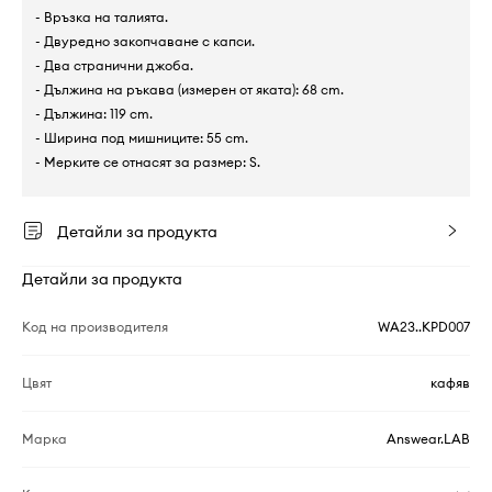
- Връзка на талията.
- Двуредно закопчаване с капси.
- Два странични джоба.
- Дължина на ръкава (измерен от яката): 68 cm.
- Дължина: 119 cm.
- Ширина под мишниците: 55 cm.
- Мерките се отнасят за размер: S.
Детайли за продукта
Детайли за продукта
Код на производителя
WA23..KPD007
Цвят
кафяв
Марка
Answear.LAB