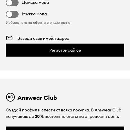
Дамска мода
Мъжка мода
Избирането на оферта е опционално
Регистрирай се
Answear Club
Създай профил и спести от всяка покупка. В Answear Club
получаваш до
20%
постоянна отстъпка от редовни цени.