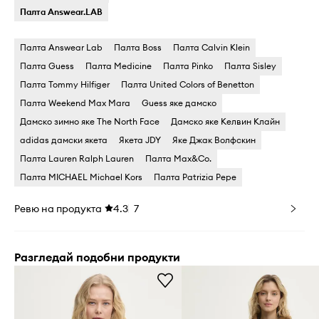
Палта Answear.LAB
Палта Answear Lab
Палта Boss
Палта Calvin Klein
Палта Guess
Палта Medicine
Палта Pinko
Палта Sisley
Палта Tommy Hilfiger
Палта United Colors of Benetton
Палта Weekend Max Mara
Guess яке дамско
Дамско зимно яке The North Face
Дамско яке Келвин Клайн
adidas дамски якета
Якета JDY
Яке Джак Волфскин
Палта Lauren Ralph Lauren
Палта Max&Co.
Палта MICHAEL Michael Kors
Палта Patrizia Pepe
Ревю на продукта
4.3
7
Разгледай подобни продукти