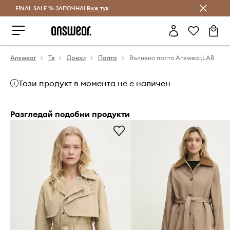
FINAL SALE % ЗАПОЧНА!
Спестявай с Answear Club
Виж тук
Answear
Тя
Дрехи
Палта
Вълнено палто Answear.LAB
Този продукт в момента не е наличен
Разгледай подобни продукти