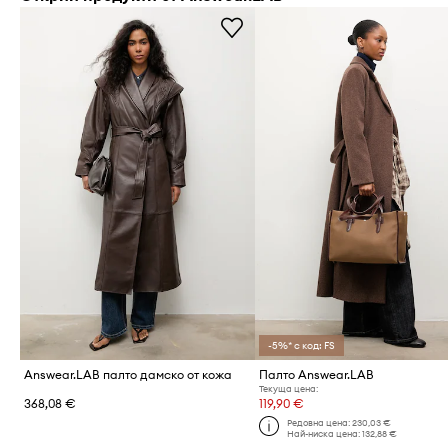
-5%* с код: FS
Answear.LAB палто дамско от кожа
Палто Answear.LAB
Текуща цена:
368,08 €
119,90 €
Редовна цена:
230,03 €
Най-ниска цена:
132,88 €