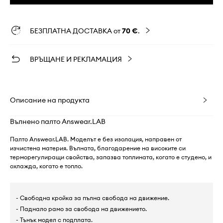
БЕЗПЛАТНА ДОСТАВКА от
70 €
.
ВРЪЩАНЕ И РЕКЛАМАЦИЯ
Описание на продукта
Вълнено палто Answear.LAB
Палто Answear.LAB. Моделът е без изолация, направен от
изчистена материя. Вълната, благодарение на високите си
терморегулиращи свойства, запазва топлината, когато е студено, и
охлажда, когато е топло.
- Свободна кройка за пълна свобода на движение.
- Паднало рамо за свобода на движението.
- Тънък модел с подплата.