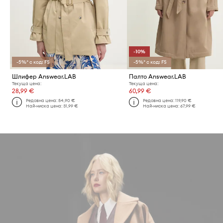
-10%
-5%* с код: FS
-5%* с код: FS
Шлифер Answear.LAB
Палто Answear.LAB
Текуща цена:
Текуща цена:
28,99 €
60,99 €
Редовна цена:
54,90 €
Редовна цена:
119,90 €
Най-ниска цена:
31,99 €
Най-ниска цена:
67,99 €