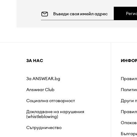
Реги
ЗА НАС
ИНФО
За ANSWEAR.bg
Правил
Answear Club
Полити
Социална отговорност
Други 
Докладване на нарушения
Правил
(whistleblowing)
Опаков
Сътрудничество
Българ