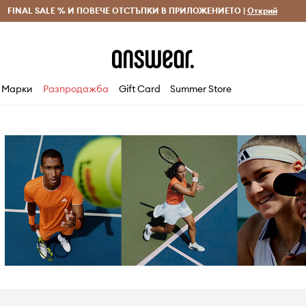
 и връщане за поръчки над 70 EUR
FINAL SALE % И ПОВЕЧЕ ОТСТЪПКИ В ПРИЛОЖЕНИЕТО |
Доставка 1-5 дни
Открий
Сп
Марки
Разпродажба
Gift Card
Summer Store