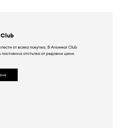
 Club
пести от всяка покупка. В Answear Club
%
постоянна отстъпка от редовни цени.
ече