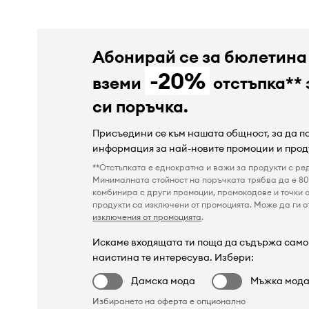
Абонирай се за бюлетина
-20%
вземи
отстъпка** 
си поръчка.
Присъедини се към нашата общност, за да 
информация за най-новите промоции и прод
**Отстъпката е еднократна и важи за продукти с ре
Минималната стойност на поръчката трябва да е 80 
комбинира с други промоции, промокодове и точки о
продукти са изключени от промоцията. Може да ги от
изключения от промоцията
.
Искаме входящата ти поща да съдържа само 
наистина те интересува. Избери:
Дамска мода
Мъжка мод
Избирането на оферта е опционално