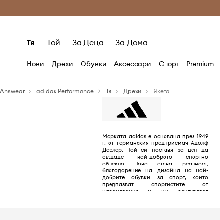
Само оригинални продукти
Безплатни доставка
Тя
Той
За Деца
За Дома
Нови
Дрехи
Обувки
Аксесоари
Спорт
Premium
Answear
adidas Performance
Тя
Дрехи
Якета
Марката adidas е основана през 1949
г. от германския предприемач Адолф
Даслер. Той си поставя за цел да
създаде най-доброто спортно
облекло. Това става реалност,
благодарение на дизайна на най-
добрите обувки за спорт, които
предпазват спортистите от
наранявания и им осигуряват
комфорт. Целта е постигната на 100%.