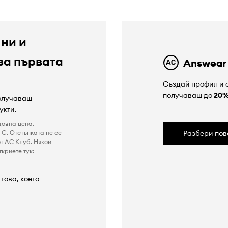
 ни и
за първата
Answear
Създай профил и с
получаваш до
20
получаваш
укти.
довна цена.
€. Отстъпката не се
Разбери пов
т AC Клуб. Някои
криете тук:
това, което
а