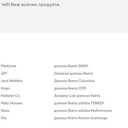
теб! Виж всички продукти.
 Medicine
дамски Якета DKNY
 JDY
Desigual дамски Якета
Jack Wolfskin
Дамски Якета Columbia
 Hugo
дамски Якета CMP
Hollister Co.
Answear Lab дамски Якета
 Helly Hansen
дамски Якета adidas TERREX
 Geox
дамски Якета adidas Performance
Fila
дамски Якета Armani Exchange