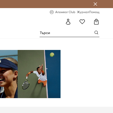
естявай с Answear Club
-20% за първа поръчка
Answear Club
Журнал
Помощ