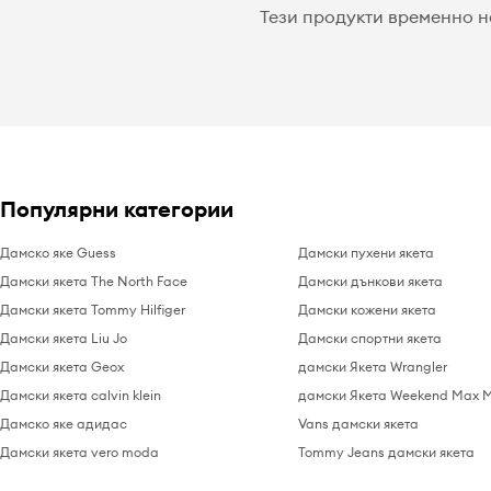
Тези продукти временно н
Популярни категории
Дамско яке Guess
Дамски пухени якета
Дамски якета The North Face
Дамски дънкови якета
Дамски якета Tommy Hilfiger
Дамски кожени якета
Дамски якета Liu Jo
Дамски спортни якета
Дамски якета Geox
дамски Якета Wrangler
Дамски якета calvin klein
дамски Якета Weekend Max 
Дамско яке адидас
Vans дамски якета
Дамски якета vero moda
Tommy Jeans дамски якета