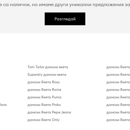
е са налични, но имаме други уникални предложения за 
Разгледай
Tom Tailor дамски якета
дамски Якета
Superdry дамски якета
дамски Якета
дамски Якета Roxy
дамски Якета 
дамски Якета Rains
дамски Якета
дамски Якета Puma
дамски Якета 
Mara
дамски Якета Pinko
дамски Якета
дамски Якета Pepe Jeans
дамски Якета
дамски Якета Only
дамски Якета 