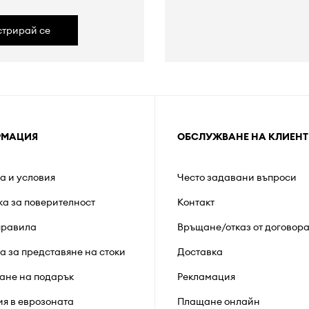
стрирай се
РМАЦИЯ
ОБСЛУЖВАНЕ НА КЛИЕНТ
а и условия
Често задавани въпроси
ка за поверителност
Контакт
правила
Връщане/отказ от договор
а за представяне на стоки
Доставка
ане на подарък
Рекламация
ия в еврозоната
Плащане онлайн