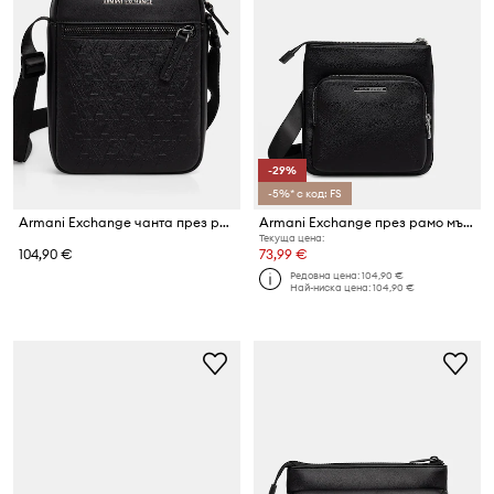
-29%
-5%* с код: FS
Armani Exchange чанта през рамо мъжка
Armani Exchange през рамо мъжка
Текуща цена:
104,90 €
73,99 €
Редовна цена:
104,90 €
Най-ниска цена:
104,90 €