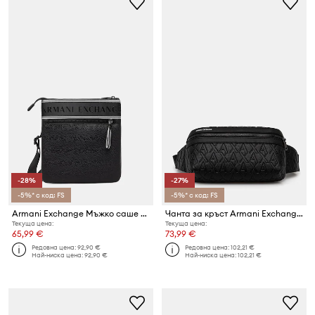
-28%
-27%
-5%* с код: FS
-5%* с код: FS
Armani Exchange Мъжко саше през рамо
Чанта за кръст Armani Exchange
Текуща цена:
Текуща цена:
65,99 €
73,99 €
Редовна цена:
92,90 €
Редовна цена:
102,21 €
Най-ниска цена:
92,90 €
Най-ниска цена:
102,21 €