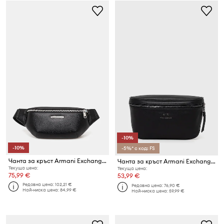
-10%
-10%
-5%* с код: FS
Чанта за кръст Armani Exchange
Чанта за кръст Armani Exchange
Текуща цена:
Текуща цена:
75,99 €
53,99 €
Редовна цена:
102,21 €
Редовна цена:
76,90 €
Най-ниска цена:
84,99 €
Най-ниска цена:
59,99 €