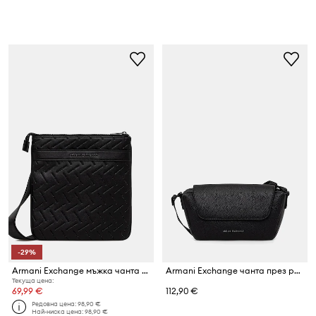
-29%
Armani Exchange мъжка чанта през рамо от имитация на кожа
Armani Exchange чанта през рамо мъжка
Текуща цена:
69,99 €
112,90 €
Редовна цена:
98,90 €
Най-ниска цена:
98,90 €