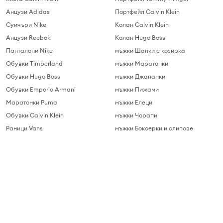
Анцузи Adidas
Портфейл Calvin Klein
Суичъри Nike
Колан Calvin Klein
Анцузи Reebok
Колан Hugo Boss
Панталони Nike
мъжки Шапки с козирка
Обувки Timberland
мъжки Маратонки
Обувки Hugo Boss
мъжки Джапанки
Обувки Emporio Armani
мъжки Пижами
Маратонки Puma
мъжки Елеци
Обувки Calvin Klein
мъжки Чорапи
Раници Vans
мъжки Боксерки и слипове