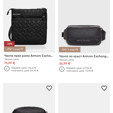
-10%
-5%* с код: FS
-5%* с код: FS
Чанта през рамо Armani Exchange
Чанта за кръст Armani Exchange
Текуща цена:
Текуща цена:
75,99 €
66,99 €
Редовна цена:
102,21 €
Редовна цена:
107,90 €
Най-ниска цена:
84,99 €
Най-ниска цена:
73,99 €