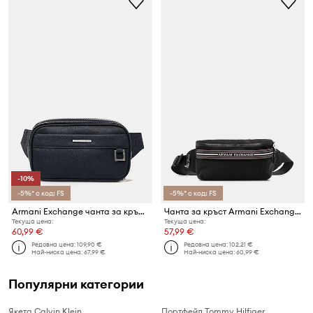
-10%
-5%* с код: FS
-5%* с код: FS
Armani Exchange чанта за кръста мъжка
Чанта за кръст Armani Exchange
Текуща цена:
Текуща цена:
60,99 €
57,99 €
Редовна цена:
109,90 €
Редовна цена:
102,21 €
Най-ниска цена:
67,99 €
Най-ниска цена:
60,99 €
Популярни категории
Якета Calvin Klein
Портфейл Tommy Hilfiger