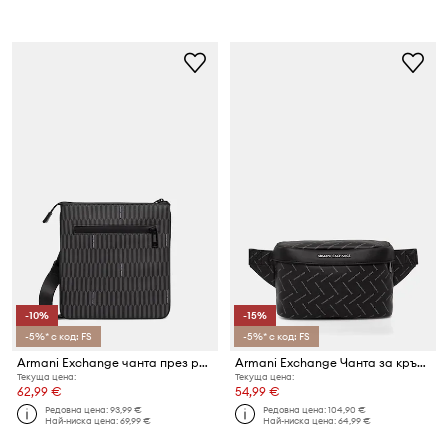
-10%
-15%
-5%* с код: FS
-5%* с код: FS
Armani Exchange чанта през рамо мъжка от имитация на кожа
Armani Exchange Чанта за кръста мъжка
Текуща цена:
Текуща цена:
62,99 €
54,99 €
Редовна цена:
93,99 €
Редовна цена:
104,90 €
Най-ниска цена:
69,99 €
Най-ниска цена:
64,99 €