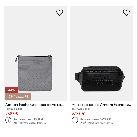
-14%
-5%* с код: FS
Armani Exchange през рамо мъжко от имитация на кожа
Чанта за кръст Armani Exchange
Текуща цена:
Текуща цена:
59,99 €
67,99 €
Редовна цена:
93,99 €
Редовна цена:
107,99 €
Най-ниска цена:
69,99 €
Най-ниска цена:
74,99 €