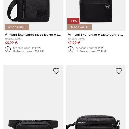
-14%
-5%* с код: FS
-5%* с код: FS
Armani Exchange през рамо мъжки
Armani Exchange мъжко сакче през рамо
Текуща цена:
Текуща цена:
66,99 €
62,99 €
Редовна цена:
99,99 €
Редовна цена:
99,99 €
Най-ниска цена:
73,99 €
Най-ниска цена:
73,99 €