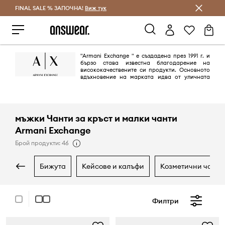
FINAL SALE % ЗАПОЧНА!
Спестявай с Answear Club
Виж тук
"Armani Exchange " е създадена през 1991 г. и
бързо става известна благодарение на
висококачествените си продукти. Основното
вдъхновение на марката идва от уличната
шик култура и модерената денс музика. Създадена от Giorgio Armani
с идеята да улови духа на града, марката се превръща в символ на
"градския стил".
мъжки Чанти за кръст и малки чанти
Armani Exchange
Брой продукти: 46
бижута
кейсове и калъфи
козметични чанти
Филтри