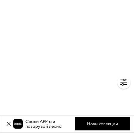
Свали APP-a и
Нови колекции
пазарувай лесно!