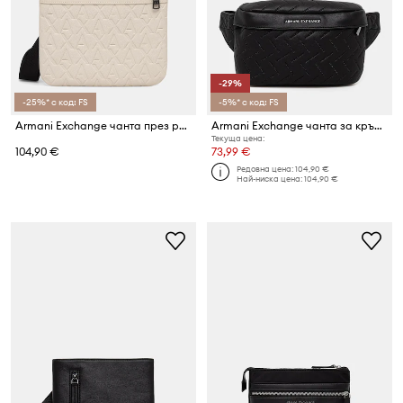
-29%
-25%* с код: FS
-5%* с код: FS
Armani Exchange чанта през рамо мъжка
Armani Exchange чанта за кръст мъжка от имитация на кожа
Текуща цена:
104,90 €
73,99 €
Редовна цена:
104,90 €
Най-ниска цена:
104,90 €