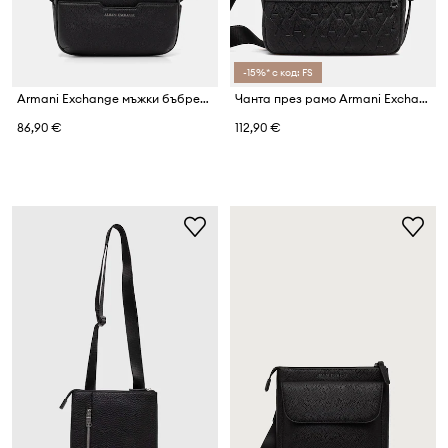
-15%* с код: FS
Armani Exchange мъжки бъбрек за кръст
Чанта през рамо Armani Exchange
86,90 €
112,90 €