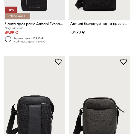
-11%
-5%* с код: FS
Armani Exchange чанта през рамо мъжка от имитация на кожа
Чанта през рамо Armani Exchange
Текуща цена:
104,90 €
69,99 €
Редовна цена:
109,90 €
Най-ниска цена:
78,99 €