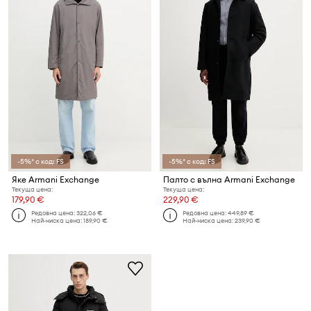
-5%* с код: FS
-5%* с код: FS
Яке Armani Exchange
Палто с вълна Armani Exchange
Текуща цена:
Текуща цена:
179,90 €
229,90 €
Редовна цена:
322,06 €
Редовна цена:
449,89 €
Най-ниска цена:
189,90 €
Най-ниска цена:
239,90 €