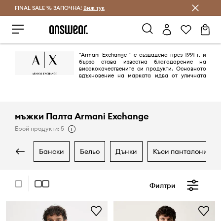
FINAL SALE % ЗАПОЧНА!
Спестявай с Answear Club
Виж тук
"Armani Exchange " е създадена през 1991 г. и
бързо става известна благодарение на
висококачествените си продукти. Основното
вдъхновение на марката идва от уличната
шик култура и модерената денс музика. Създадена от Giorgio Armani
с идеята да улови духа на града, марката се превръща в символ на
"градския стил".
мъжки Палта Armani Exchange
Брой продукти: 5
бански
бельо
дънки
къси панталони
Филтри