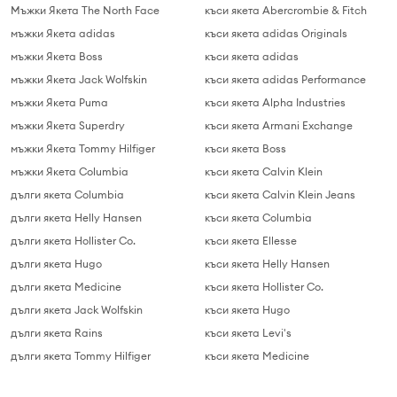
Мъжки Якета The North Face
къси якета Abercrombie & Fitch
мъжки Якета adidas
къси якета adidas Originals
мъжки Якета Boss
къси якета adidas
мъжки Якета Jack Wolfskin
къси якета adidas Performance
мъжки Якета Puma
къси якета Alpha Industries
мъжки Якета Superdry
къси якета Armani Exchange
мъжки Якета Tommy Hilfiger
къси якета Boss
мъжки Якета Columbia
къси якета Calvin Klein
дълги якета Columbia
къси якета Calvin Klein Jeans
дълги якета Helly Hansen
къси якета Columbia
дълги якета Hollister Co.
къси якета Ellesse
дълги якета Hugo
къси якета Helly Hansen
дълги якета Medicine
къси якета Hollister Co.
дълги якета Jack Wolfskin
къси якета Hugo
дълги якета Rains
къси якета Levi's
дълги якета Tommy Hilfiger
къси якета Medicine