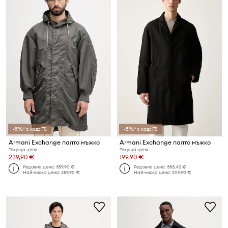
-5%* с код: FS
-5%* с код: FS
Armani Exchange палто мъжко
Armani Exchange палто мъжко
Текуща цена:
Текуща цена:
239,90 €
199,90 €
Редовна цена:
359,90 €
Редовна цена:
383,42 €
Най-ниска цена:
259,90 €
Най-ниска цена:
209,90 €