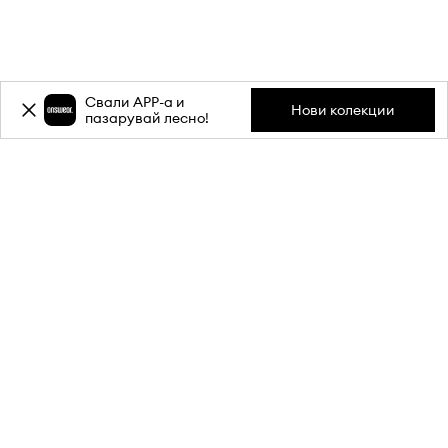
Свали APP-a и
Нови колекции
пазарувай лесно!
Абонирай се за бюлетина ни и
вземи
-20%
отстъпка** за
първата си поръчка.