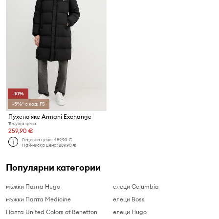
-10%
-5%* с код: FS
Пухено яке Armani Exchange
Текуща цена:
259,90 €
Редовна цена:
489,90 €
Най-ниска цена:
289,90 €
Популярни категории
мъжки Палта Hugo
елеци Columbia
мъжки Палта Medicine
елеци Boss
Палта United Colors of Benetton
елеци Hugo