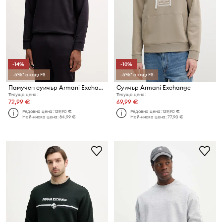
-14%
-10%
-5%* с код: FS
-5%* с код: FS
Памучен суичър Armani Exchange
Суичър Armani Exchange
Текуща цена:
Текуща цена:
72,99 €
69,99 €
Редовна цена:
129,90 €
Редовна цена:
129,90 €
Най-ниска цена:
84,99 €
Най-ниска цена:
77,90 €