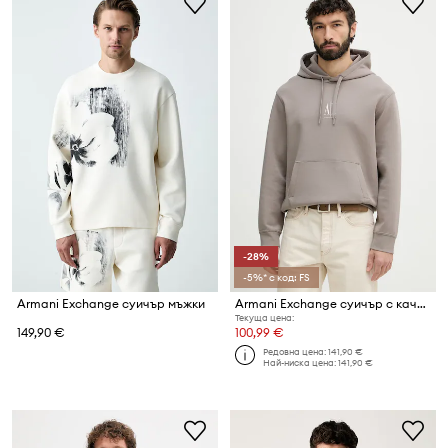
-28%
-5%* с код: FS
Armani Exchange суичър мъжки
Armani Exchange суичър с качулка мъжки с памук
Текуща цена:
149,90 €
100,99 €
Редовна цена:
141,90 €
Най-ниска цена:
141,90 €