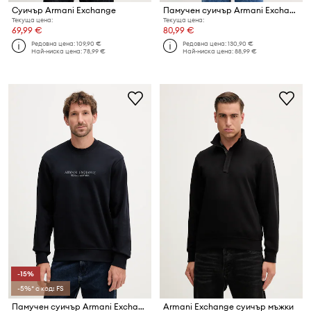
Суичър Armani Exchange
Памучен суичър Armani Exchange
Текуща цена:
Текуща цена:
69,99 €
80,99 €
Редовна цена:
109,90 €
Редовна цена:
130,90 €
Най-ниска цена:
78,99 €
Най-ниска цена:
88,99 €
-15%
-5%* с код: FS
Памучен суичър Armani Exchange
Armani Exchange суичър мъжки