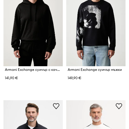
Armani Exchange суичър с качулка мъжки
Armani Exchange суичър мъжки
141,90 €
149,90 €