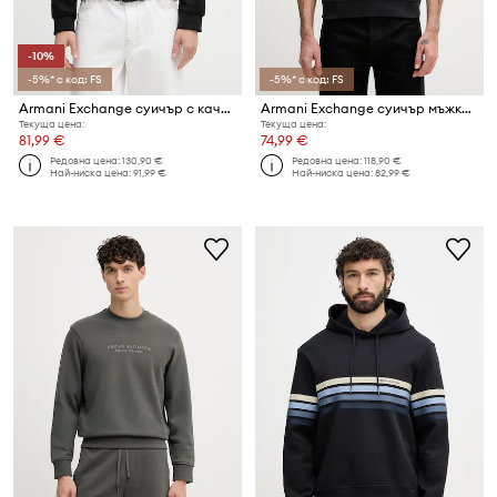
-10%
-5%* с код: FS
-5%* с код: FS
Armani Exchange суичър с качулка мъжки
Armani Exchange суичър мъжки с памук
Текуща цена:
Текуща цена:
81,99 €
74,99 €
Редовна цена:
130,90 €
Редовна цена:
118,90 €
Най-ниска цена:
91,99 €
Най-ниска цена:
82,99 €