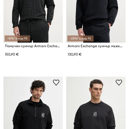
-15%* с код: FS
-25%* с код: FS
Памучен суичър Armani Exchange
Armani Exchange суичър мъжки с памук
150,90 €
130,90 €