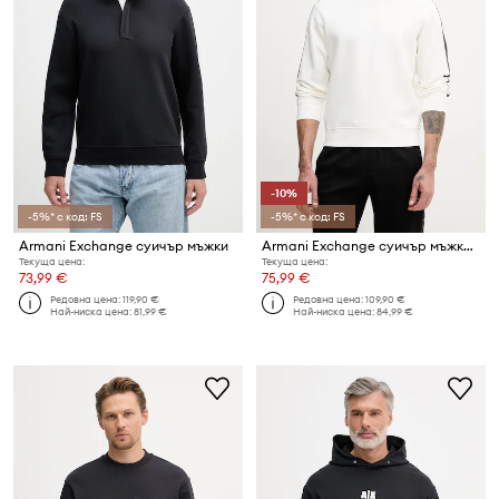
-10%
-5%* с код: FS
-5%* с код: FS
Armani Exchange суичър мъжки
Armani Exchange суичър мъжки с памук
Текуща цена:
Текуща цена:
73,99 €
75,99 €
Редовна цена:
119,90 €
Редовна цена:
109,90 €
Най-ниска цена:
81,99 €
Най-ниска цена:
84,99 €