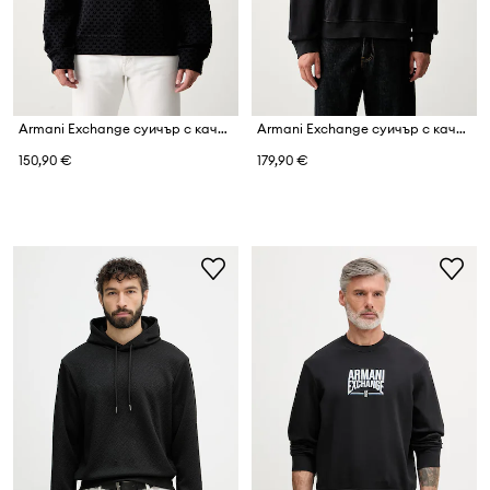
Armani Exchange суичър с качулка мъжки с памук
Armani Exchange суичър с качулка мъжки от памук
150,90 €
179,90 €