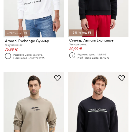
-5%* с код: FS
-5%* с код: FS
Суичър Armani Exchange
Armani Exchange Суичър
Текуща цена:
Текуща цена:
60,99 €
75,99 €
Редовна цена:
112,43 €
Редовна цена:
129,90 €
Най-ниска цена:
66,42 €
Най-ниска цена:
79,99 €