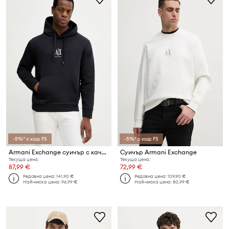
-5%* с код: FS
-5%* с код: FS
Armani Exchange суичър с качулка мъжки с памук
Суичър Armani Exchange
Текуща цена:
Текуща цена:
87,99 €
72,99 €
Редовна цена:
141,90 €
Редовна цена:
109,90 €
Най-ниска цена:
96,99 €
Най-ниска цена:
80,99 €