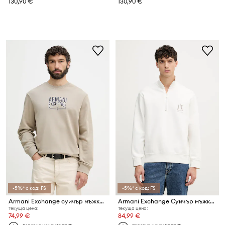
130,90 €
130,90 €
-5%* с код: FS
-5%* с код: FS
Armani Exchange суичър мъжки с памук
Armani Exchange Суичър мъжки с памук
Текуща цена:
Текуща цена:
74,99 €
84,99 €