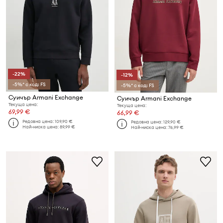
-22%
-12%
-5%* с код: FS
-5%* с код: FS
Суичър Armani Exchange
Суичър Armani Exchange
Текуща цена:
Текуща цена:
69,99 €
66,99 €
Редовна цена:
109,90 €
Редовна цена:
129,90 €
Най-ниска цена:
89,99 €
Най-ниска цена:
76,99 €