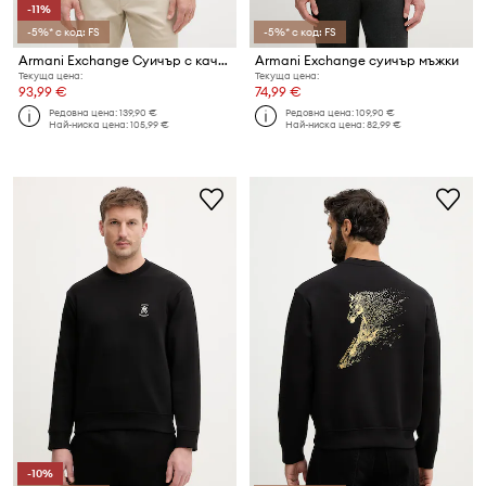
-11%
-5%* с код: FS
-5%* с код: FS
Armani Exchange Суичър с качулка мъжки памучен
Armani Exchange суичър мъжки
Текуща цена:
Текуща цена:
93,99 €
74,99 €
Редовна цена:
139,90 €
Редовна цена:
109,90 €
Най-ниска цена:
105,99 €
Най-ниска цена:
82,99 €
-10%