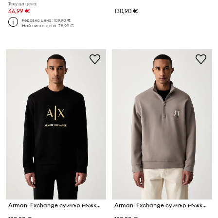
Текуща цена:
66,99 €
130,90 €
Редовна цена:
109,90 €
Най-ниска цена:
78,99 €
Armani Exchange суичър мъжки с памук
Armani Exchange суичър мъжки с памук