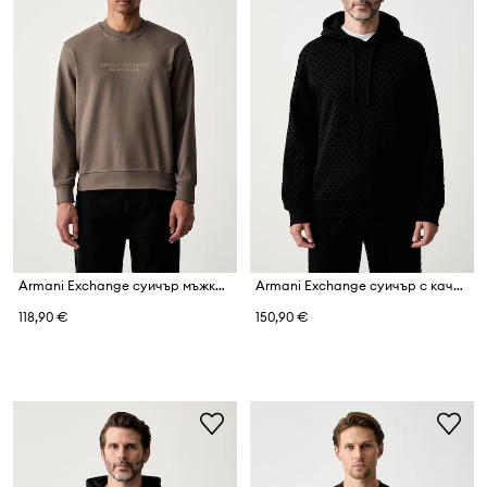
Armani Exchange суичър мъжки от памук
Armani Exchange суичър с качулка мъжки с памук
118,90 €
150,90 €