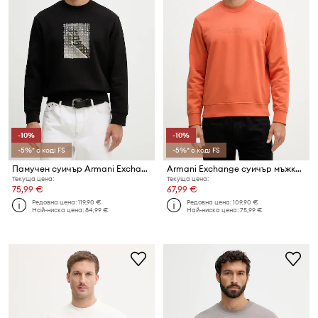
-10%
-10%
-5%* с код: FS
-5%* с код: FS
Памучен суичър Armani Exchange
Armani Exchange суичър мъжки от памук
Текуща цена:
Текуща цена:
75,99 €
67,99 €
Редовна цена:
119,90 €
Редовна цена:
109,90 €
Най-ниска цена:
84,99 €
Най-ниска цена:
75,99 €