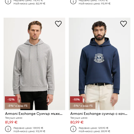
Редовна цена:
118,90 €
Редовна цена:
119,90 €
Най-ниска цена:
82,99 €
Най-ниска цена:
93,99 €
-12%
-10%
-5%* с код: FS
-5%* с код: FS
Armani Exchange Суичър мъжки памучен
Armani Exchange суичър с качулка мъжки
Текуща цена:
Текуща цена:
81,99 €
80,99 €
Редовна цена:
139,90 €
Редовна цена:
129,90 €
Най-ниска цена:
93,99 €
Най-ниска цена:
89,99 €