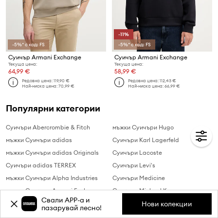
-11%
-5%* с код: FS
-5%* с код: FS
Суичър Armani Exchange
Суичър Armani Exchange
Текуща цена:
Текуща цена:
64,99 €
58,99 €
Редовна цена:
119,90 €
Редовна цена:
112,43 €
Най-ниска цена:
70,99 €
Най-ниска цена:
66,99 €
Популярни категории
Суичъри Abercrombie & Fitch
мъжки Суичъри Hugo
мъжки Суичъри adidas
Суичъри Karl Lagerfeld
мъжки Суичъри adidas Originals
Суичъри Lacoste
Суичъри adidas TERREX
Суичъри Levi's
мъжки Суичъри Alpha Industries
Суичъри Medicine
мъжки Суичъри Armani Exchange
Суичъри Michael Kors
Свали APP-a и
мъжки Суичъри Boss
Суичъри New Balance
Нови колекции
пазарувай лесно!
мъжки Суичъри Boss Orange
Суичъри Pepe Jeans