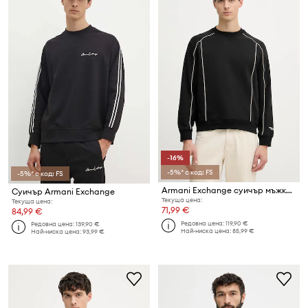
-16%
-5%* с код: FS
-5%* с код: FS
Armani Exchange суичър мъжки памучен
Суичър Armani Exchange
Текуща цена:
Текуща цена:
71,99 €
84,99 €
Редовна цена:
119,90 €
Редовна цена:
139,90 €
Най-ниска цена:
85,99 €
Най-ниска цена:
93,99 €