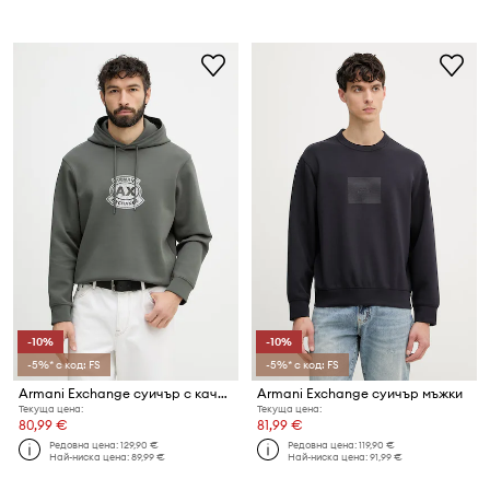
-10%
-10%
-5%* с код: FS
-5%* с код: FS
Armani Exchange суичър с качулка мъжки
Armani Exchange суичър мъжки
Текуща цена:
Текуща цена:
80,99 €
81,99 €
Редовна цена:
129,90 €
Редовна цена:
119,90 €
Най-ниска цена:
89,99 €
Най-ниска цена:
91,99 €