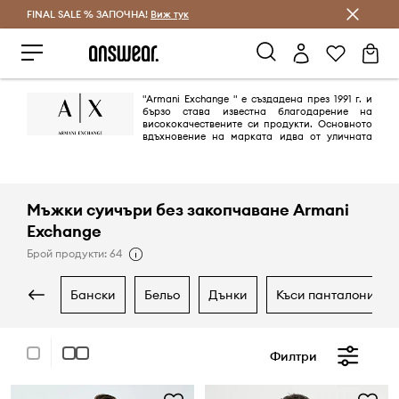
FINAL SALE % ЗАПОЧНА!
Спестявай с Answear Club
Виж тук
"Armani Exchange " е създадена през 1991 г. и
бързо става известна благодарение на
висококачествените си продукти. Основното
вдъхновение на марката идва от уличната
шик култура и модерената денс музика. Създадена от Giorgio Armani
с идеята да улови духа на града, марката се превръща в символ на
"градския стил".
Мъжки суичъри без закопчаване Armani
Exchange
Брой продукти: 64
бански
бельо
дънки
къси панталони
Филтри