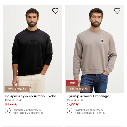
-10%
-5%* с код: FS
-5%* с код: FS
Памучен суичър Armani Exchange
Суичър Armani Exchange
Текуща цена:
Текуща цена:
84,99 €
67,99 €
Редовна цена:
139,90 €
Редовна цена:
109,90 €
Най-ниска цена:
93,99 €
Най-ниска цена:
75,99 €