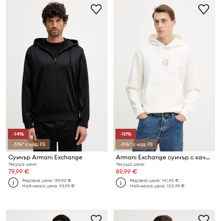
-14%
-10%
-5%* с код: FS
-5%* с код: FS
Суичър Armani Exchange
Armani Exchange суичър с качулка мъжки с памук
Текуща цена:
Текуща цена:
79,99 €
89,99 €
Редовна цена:
159,90 €
Редовна цена:
141,90 €
Най-ниска цена:
93,99 €
Най-ниска цена:
100,99 €