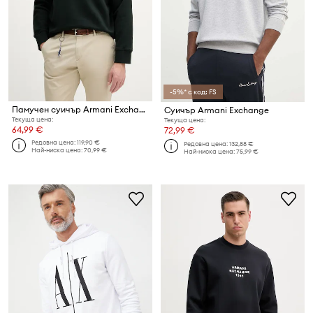
-5%* с код: FS
Памучен суичър Armani Exchange
Суичър Armani Exchange
Текуща цена:
Текуща цена:
64,99 €
72,99 €
Редовна цена:
119,90 €
Редовна цена:
132,88 €
Най-ниска цена:
70,99 €
Най-ниска цена:
75,99 €