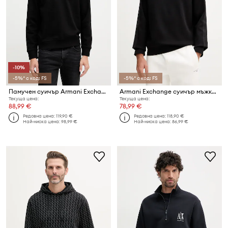
-10%
-5%* с код: FS
-5%* с код: FS
Памучен суичър Armani Exchange
Armani Exchange суичър мъжки с памук
Текуща цена:
Текуща цена:
88,99 €
78,99 €
Редовна цена:
119,90 €
Редовна цена:
118,90 €
Най-ниска цена:
98,99 €
Най-ниска цена:
86,99 €