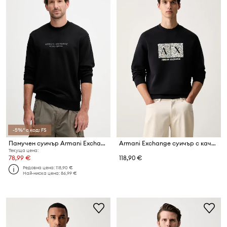
-5%* с код: FS
Памучен суичър Armani Exchange
Armani Exchange суичър с качулка мъжки с памук
Текуща цена:
78,99 €
118,90 €
Редовна цена:
118,90 €
Най-ниска цена:
86,99 €