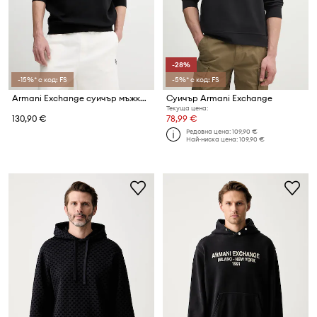
-28%
-15%* с код: FS
-5%* с код: FS
Armani Exchange суичър мъжки с памук
Суичър Armani Exchange
Текуща цена:
130,90 €
78,99 €
Редовна цена:
109,90 €
Най-ниска цена:
109,90 €