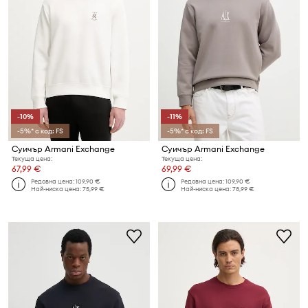
-10%
-11%
-5%* с код: FS
-5%* с код: FS
Суичър Armani Exchange
Суичър Armani Exchange
Текуща цена:
Текуща цена:
67,99 €
69,99 €
Редовна цена:
109,90 €
Редовна цена:
109,90 €
Най-ниска цена:
75,99 €
Най-ниска цена:
78,99 €