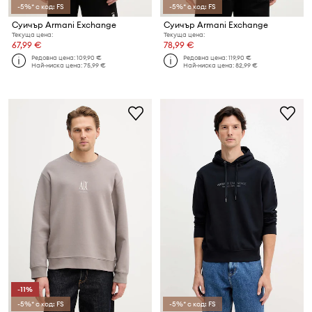
-5%* с код: FS
-5%* с код: FS
Суичър Armani Exchange
Суичър Armani Exchange
Текуща цена:
Текуща цена:
67,99 €
78,99 €
Редовна цена:
109,90 €
Редовна цена:
119,90 €
Най-ниска цена:
75,99 €
Най-ниска цена:
82,99 €
-11%
-5%* с код: FS
-5%* с код: FS