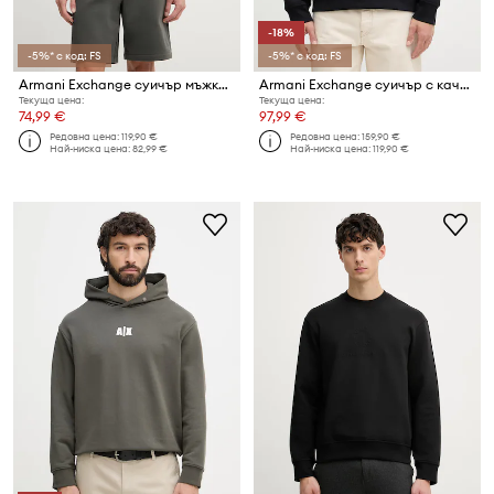
-18%
-5%* с код: FS
-5%* с код: FS
Armani Exchange суичър мъжки от памук
Armani Exchange суичър с качулка мъжки
Текуща цена:
Текуща цена:
74,99 €
97,99 €
Редовна цена:
119,90 €
Редовна цена:
159,90 €
Най-ниска цена:
82,99 €
Най-ниска цена:
119,90 €