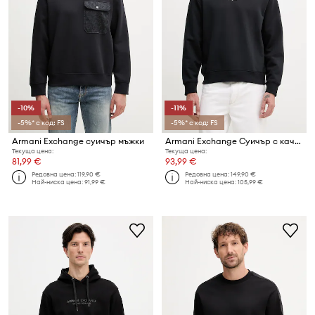
-10%
-11%
-5%* с код: FS
-5%* с код: FS
Armani Exchange суичър мъжки
Armani Exchange Суичър с качулка мъжки памучен
Текуща цена:
Текуща цена:
81,99 €
93,99 €
Редовна цена:
119,90 €
Редовна цена:
149,90 €
Най-ниска цена:
91,99 €
Най-ниска цена:
105,99 €