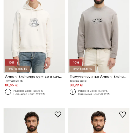
-10%
-10%
-5%* с код: FS
-5%* с код: FS
Armani Exchange суичър с качулка мъжки
Памучен суичър Armani Exchange
Текуща цена:
Текуща цена:
80,99 €
80,99 €
Редовна цена:
129,90 €
Редовна цена:
139,90 €
Най-ниска цена:
89,99 €
Най-ниска цена:
89,99 €