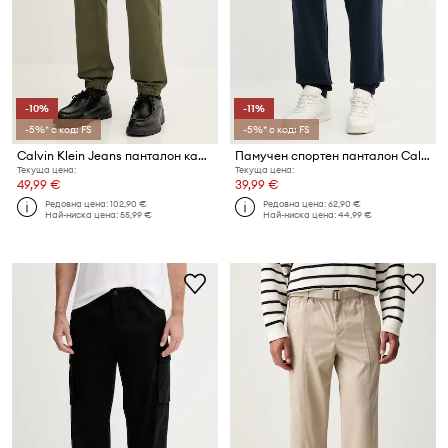
-10%
-11%
-5%* с код: FS
-5%* с код: FS
Calvin Klein Jeans панталон карго мъжки от памук с еластан
Памучен спортен панталон Calvin Klein Jeans
Текуща цена:
Текуща цена:
49,99 €
39,99 €
Редовна цена:
102,90 €
Редовна цена:
62,90 €
Най-ниска цена:
55,99 €
Най-ниска цена:
44,99 €