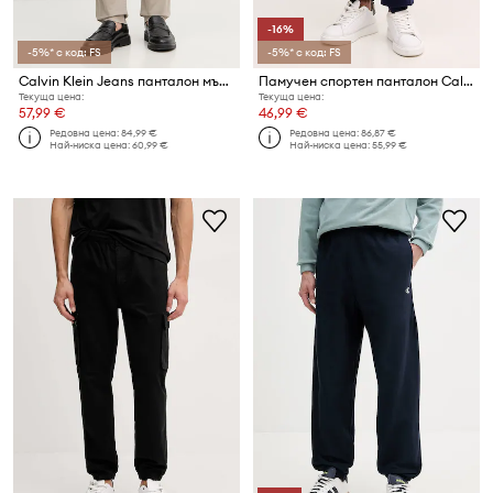
-16%
-5%* с код: FS
-5%* с код: FS
Calvin Klein Jeans панталон мъжки
Памучен спортен панталон Calvin Klein Jeans
Текуща цена:
Текуща цена:
57,99 €
46,99 €
Редовна цена:
84,99 €
Редовна цена:
86,87 €
Най-ниска цена:
60,99 €
Най-ниска цена:
55,99 €