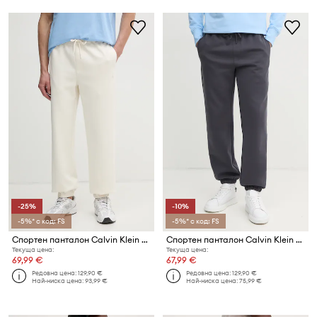
-25%
-10%
-5%* с код: FS
-5%* с код: FS
Спортен панталон Calvin Klein Jeans
Спортен панталон Calvin Klein Jeans
Текуща цена:
Текуща цена:
69,99 €
67,99 €
Редовна цена:
129,90 €
Редовна цена:
129,90 €
Най-ниска цена:
93,99 €
Най-ниска цена:
75,99 €