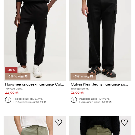
-18%
-5%* с код: FS
-5%* с код: FS
Памучен спортен панталон Calvin Klein Jeans
Calvin Klein Jeans панталон карго мъжки с лен
Текуща цена:
Текуща цена:
44,99 €
74,99 €
Редовна цена:
75,99 €
Редовна цена:
109,90 €
Най-ниска цена:
54,99 €
Най-ниска цена:
78,99 €