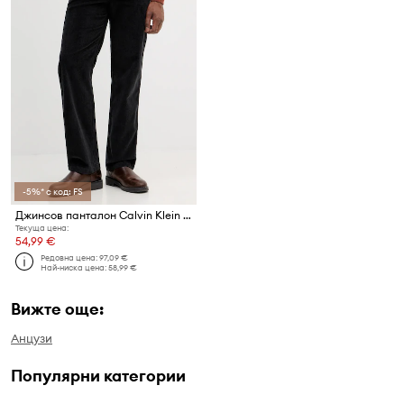
-5%* с код: FS
Джинсов панталон Calvin Klein Jeans
Текуща цена:
54,99 €
Редовна цена:
97,09 €
Най-ниска цена:
58,99 €
Вижте още:
Анцузи
Популярни категории