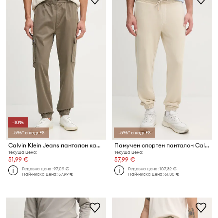
-10%
-5%* с код: FS
-5%* с код: FS
Calvin Klein Jeans панталон карго мъжки от памук с еластан
Памучен спортен панталон Calvin Klein Jeans
Текуща цена:
Текуща цена:
51,99 €
57,99 €
Редовна цена:
97,09 €
Редовна цена:
107,32 €
Най-ниска цена:
57,99 €
Най-ниска цена:
61,30 €