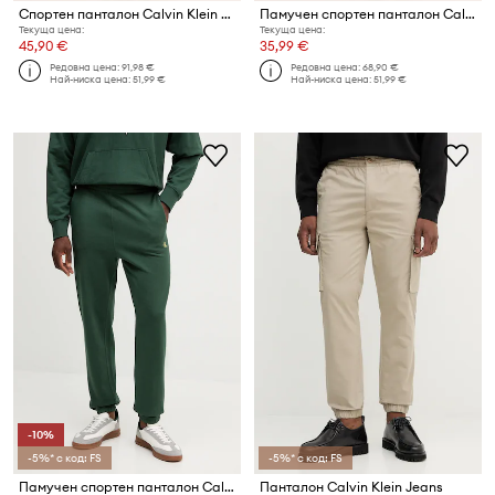
Спортен панталон Calvin Klein Jeans
Памучен спортен панталон Calvin Klein Jeans
Текуща цена:
Текуща цена:
45,90 €
35,99 €
Редовна цена:
91,98 €
Редовна цена:
68,90 €
Най-ниска цена:
51,99 €
Най-ниска цена:
51,99 €
-10%
-5%* с код: FS
-5%* с код: FS
Памучен спортен панталон Calvin Klein Jeans
Панталон Calvin Klein Jeans