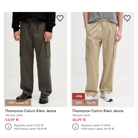
-14%
-5%* с код: FS
-5%* с код: FS
Панталон Calvin Klein Jeans
Панталон Calvin Klein Jeans
Текуща цена:
Текуща цена:
54,99 €
46,99 €
Редовна цена:
97,09 €
Редовна цена:
91,98 €
Най-ниска цена:
58,99 €
Най-ниска цена:
54,99 €