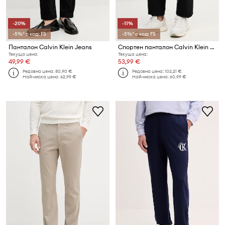
-20%
-11%
-5%* с код: FS
-5%* с код: FS
Панталон Calvin Klein Jeans
Спортен панталон Calvin Klein Jeans
Текуща цена:
Текуща цена:
49,99 €
53,99 €
Редовна цена:
80,90 €
Редовна цена:
102,21 €
Най-ниска цена:
62,99 €
Най-ниска цена:
60,99 €