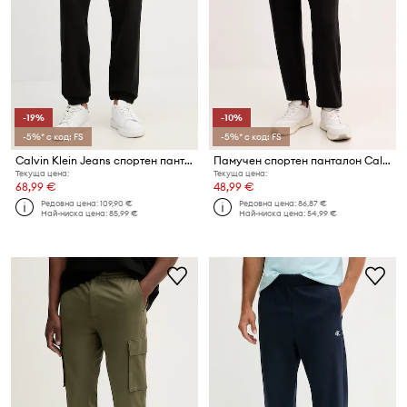
-19%
-10%
-5%* с код: FS
-5%* с код: FS
Calvin Klein Jeans спортен панталон мъжки
Памучен спортен панталон Calvin Klein Jeans
Текуща цена:
Текуща цена:
68,99 €
48,99 €
Редовна цена:
109,90 €
Редовна цена:
86,87 €
Най-ниска цена:
85,99 €
Най-ниска цена:
54,99 €