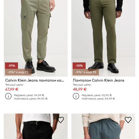
-19%
-10%
-5%* с код: FS
-5%* с код: FS
Calvin Klein Jeans панталон карго мъжки от памук с еластан
Панталон Calvin Klein Jeans
Текуща цена:
Текуща цена:
67,99 €
48,99 €
Редовна цена:
94,99 €
Редовна цена:
92,90 €
Най-ниска цена:
84,90 €
Най-ниска цена:
54,99 €