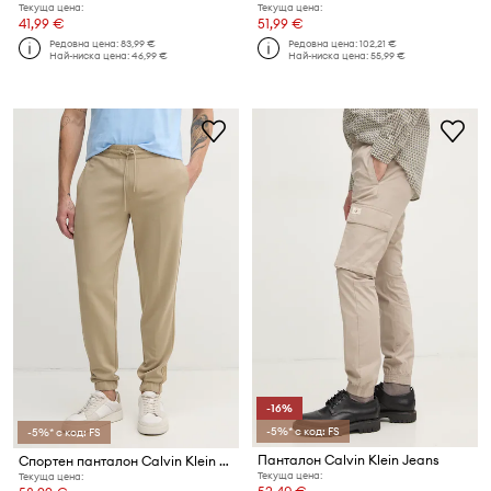
Текуща цена:
Текуща цена:
41,99 €
51,99 €
Редовна цена:
83,99 €
Редовна цена:
102,21 €
Най-ниска цена:
46,99 €
Най-ниска цена:
55,99 €
-16%
-5%* с код: FS
-5%* с код: FS
Панталон Calvin Klein Jeans
Спортен панталон Calvin Klein Jeans
Текуща цена:
Текуща цена: