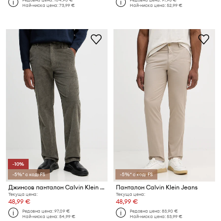
Най-ниска цена:
73,99 €
Най-ниска цена:
52,99 €
-10%
-5%* с код: FS
-5%* с код: FS
Джинсов панталон Calvin Klein Jeans
Панталон Calvin Klein Jeans
Текуща цена:
Текуща цена:
48,99 €
48,99 €
Редовна цена:
97,09 €
Редовна цена:
83,90 €
Най-ниска цена:
54,99 €
Най-ниска цена:
53,99 €