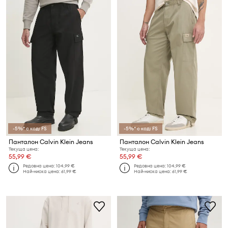
-5%* с код: FS
-5%* с код: FS
Панталон Calvin Klein Jeans
Панталон Calvin Klein Jeans
Текуща цена:
Текуща цена:
55,99 €
55,99 €
Редовна цена:
104,99 €
Редовна цена:
104,99 €
Най-ниска цена:
61,99 €
Най-ниска цена:
61,99 €