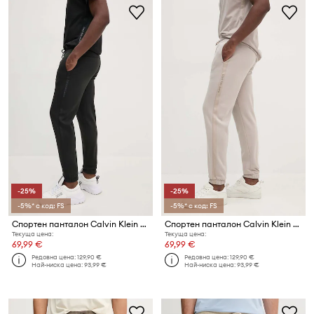
-25%
-25%
-5%* с код: FS
-5%* с код: FS
Спортен панталон Calvin Klein Jeans
Спортен панталон Calvin Klein Jeans
Текуща цена:
Текуща цена:
69,99 €
69,99 €
Редовна цена:
129,90 €
Редовна цена:
129,90 €
Най-ниска цена:
93,99 €
Най-ниска цена:
93,99 €