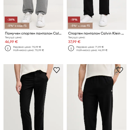
-38%
-19%
-5%* с код: FS
-5%* с код: FS
Памучен спортен панталон Calvin Klein Jeans
Спортен панталон Calvin Klein Jeans
Текуща цена:
Текуща цена:
46,99 €
37,99 €
Редовна цена:
75,99 €
Редовна цена:
71,99 €
Най-ниска цена:
75,99 €
Най-ниска цена:
46,99 €