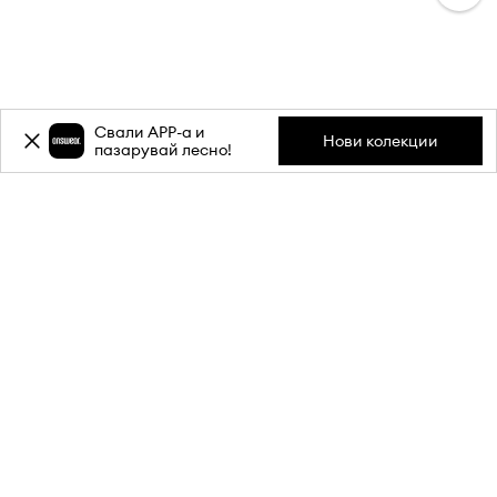
Свали APP-a и
Нови колекции
пазарувай лесно!
Абонирай се за бюлетина ни и
вземи
-20%
отстъпка** за
първата си поръчка.