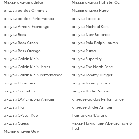
Мъжки анцузи adidas
Мъжки анцузи Hollister Co.
анцузи adidas Originals
Мъжки анцузи Hugo
анцузи adidas Performance
анцузи Lacoste
анцузи Armani Exchange
анцузи Michael Kors
анцузи Boss
анцузи New Balance
анцузи Boss Green
анцузи Polo Ralph Lauren
анцузи Boss Orange
анцузи Puma
анцузи Calvin Klein
анцузи Superdry
анцузи Calvin Klein Jeans
анцузи The North Face
анцузи Calvin Klein Performance
анцузи Tommy Hilfiger
анцузи Champion
анцузи Tommy Jeans
анцузи Columbia
анцузи Under Armour
анцузи EA7 Emporio Armani
клинове adidas Performance
анцузи Fila
клинове Under Armour
анцузи G-Star Raw
Панталони 47brand
анцузи Guess
мъжки Панталони Abercrombie &
Fitch
Мъжки анцузи Gap