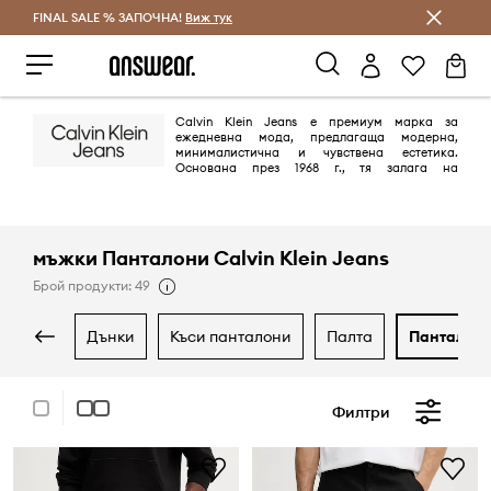
FINAL SALE % ЗАПОЧНА!
Спестявай с Answear Club
Виж тук
Calvin Klein Jeans е премиум марка за
ежедневна мода, предлагаща модерна,
минималистична и чувствена естетика.
Основана през 1968 г., тя залага на
емблематичния американски стил, като предлага висококачествен
деним, облекло и аксесоари с изчистени линии и младежки,
провокативен дух. Марката е известна с дизайнерските си дънки,
облеклото с акцент върху логото и ангажимента си към използването
на устойчиви материали.
мъжки Панталони Calvin Klein Jeans
Брой продукти: 49
дънки
къси панталони
палта
панталон
Филтри