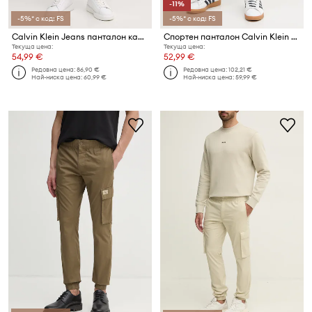
-11%
-5%* с код: FS
-5%* с код: FS
Calvin Klein Jeans панталон карго мъжки от памук с еластан
Спортен панталон Calvin Klein Jeans
Текуща цена:
Текуща цена:
54,99 €
52,99 €
Редовна цена:
86,90 €
Редовна цена:
102,21 €
Най-ниска цена:
60,99 €
Най-ниска цена:
59,99 €