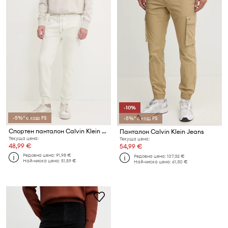
-10%
-5%* с код: FS
-5%* с код: FS
Спортен панталон Calvin Klein Jeans
Панталон Calvin Klein Jeans
Текуща цена:
Текуща цена:
48,99 €
54,99 €
Редовна цена:
91,98 €
Редовна цена:
107,32 €
Най-ниска цена:
51,59 €
Най-ниска цена:
61,30 €