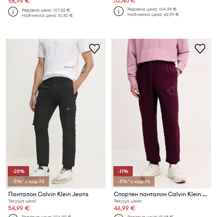
52,40 €
58,99 €
Редовна цена:
104,99 €
Редовна цена:
107,32 €
Най-ниска цена:
62,99 €
Най-ниска цена:
61,30 €
-25%
-11%
-5%* с код: FS
-5%* с код: FS
Панталон Calvin Klein Jeans
Спортен панталон Calvin Klein Jeans
Текуща цена:
Текуща цена:
54,99 €
46,99 €
Редовна цена:
104,90 €
Редовна цена:
91,98 €