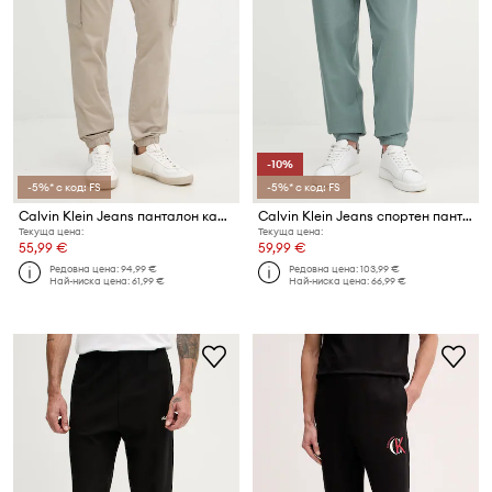
-10%
-5%* с код: FS
-5%* с код: FS
Calvin Klein Jeans панталон карго мъжки от памук с еластан
Calvin Klein Jeans спортен панталон мъжки
Текуща цена:
Текуща цена:
55,99 €
59,99 €
Редовна цена:
94,99 €
Редовна цена:
103,99 €
Най-ниска цена:
61,99 €
Най-ниска цена:
66,99 €