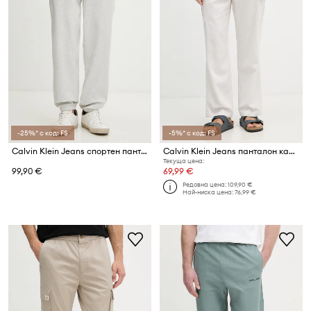
-25%* с код: FS
-5%* с код: FS
Calvin Klein Jeans спортен панталон мъжки с памук
Calvin Klein Jeans панталон карго мъжки с лен
Текуща цена:
99,90 €
69,99 €
Редовна цена:
109,90 €
Най-ниска цена:
76,99 €