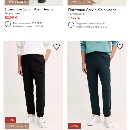
-5%* с код: FS
-5%* с код: FS
Панталон Calvin Klein Jeans
Панталон Calvin Klein Jeans
Текуща цена:
Текуща цена:
52,99 €
57,99 €
Редовна цена:
102,21 €
Редовна цена:
107,32 €
Най-ниска цена:
55,17 €
Най-ниска цена:
61,30 €
-11%
-5%* с код: FS
-30%