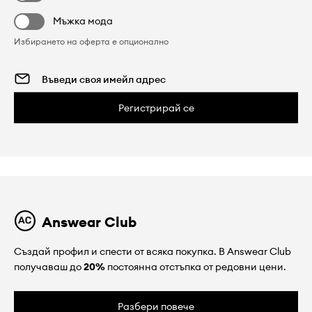
Мъжка мода
Избирането на оферта е опционално
Регистрирай се
Answear Club
Създай профил и спести от всяка покупка. В Answear Club
получаваш до
20%
постоянна отстъпка от редовни цени.
Разбери повече