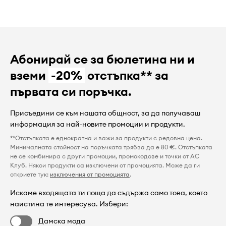
Абонирай се за бюлетина ни и
вземи
-20%
отстъпка** за
първата си поръчка.
Присъедини се към нашата общност, за да получаваш
информация за най-новите промоции и продукти.
**Отстъпката е еднократна и важи за продукти с редовна цена.
Минималната стойност на поръчката трябва да е 80 €. Отстъпката
не се комбинира с други промоции, промокодове и точки от AC
Клуб. Някои продукти са изключени от промоцията. Може да ги
откриете тук:
изключения от промоцията
.
Искаме входящата ти поща да съдържа само това, което
наистина те интересува. Избери:
Дамска мода