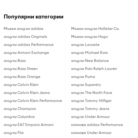
Популярни категории
Мъжки анцузи adidas
Мъжки анцузи Hollister Co.
анцузи adidas Originals
Мъжки анцузи Hugo
анцузи adidas Performance
анцузи Lacoste
анцузи Armani Exchange
анцузи Michael Kors
анцузи Boss
анцузи New Balance
анцузи Boss Green
анцузи Polo Ralph Lauren
анцузи Boss Orange
анцузи Puma
анцузи Calvin Klein
анцузи Superdry
анцузи Calvin Klein Jeans
анцузи The North Face
анцузи Calvin Klein Performance
анцузи Tommy Hilfiger
анцузи Champion
анцузи Tommy Jeans
анцузи Columbia
анцузи Under Armour
анцузи EA7 Emporio Armani
клинове adidas Performance
анцузи Fila
клинове Under Armour