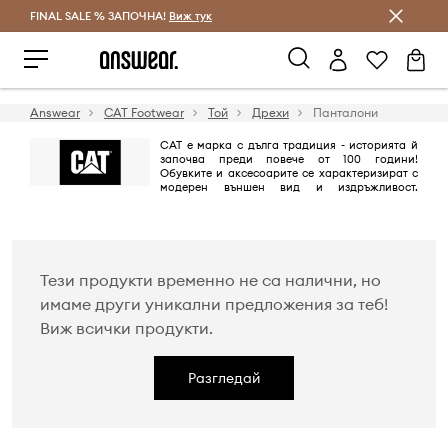
FINAL SALE % ЗАПОЧНА!
Спестявай с Answear Club
Виж тук
Answear
CAT Footwear
Той
Дрехи
Панталони
CAT е марка с дълга традиция - историята й
започва преди повече от 100 години!
Обувките и аксесоарите се характеризират с
модерен външен вид и издръжливост.
Продуктите са известни със своята надеждност, високо качество,
функционалност и дизайн!
Тези продукти временно не са налични, но
имаме други уникални предложения за теб!
Виж всички продукти.
Разгледай