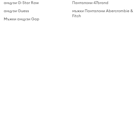
анцузи G-Star Raw
Панталони 47brand
анцузи Guess
мъжки Панталони Abercrombie &
Fitch
Мъжки анцузи Gap