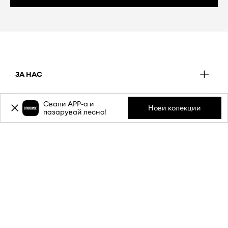
ЗА НАС
Свали APP-a и
Нови колекции
ИНФОРМАЦИЯ
пазарувай лесно!
ОБСЛУЖВАНЕ НА КЛИЕНТИ
МОБИЛНО ПРИЛОЖЕНИЕ