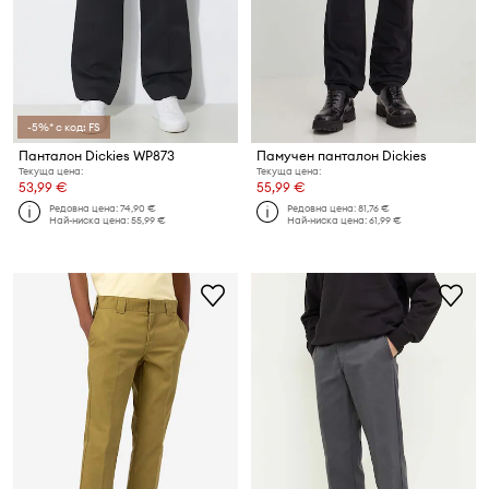
-5%* с код: FS
Панталон Dickies WP873
Памучен панталон Dickies
Текуща цена:
Текуща цена:
53,99 €
55,99 €
Редовна цена:
74,90 €
Редовна цена:
81,76 €
Най-ниска цена:
55,99 €
Най-ниска цена:
61,99 €