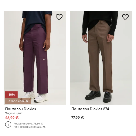
-10%
-5%* с код: FS
Панталон Dickies
Панталон Dickies 874
Текуща цена:
46,99 €
77,99 €
Редовна цена:
76,64 €
Най-ниска цена:
52,61 €