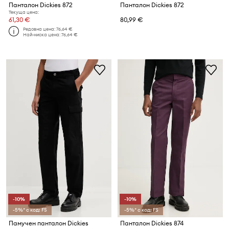
Панталон Dickies 872
Панталон Dickies 872
Текуща цена:
61,30 €
80,99 €
Редовна цена:
76,64 €
Най-ниска цена:
76,64 €
-10%
-10%
-5%* с код: FS
-5%* с код: FS
Памучен панталон Dickies
Панталон Dickies 874