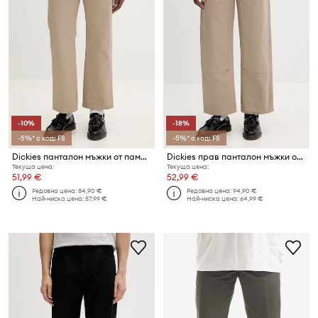
-10%
-18%
-5%* с код: FS
-5%* с код: FS
Dickies панталон мъжки от памук
Dickies прав панталон мъжки от памук
Текуща цена:
Текуща цена:
51,99 €
52,99 €
Редовна цена:
84,90 €
Редовна цена:
94,90 €
Най-ниска цена:
57,99 €
Най-ниска цена:
64,99 €