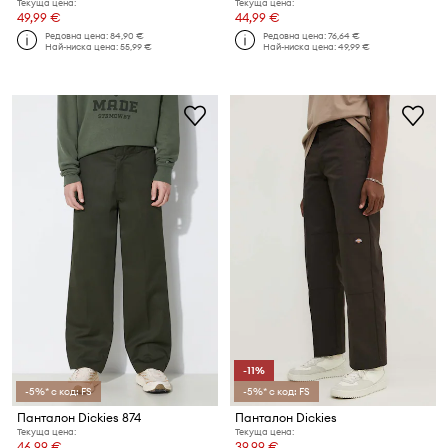
Текуща цена:
Текуща цена:
49,99 €
44,99 €
Редовна цена:
84,90 €
Редовна цена:
76,64 €
Най-ниска цена:
55,99 €
Най-ниска цена:
49,99 €
-11%
-5%* с код: FS
-5%* с код: FS
Панталон Dickies 874
Панталон Dickies
Текуща цена:
Текуща цена:
46,99 €
39,99 €