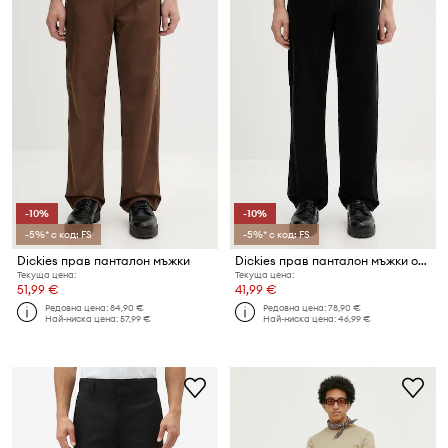
-10%
-10%
-5%* с код: FS
-5%* с код: FS
Dickies прав панталон мъжки
Dickies прав панталон мъжки от памук
Текуща цена:
Текуща цена:
51,99 €
41,99 €
Редовна цена:
84,90 €
Редовна цена:
78,90 €
Най-ниска цена:
57,99 €
Най-ниска цена:
46,99 €