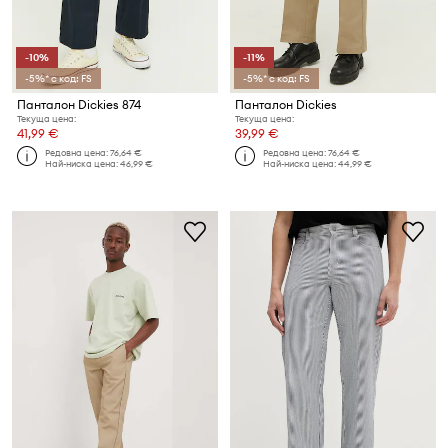
-10%
-11%
-5%* с код: FS
-5%* с код: FS
Панталон Dickies 874
Панталон Dickies
Текуща цена:
Текуща цена:
41,99 €
39,99 €
Редовна цена:
76,64 €
Редовна цена:
76,64 €
Най-ниска цена:
46,99 €
Най-ниска цена:
44,99 €