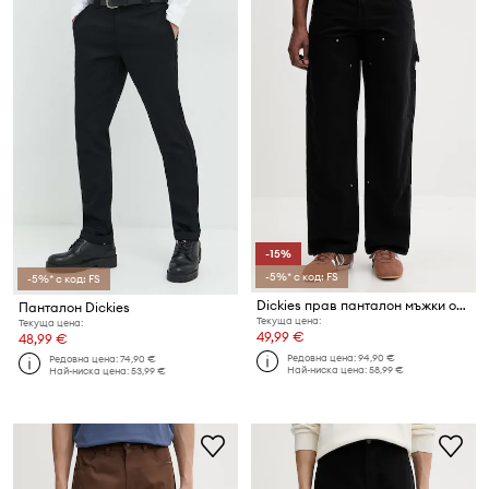
-15%
-5%* с код: FS
-5%* с код: FS
Dickies прав панталон мъжки от деним
Панталон Dickies
Текуща цена:
Текуща цена:
49,99 €
48,99 €
Редовна цена:
94,90 €
Редовна цена:
74,90 €
Най-ниска цена:
58,99 €
Най-ниска цена:
53,99 €