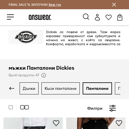
FINAL SALE % ЗАПОЧНА!
Спестявай с Answear Club
Виж тук
Dickies са повече от дрехи. Тaзи марка
изразява привързаност към субкултурите и
начина на живот, с който са свързани.
Комфортът, изработката и издръжливостта са
причината, поради която Dickies се отличава от другите марки.
мъжки Панталони Dickies
Брой продукти: 47
дънки
къси панталони
панталони
пул
Филтри