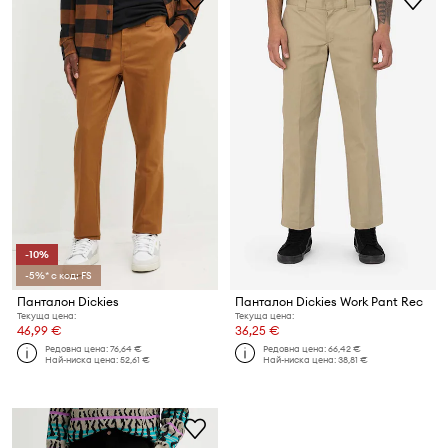
-10%
-5%* с код: FS
Панталон Dickies
Панталон Dickies Work Pant Rec
Текуща цена:
Текуща цена:
46,99 €
36,25 €
Редовна цена:
76,64 €
Редовна цена:
66,42 €
Най-ниска цена:
52,61 €
Най-ниска цена:
38,81 €