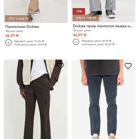
-11%
-5%* с код: FS
-5%* с код: FS
Dickies прав панталон мъжки от памук
Панталони Dickies
Текуща цена:
Текуща цена:
46,99 €
46,99 €
Редовна цена:
95,99 €
Редовна цена:
74,90 €
Най-ниска цена:
52,99 €
Най-ниска цена:
49,99 €