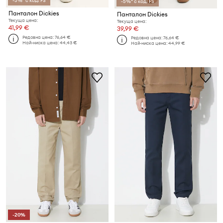
-5%* с код: FS
-5%* с код: FS
Панталон Dickies
Панталон Dickies
Текуща цена:
Текуща цена:
41,99 €
39,99 €
Редовна цена:
76,64 €
Редовна цена:
76,64 €
Най-ниска цена:
44,43 €
Най-ниска цена:
44,99 €
-20%