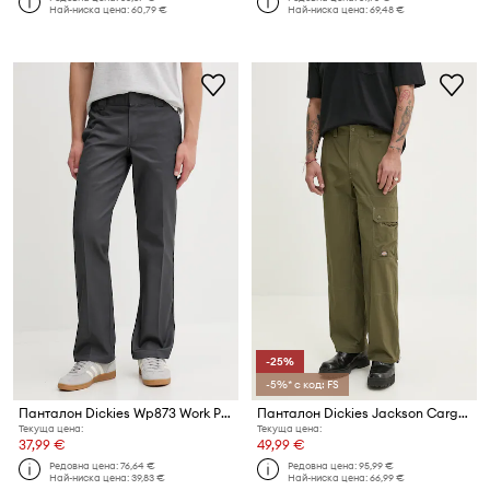
Най-ниска цена:
60,79 €
Най-ниска цена:
69,48 €
-25%
-5%* с код: FS
Панталон Dickies Wp873 Work Pant Rec Charcoal Grey
Панталон Dickies Jackson Cargo Pant
Текуща цена:
Текуща цена:
37,99 €
49,99 €
Редовна цена:
76,64 €
Редовна цена:
95,99 €
Най-ниска цена:
39,83 €
Най-ниска цена:
66,99 €