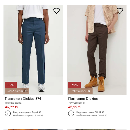
-10%
-40%
-5%* с код: FS
-5%* с код: FS
Панталон Dickies 874
Панталон Dickies
Текуща цена:
Текуща цена:
46,99 €
45,99 €
Редовна цена:
76,64 €
Редовна цена:
76,99 €
Най-ниска цена:
52,61 €
Най-ниска цена:
76,99 €