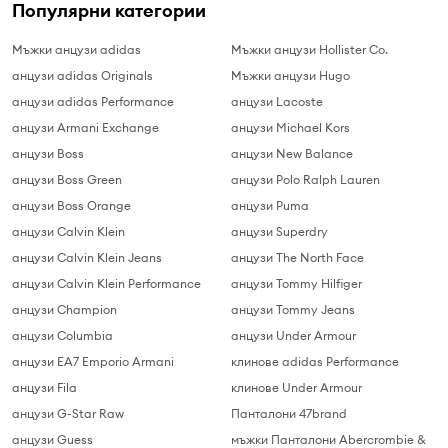
Популярни категории
Мъжки анцузи adidas
Мъжки анцузи Hollister Co.
анцузи adidas Originals
Мъжки анцузи Hugo
анцузи adidas Performance
анцузи Lacoste
анцузи Armani Exchange
анцузи Michael Kors
анцузи Boss
анцузи New Balance
анцузи Boss Green
анцузи Polo Ralph Lauren
анцузи Boss Orange
анцузи Puma
анцузи Calvin Klein
анцузи Superdry
анцузи Calvin Klein Jeans
анцузи The North Face
анцузи Calvin Klein Performance
анцузи Tommy Hilfiger
анцузи Champion
анцузи Tommy Jeans
анцузи Columbia
анцузи Under Armour
анцузи EA7 Emporio Armani
клинове adidas Performance
анцузи Fila
клинове Under Armour
анцузи G-Star Raw
Панталони 47brand
анцузи Guess
мъжки Панталони Abercrombie &