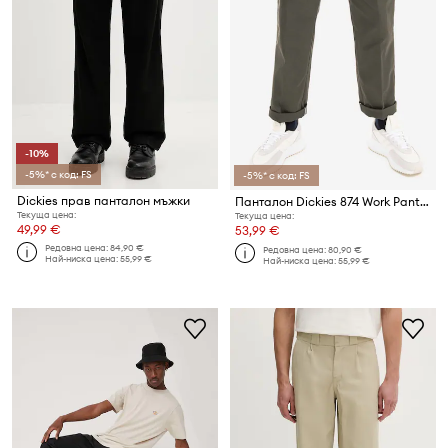
-10%
-5%* с код: FS
-5%* с код: FS
Dickies прав панталон мъжки
Панталон Dickies 874 Work Pant DK0A4XK6OGX
Текуща цена:
Текуща цена:
49,99 €
53,99 €
Редовна цена:
84,90 €
Редовна цена:
80,90 €
Най-ниска цена:
55,99 €
Най-ниска цена:
55,99 €