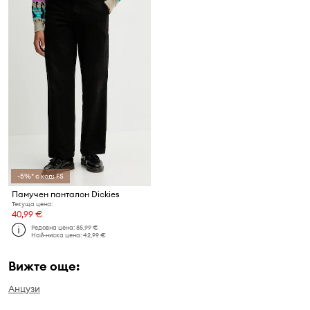
-5%* с код: FS
Памучен панталон Dickies
Текуща цена:
40,99 €
Редовна цена:
85,99 €
Най-ниска цена:
42,99 €
Вижте още:
Анцузи