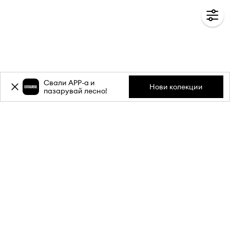
Свали APP-a и
Нови колекции
пазарувай лесно!
Абонирай се за бюлетина ни и
вземи
-20%
отстъпка** за