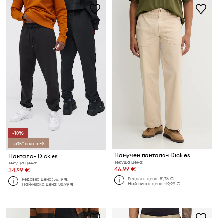
-10%
-5%* с код: FS
Памучен панталон Dickies
Панталон Dickies
Текуща цена:
Текуща цена:
46,99 €
34,99 €
Редовна цена:
81,76 €
Редовна цена:
56,19 €
Най-ниска цена:
49,99 €
Най-ниска цена:
38,99 €