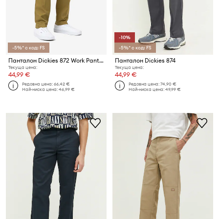
-10%
-5%* с код: FS
-5%* с код: FS
Панталон Dickies 872 Work Pant Rec
Панталон Dickies 874
Текуща цена:
Текуща цена:
44,99 €
44,99 €
Редовна цена:
66,42 €
Редовна цена:
74,90 €
Най-ниска цена:
46,99 €
Най-ниска цена:
49,99 €