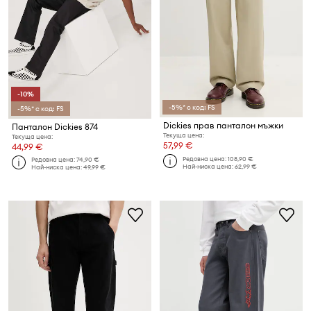
-10%
-5%* с код: FS
-5%* с код: FS
Dickies прав панталон мъжки
Панталон Dickies 874
Текуща цена:
Текуща цена:
57,99 €
44,99 €
Редовна цена:
108,90 €
Редовна цена:
74,90 €
Най-ниска цена:
62,99 €
Най-ниска цена:
49,99 €