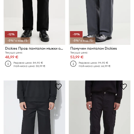
-12%
-19%
-5%* с код: FS
-5%* с код: FS
Dickies Прав панталон мъжки от памук
Памучен панталон Dickies
Текуща цена:
Текуща цена:
48,99 €
53,99 €
Редовна цена:
84,90 €
Редовна цена:
94,90 €
Най-ниска цена:
55,99 €
Най-ниска цена:
66,99 €