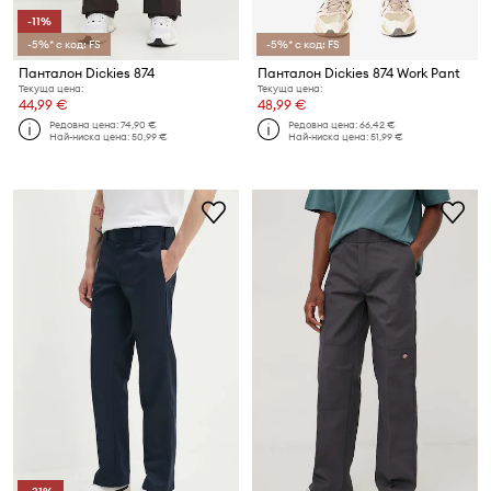
-11%
-5%* с код: FS
-5%* с код: FS
Панталон Dickies 874
Панталон Dickies 874 Work Pant
Текуща цена:
Текуща цена:
44,99 €
48,99 €
Редовна цена:
74,90 €
Редовна цена:
66,42 €
Най-ниска цена:
50,99 €
Най-ниска цена:
51,99 €