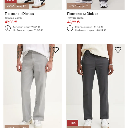
-31%
-5%* с код: FS
-5%* с код: FS
Панталон Dickies
Панталони Dickies
Текуща цена:
Текуща цена:
49,03 €
46,99 €
Редовна цена:
71,53 €
Редовна цена:
76,64 €
Най-ниска цена:
71,53 €
Най-ниска цена:
48,99 €
-11%