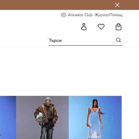
естявай с Answear Club
-20% за първа поръчка
Answear Club
Журнал
Помощ