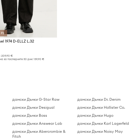
 FS
el 1974 D-ELLZ L.32
:
209,90 €
а за последните 30 дни:
139,90 €
дамски Дънки G-Star Raw
дамски Дънки Dr. Denim
дамски Дънки Desigual
дамски Дънки Hollister Co.
дамски Дънки Boss
дамски Дънки Hugo
дамски Дънки Answear Lab
дамски Дънки Karl Lagerfeld
дамски Дънки Abercrombie &
дамски Дънки Noisy May
Fitch