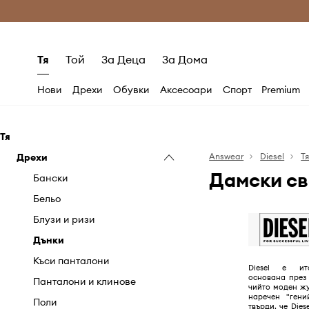
Само оригинални продукти
Безплатни доставка
Тя
Той
За Деца
За Дома
Нови
Дрехи
Обувки
Аксесоари
Спорт
Premium
Тя
Дрехи
Answear
Diesel
Т
Дамски св
Бански
Бельо
Блузи и ризи
Дънки
Къси панталони
Diesel е ит
основана през 1
Панталони и клинове
чийто моден жу
наречен "гени
Поли
твърди, че Dies