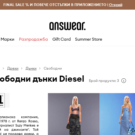
 и връщане за поръчки над 70 EUR
FINAL SALE % И ПОВЕЧЕ ОТСТЪПКИ В ПРИЛОЖЕНИЕТО |
Доставка 1-5 дни
Открий
Сп
Марки
Разпродажба
Gift Card
Summer Store
я
Дрехи
Дънки
Свободни
ободни дънки Diesel
Брой продукти: 3
алианска компания,
978 г. от Renzo Rosso,
рналист Suzy Menkes е
й на джинсите". Той
el не продава дрехи, а