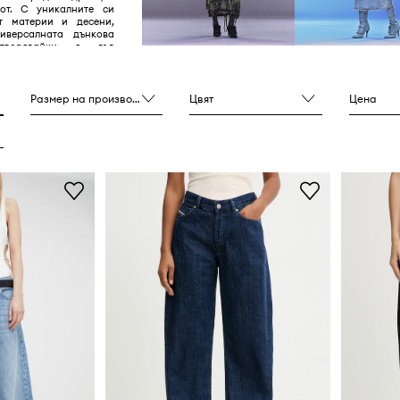
от. С уникалните си
т материи и десени,
иверсалната дънкова
етворявайки я във
омфорт.
Размер на производителя
Цвят
Цена