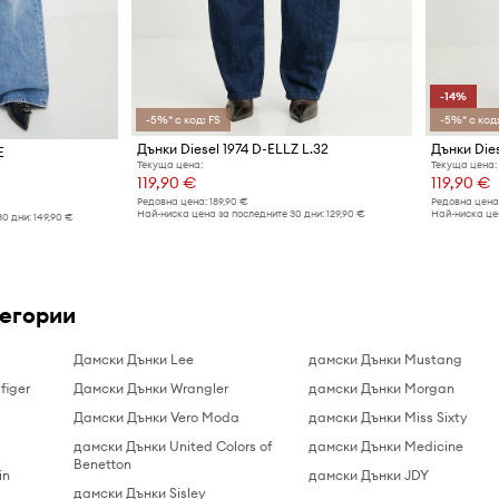
-14%
-5%* с код: FS
-5%* с код:
Дънки Diesel 1974 D-ELLZ L.32
Дънки Dies
E
Текуща цена:
Текуща цена:
119,90 €
119,90 €
Редовна цена:
189,90 €
Редовна цена
Най-ниска цена за последните 30 дни:
129,90 €
Най-ниска цен
30 дни:
149,90 €
тегории
Дамски Дънки Lee
дамски Дънки Mustang
figer
Дамски Дънки Wrangler
дамски Дънки Morgan
Дамски Дънки Vero Moda
дамски Дънки Miss Sixty
дамски Дънки United Colors of
дамски Дънки Medicine
Benetton
in
дамски Дънки JDY
дамски Дънки Sisley