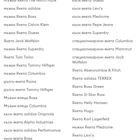
Мъжки Якета The North Face
къси якета Guess
мъжки Якета adidas
къси якета Levi's
мъжки Якета Boss
къси якета Medicine
мъжки Якета Calvin Klein
къси якета Pepe Jeans
мъжки Якета Guess
къси якета Superdry
Якета Jack Wolfskin
специализирани якета Columbia
мъжки Якета Superdry
специализирани якета Mammut
Якета Tom Tailor
специализирани якета Jack
Wolfskin
мъжки Якета Tommy Hilfiger
Якета Abercrombie & Fitch
мъжки Якета Columbia
Якета adidas TERREX
дълги якета Rains
Якета Boss Green
дълги якета Tommy Hilfiger
Якета G-Star Raw
Мъжки елеци Boss
Якета Helly Hansen
Мъжки елеци Columbia
Якета Hugo
къси якета adidas Originals
Якета Karl Lagerfeld
къси якета Alpha Industries
мъжки Якета Medicine
къси якета adidas Performance
Якета Levi's
къси якета Boss