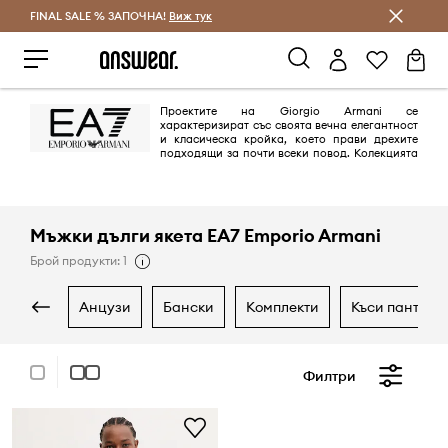
FINAL SALE % ЗАПОЧНА!
Спестявай с Answear Club
Виж тук
Проектите на Giorgio Armani се
характеризират със своята вечна елегантност
и класическа кройка, което прави дрехите
подходящи за почти всеки повод. Колекцията
EA7 е предпочитана от любителите на спорта и физическата
активност.
Мъжки дълги якета EA7 Emporio Armani
Брой продукти: 1
анцузи
бански
комплекти
къси пантало
Филтри