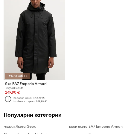
-5%* с код: FS
Яке EA7 Emporio Armani
Текуща цена:
249,90 €
Редовна цена:
403,87 €
Най-ниска цена:
259,90 €
Популярни категории
мъжки Якета Geox
къси якета EA7 Emporio Armani