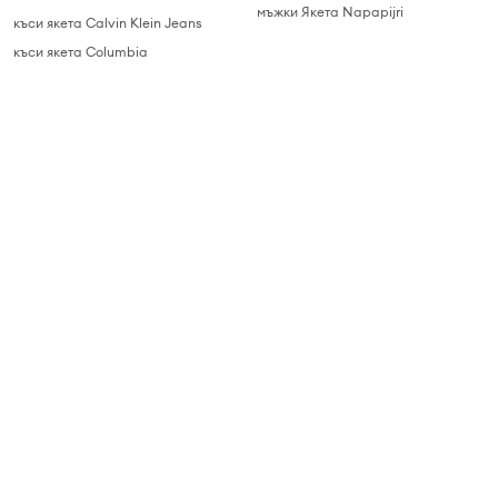
мъжки Якета Napapijri
къси якета Calvin Klein Jeans
къси якета Columbia