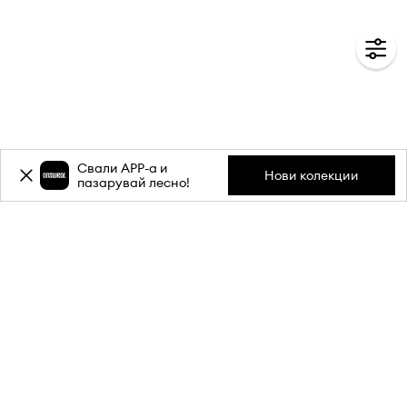
Свали APP-a и
Нови колекции
пазарувай лесно!
Абонирай се за бюлетина ни и