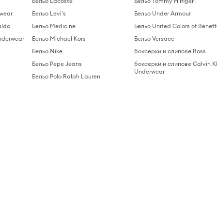
Бельо Lacoste
Бельо Tommy Hilfiger
rwear
Бельо Levi's
Бельо Under Armour
aldo
Бельо Medicine
Бельо United Colors of Benet
nderwear
Бельо Michael Kors
Бельо Versace
Бельо Nike
боксерки и слипове Boss
Бельо Pepe Jeans
боксерки и слипове Calvin Kl
Underwear
Бельо Polo Ralph Lauren