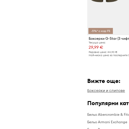
-5%* с код: FS
Боксерки G-Star (3 чиф
Текуща цена:
29,99 €
Редовна цена:
44,90 €
Най-ниска цена за последните 
Вижте още:
Боксерки и слипове
Популярни ка
Бельо Abercrombie & Fit
Бельо Armani Exchange