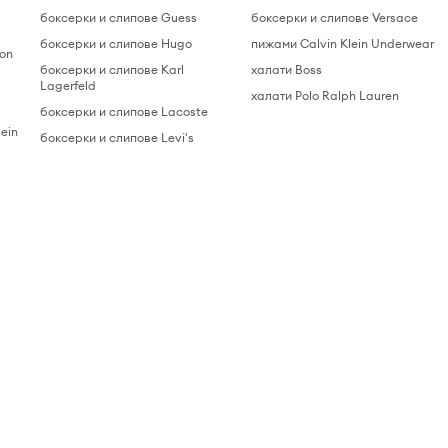
боксерки и слипове Guess
боксерки и слипове Versace
боксерки и слипове Hugo
пижами Calvin Klein Underwear
ton
боксерки и слипове Karl
халати Boss
Lagerfeld
халати Polo Ralph Lauren
боксерки и слипове Lacoste
ein
боксерки и слипове Levi's