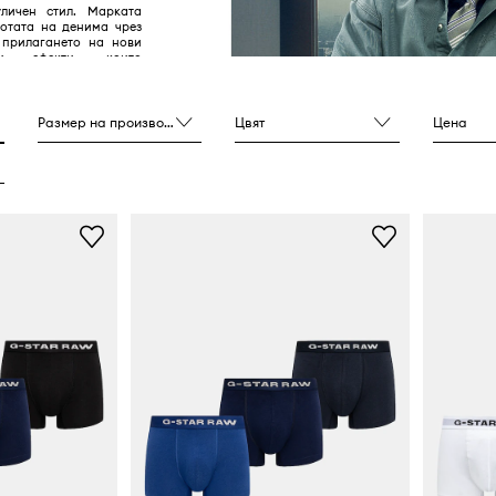
личен стил. Марката
сотата на денима чрез
 прилагането на нови
и ефекти, които
говите характеристики
Размер на производителя
Цвят
Цена