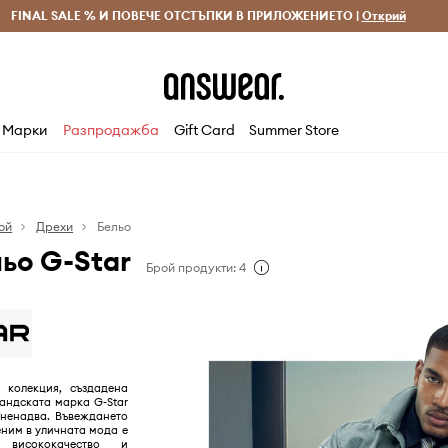
 и връщане за поръчки над 70 EUR
FINAL SALE % И ПОВЕЧЕ ОТСТЪПКИ В ПРИЛОЖЕНИЕТО |
Доставка 1-5 дни
Открий
Сп
Марки
Разпродажба
Gift Card
Summer Store
ой
Дрехи
Бельо
ьо G-Star
Брой продукти: 4
 колекция, създадена
оландската марка G-Star
зненадва. Въвеждането
еним в уличната мода е
висококачество и