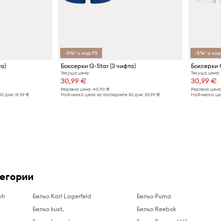
-5%* с код: FS
-5%* с код:
та)
Боксерки G-Star (3 чифта)
Боксерки G
Текуща цена:
Текуща цена:
30,99 €
30,99 €
Редовна цена:
40,90 €
Редовна цена
30 дни:
31,99 €
Най-ниска цена за последните 30 дни:
33,99 €
Най-ниска цен
тегории
ch
Бельо Karl Lagerfeld
Бельо Puma
Бельо kust.
Бельо Reebok