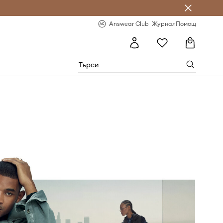
естявай с Answear Club
-20% за първа поръчка
Answear Club
Журнал
Помощ