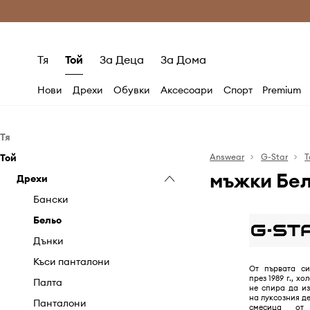
Само оригинални продукти
Безплатни доставка
Тя
Той
За Деца
За Дома
Нови
Дрехи
Обувки
Аксесоари
Спорт
Premium
Тя
Той
Дрехи
Answear
G-Star
Т
мъжки Бел
Обувки
Дрехи
Бельо
Аксесоари
Блузи и ризи
Апрески
Бански
Гащеризони
Боти
Колани
Бельо
Дънки
Класически обувки и
Раници
Дънки
мокасини
Къси панталони
Шапки и капели
Къси панталони
От първата си
Маратонки
през 1989 г., х
Палта
Палта
не спира да и
Чехли и сандали
на луксозния д
Панталони и клинове
Панталони
смесица от 