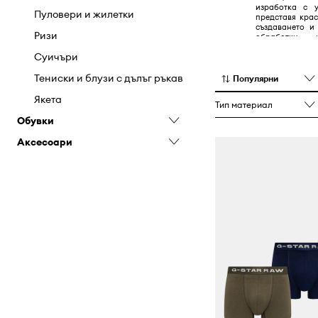
изработка с у
Поли
Пуловери и жилетки
представя кра
създаването и
Пуловери и жилетки
Ризи
обработки 
подчертават не
Рокли
Суичъри
и качества.
Сака и елеци
Тениски и блузи с дълъг ръкав
Популярни
Суичъри
Якета
Тип материал
Обувки
Топове и тениски
Аксесоари
Якета
Боти
Кецове
Колани
Маратонки
Раници
Половинки обувки и мокасини
Шапки и капели
Чехли и сандали