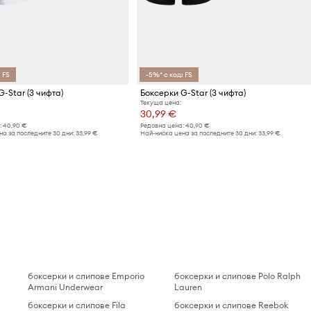
 FS
-5%* с код: FS
-Star (3 чифта)
Боксерки G-Star (3 чифта)
Текуща цена:
30,99 €
:
40,90 €
Редовна цена:
40,90 €
а за последните 30 дни:
33,99 €
Най-ниска цена за последните 30 дни:
33,99 €
боксерки и слипове Emporio
боксерки и слипове Polo Ralph
Armani Underwear
Lauren
боксерки и слипове Fila
боксерки и слипове Reebok