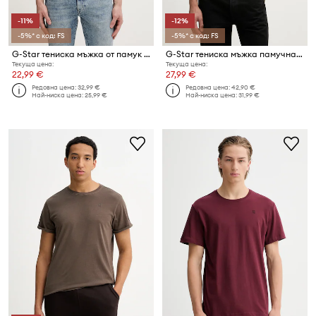
-11%
-12%
-5%* с код: FS
-5%* с код: FS
G-Star тениска мъжка от памук Lash
G-Star тениска мъжка памучна Relaxed base
Текуща цена:
Текуща цена:
22,99 €
27,99 €
Редовна цена:
32,99 €
Редовна цена:
42,90 €
Най-ниска цена:
25,99 €
Най-ниска цена:
31,99 €