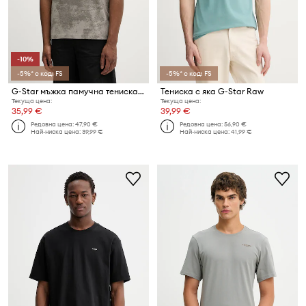
-10%
-5%* с код: FS
-5%* с код: FS
G-Star мъжка памучна тениска Aop
Тениска с яка G-Star Raw
Текуща цена:
Текуща цена:
35,99 €
39,99 €
Редовна цена:
47,90 €
Редовна цена:
56,90 €
Най-ниска цена:
39,99 €
Най-ниска цена:
41,99 €