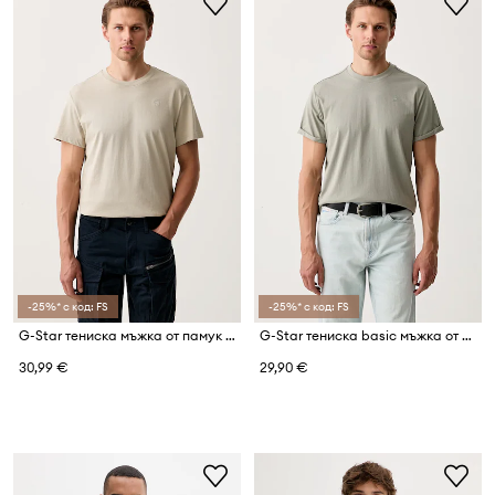
-25%* с код: FS
-25%* с код: FS
G-Star тениска мъжка от памук Base-s
G-Star тениска basic мъжка от памук Lash
30,99 €
29,90 €