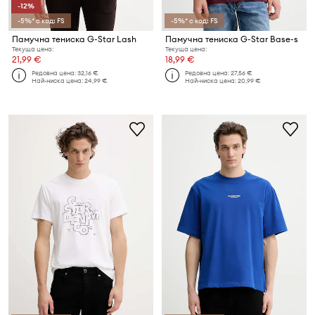
-12%
-5%* с код: FS
-5%* с код: FS
Памучна тениска G-Star Lash
Памучна тениска G-Star Base-s
Текуща цена:
Текуща цена:
21,99 €
18,99 €
Редовна цена:
32,16 €
Редовна цена:
27,56 €
Най-ниска цена:
24,99 €
Най-ниска цена:
20,99 €