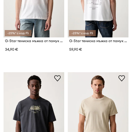
-25%* с код: FS
-25%* с код: FS
G-Star тениска мъжка от памук Box globe gr
G-Star тениска мъжка от памук Back gr relaxed
34,90 €
59,90 €