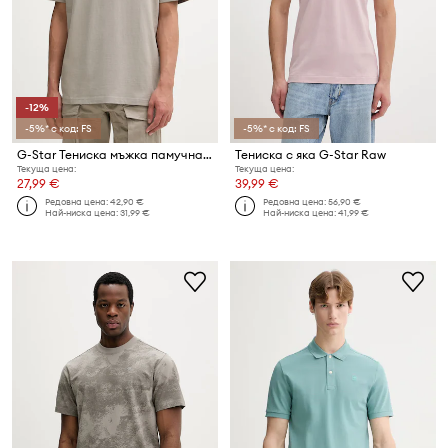
-12%
-5%* с код: FS
-5%* с код: FS
G-Star Тениска мъжка памучна Relaxed base
Тениска с яка G-Star Raw
Текуща цена:
Текуща цена:
27,99 €
39,99 €
Редовна цена:
42,90 €
Редовна цена:
56,90 €
Най-ниска цена:
31,99 €
Най-ниска цена:
41,99 €