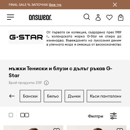
FINAL SALE % ЗАПОЧНА!
Спестявай с Answear Club
Виж тук
От първата си колекция, създадена през 1989
г., холандската марка G-Star не спира да
изненадва. Въвеждането на луксозния деним
в уличната мода е смесица от висококачество
и изработка с уличен стил. Марката представя красотата на денима
чрез създаването и прилагането на нови обработки и ефекти, които
подчертават неговите характеристики и качества.
мъжки Тениски и блузи с дълъг ръкав G-
Star
Брой продукти: 239
бански
бельо
дънки
къси панталони
Филтри