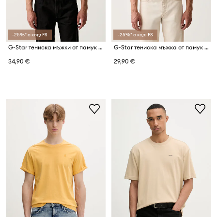
-25%* с код: FS
-25%* с код: FS
G-Star тениска мъжки от памук True regular
G-Star тениска мъжка от памук Base-s
34,90 €
29,90 €