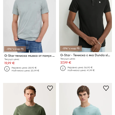
-5%* с код: FS
-5%* с код: FS
G-Star - Тениска с яка Dunda slim
G-Star тениска мъжка от памук Base-s
Текуща цена:
Текуща цена:
37,99 €
19,99 €
Редовна цена:
56,90 €
Редовна цена:
28,90 €
Най-ниска цена:
41,99 €
Най-ниска цена:
20,99 €