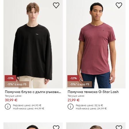
-11%
-12%
-5%* с код: FS
-5%* с код: FS
Памучна блуза с дълги ръкави G-Star Heavy jersey oversized
Памучна тениска G-Star Lash
Текуща цена:
Текуща цена:
39,99 €
21,99 €
Редовна цена:
64,90 €
Редовна цена:
32,16 €
Най-ниска цена:
44,99 €
Най-ниска цена:
24,99 €