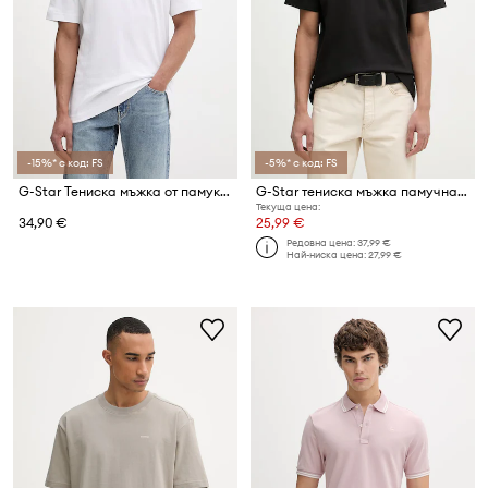
-15%* с код: FS
-5%* с код: FS
G-Star Тениска мъжка от памук True regular
G-Star тениска мъжка памучна Script gr
Текуща цена:
34,90 €
25,99 €
Редовна цена:
37,99 €
Най-ниска цена:
27,99 €