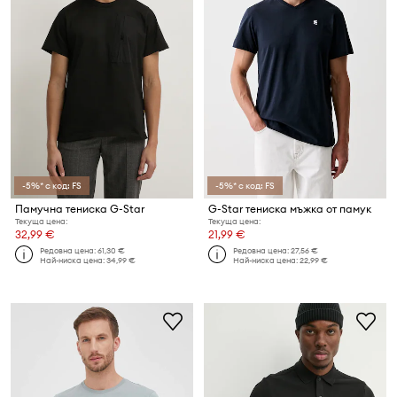
-5%* с код: FS
-5%* с код: FS
Памучна тениска G-Star
G-Star тениска мъжка от памук
Текуща цена:
Текуща цена:
32,99 €
21,99 €
Редовна цена:
61,30 €
Редовна цена:
27,56 €
Най-ниска цена:
34,99 €
Най-ниска цена:
22,99 €