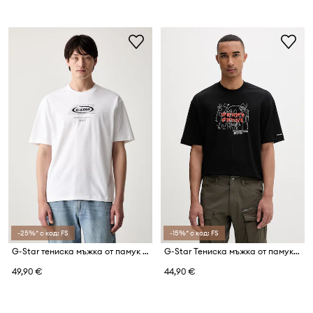
-25%* с код: FS
-15%* с код: FS
G-Star тениска мъжка от памук Hyper gr relaxed
G-Star Тениска мъжка от памук Coord gr relaxed
49,90 €
44,90 €