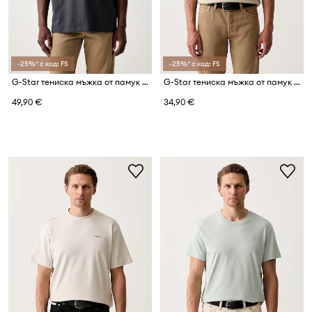
-25%* с код: FS
-25%* с код: FS
G-Star тениска мъжка от памук Hyper gr relaxed
G-Star тениска мъжка от памук Lash
49,90 €
34,90 €