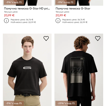
-5%* с код: FS
-5%* с код: FS
Памучна тениска G-Star HD print
Памучна тениска G-Star
Текуща цена:
Текуща цена:
20,99 €
20,99 €
Редовна цена:
36,76 €
Редовна цена:
36,76 €
Най-ниска цена:
22,99 €
Най-ниска цена:
22,99 €
-5%* с код: FS
-25%* с код: FS