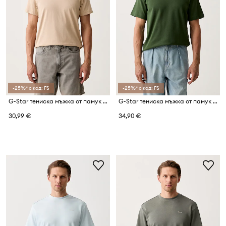
-25%* с код: FS
-25%* с код: FS
G-Star тениска мъжка от памук Base-s
G-Star тениска мъжка от памук True regular
30,99 €
34,90 €