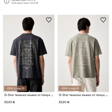
Редовна цена:
42,99 €
Най-ниска цена:
42,99 €
-25%* с код: FS
-25%* с код: FS
G-Star тениска мъжка от памук Back gr relaxed
G-Star тениска мъжка от памук Back gr relaxed
59,90 €
59,90 €