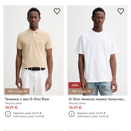
-16%
-5%* с код: FS
-5%* с код: FS
Тениска с яка G-Star Raw
G-Star тениска мъжка памучна Relaxed base
Текуща цена:
Текуща цена:
39,99 €
35,99 €
Редовна цена:
56,90 €
Редовна цена:
42,90 €
Най-ниска цена:
41,99 €
Най-ниска цена:
42,90 €