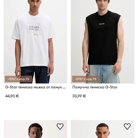
-15%* с код: FS
-15%* с код: FS
G-Star тениска мъжка от памук Coord gr relaxed
Памучна тениска G-Star
44,90 €
33,99 €