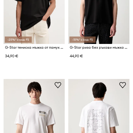
-25%* с код: FS
-15%* с код: FS
G-Star тениска мъжка от памук True regular
G-Star риза без ръкави мъжка от памук Loose gr
34,90 €
44,90 €