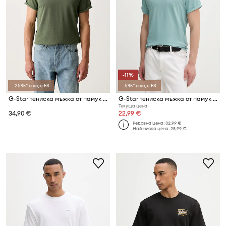
-11%
-25%* с код: FS
-5%* с код: FS
G-Star тениска мъжка от памук Lash
G-Star тениска мъжка от памук Lash
Текуща цена:
34,90 €
22,99 €
Редовна цена:
32,99 €
Най-ниска цена:
25,99 €