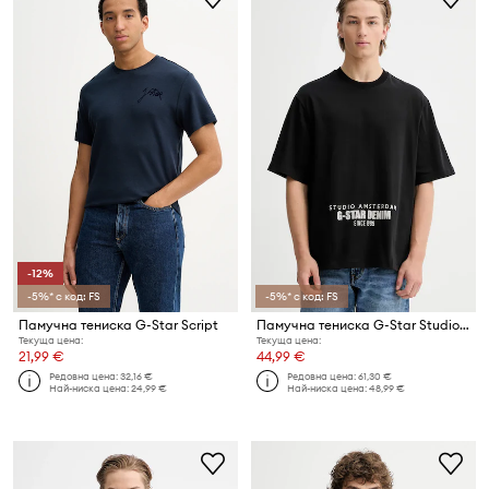
-12%
-5%* с код: FS
-5%* с код: FS
Памучна тениска G-Star Script
Памучна тениска G-Star Studio ams boxy
Текуща цена:
Текуща цена:
21,99 €
44,99 €
Редовна цена:
32,16 €
Редовна цена:
61,30 €
Най-ниска цена:
24,99 €
Най-ниска цена:
48,99 €