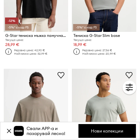
-12%
-5%* с код: FS
-5%* с код: FS
G-Star тениска мъжка памучна Relaxed base
Тениска G-Star Slim base
Текуща цена:
Текуща цена:
28,99 €
18,99 €
Редовна цена:
42,90 €
Редовна цена:
27,56 €
Най-ниска цена:
32,99 €
Най-ниска цена:
20,99 €
Свали APP-a и
Нови колекции
пазарувай лесно!