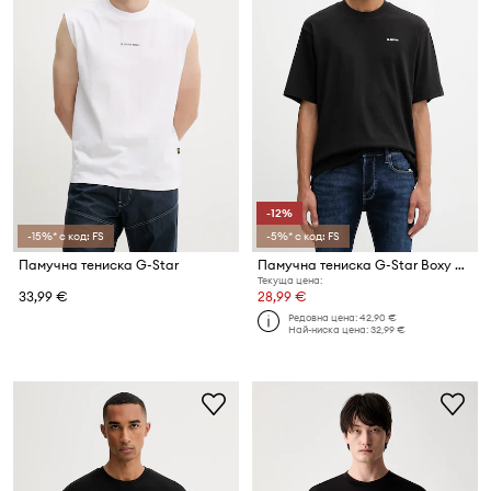
-12%
-15%* с код: FS
-5%* с код: FS
Памучна тениска G-Star
Памучна тениска G-Star Boxy base
Текуща цена:
33,99 €
28,99 €
Редовна цена:
42,90 €
Най-ниска цена:
32,99 €