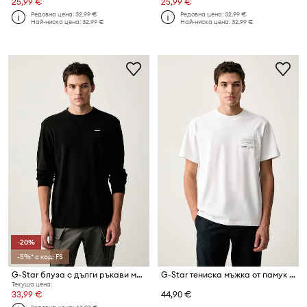
25,99 €
25,99 €
Редовна цена:
32,99 €
Редовна цена:
32,99 €
Най-ниска цена:
32,99 €
Най-ниска цена:
32,99 €
-20%
-5%* с код: FS
G-Star блуза с дълги ръкави мъжка от памук True regular r t
G-Star тениска мъжка от памук Applique gr
Текуща цена:
33,99 €
44,90 €