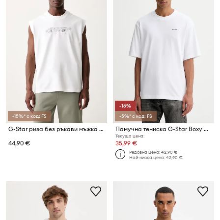
-16%
-15%* с код: FS
-5%* с код: FS
G-Star риза без ръкави мъжка от памук Loose gr
Памучна тениска G-Star Boxy base
Текуща цена:
44,90 €
35,99 €
Редовна цена:
42,90 €
Най-ниска цена:
42,90 €