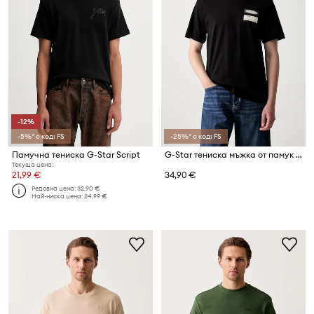
-12%
-5%* с код: FS
-25%* с код: FS
Памучна тениска G-Star Script
G-Star тениска мъжка от памук Box globe gr
Текуща цена:
21,99 €
34,90 €
Редовна цена:
32,90 €
Най-ниска цена:
24,99 €