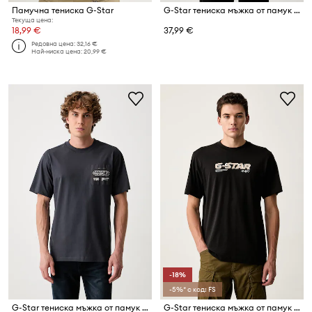
Памучна тениска G-Star
G-Star тениска мъжка от памук Back gr relaxed r t
Текуща цена:
18,99 €
37,99 €
Редовна цена:
32,16 €
Най-ниска цена:
20,99 €
-18%
-5%* с код: FS
G-Star тениска мъжка от памук Applique gr
G-Star тениска мъжка от памук Front prt logo r t