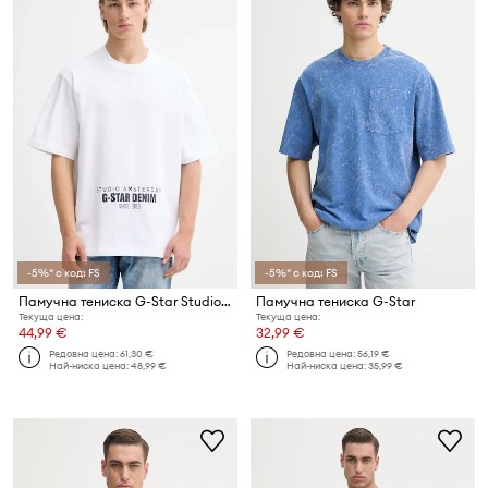
-5%* с код: FS
-5%* с код: FS
Памучна тениска G-Star Studio ams boxy
Памучна тениска G-Star
Текуща цена:
Текуща цена:
44,99 €
32,99 €
Редовна цена:
61,30 €
Редовна цена:
56,19 €
Най-ниска цена:
48,99 €
Най-ниска цена:
35,99 €