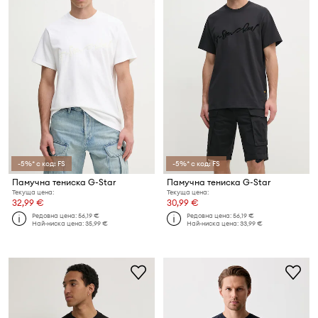
-5%* с код: FS
-5%* с код: FS
Памучна тениска G-Star
Памучна тениска G-Star
Текуща цена:
Текуща цена:
32,99 €
30,99 €
Редовна цена:
56,19 €
Редовна цена:
56,19 €
Най-ниска цена:
35,99 €
Най-ниска цена:
33,99 €