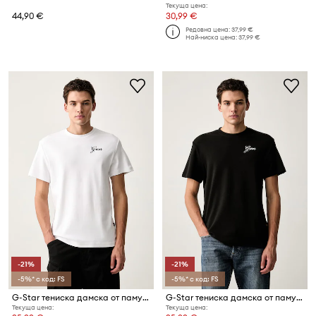
Текуща цена:
44,90 €
30,99 €
Редовна цена:
37,99 €
Най-ниска цена:
37,99 €
-21%
-21%
-5%* с код: FS
-5%* с код: FS
G-Star тениска дамска от памук Script r t
G-Star тениска дамска от памук Script r t
Текуща цена:
Текуща цена: