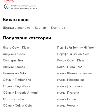
17,99 €
Редовна цена:
40,90 €
Най-ниска цена:
20,99 €
Вижте още:
Шапки с козирка
Шапки
Комплекти
Популярни категории
Якета Calvin Klein
Портфейл Tommy Hilfiger
Анцузи Adidas
Портфейл Calvin Klein
Суичъри Nike
Колан Calvin Klein
Анцузи Reebok
Колан Hugo Boss
Панталони Nike
мъжки Шапки с козирка
Обувки Timberland
мъжки Маратонки
Обувки Hugo Boss
мъжки Джапанки
Обувки Emporio Armani
мъжки Пижами
Маратонки Puma
мъжки Елеци
Обувки Calvin Klein
мъжки Чорапи