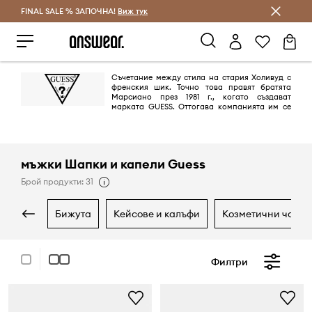
FINAL SALE % ЗАПОЧНА!
Спестявай с Answear Club
Виж тук
Съчетание между стила на стария Холивуд с
френския шик. Точно това правят братята
Марсиано през 1981 г., когато създават
марката GUESS. Оттогава компанията им се
превръща от пионер в областта на дънковите облекла в глобална
марка в лайфстайл сегмента благодарение на незабравими и секси
кампании.
мъжки Шапки и капели Guess
Брой продукти: 31
бижута
кейсове и калъфи
козметични чанти
Филтри