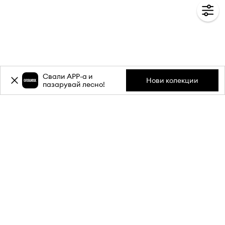
Свали APP-a и
Нови колекции
пазарувай лесно!
Абонирай се за бюлетина ни и
вземи
-20%
отстъпка** за