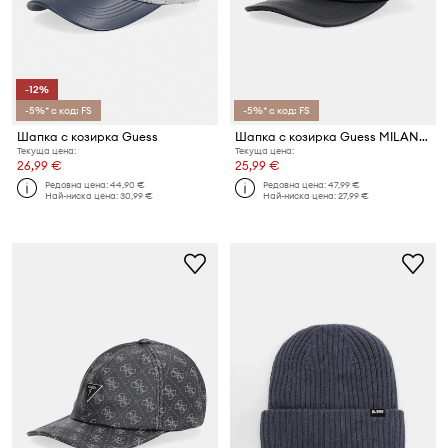
-12%
-5%* с код: FS
-5%* с код: FS
Шапка с козирка Guess
Шапка с козирка Guess MILANO
Текуща цена:
Текуща цена:
26,99 €
25,99 €
Редовна цена:
44,90 €
Редовна цена:
47,99 €
Най-ниска цена:
30,99 €
Най-ниска цена:
27,99 €