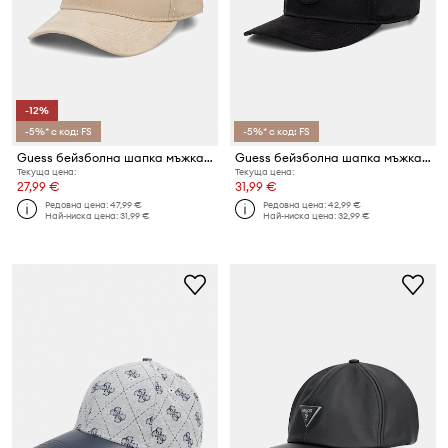
-12%
-5%* с код: FS
-5%* с код: FS
Guess бейзболна шапка мъжка от памук
Guess бейзболна шапка мъжка от памук
Текуща цена:
Текуща цена:
27,99 €
31,99 €
Редовна цена:
47,99 €
Редовна цена:
42,99 €
Най-ниска цена:
31,99 €
Най-ниска цена:
32,99 €