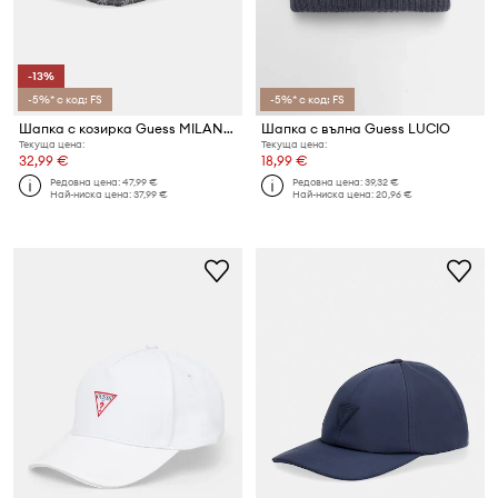
-13%
-5%* с код: FS
-5%* с код: FS
Шапка с козирка Guess MILANO
Шапка с вълна Guess LUCIO
Текуща цена:
Текуща цена:
32,99 €
18,99 €
Редовна цена:
47,99 €
Редовна цена:
39,32 €
Най-ниска цена:
37,99 €
Най-ниска цена:
20,96 €