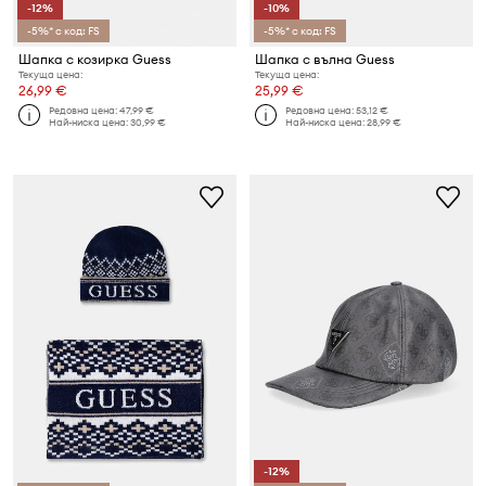
-12%
-10%
-5%* с код: FS
-5%* с код: FS
Шапка с козирка Guess
Шапка с вълна Guess
Текуща цена:
Текуща цена:
26,99 €
25,99 €
Редовна цена:
47,99 €
Редовна цена:
53,12 €
Най-ниска цена:
30,99 €
Най-ниска цена:
28,99 €
-12%