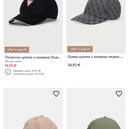
-15%* с код: FS
-5%* с код: FS
Guess шапка с козирка мъжка MILANO
Памучна шапка с козирка Guess
Текуща цена:
34,90 €
18,99 €
Редовна цена:
32,99 €
Най-ниска цена:
20,99 €