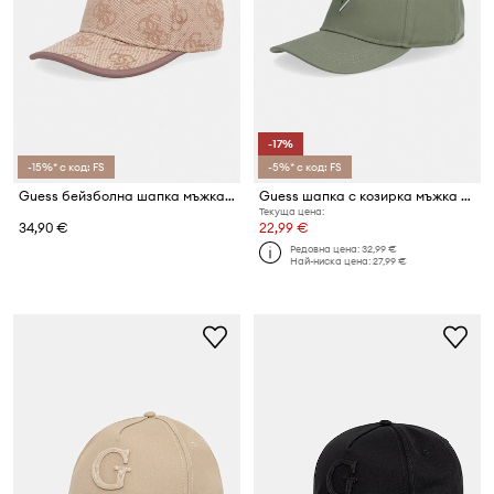
-17%
-15%* с код: FS
-5%* с код: FS
Guess бейзболна шапка мъжка BOSTON
Guess шапка с козирка мъжка от памук LONDON
Текуща цена:
34,90 €
22,99 €
Редовна цена:
32,99 €
Най-ниска цена:
27,99 €