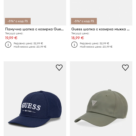
-5%* с код: FS
-5%* с код: FS
Памучна шапка с козирка Guess
Guess шапка с козирка мъжка BERLIN
Текуща цена:
Текуща цена:
19,99 €
18,99 €
Редовна цена:
32,99 €
Редовна цена:
32,99 €
Най-ниска цена:
20,99 €
Най-ниска цена:
20,99 €