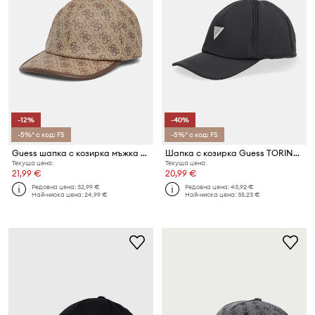
-12%
-40%
-5%* с код: FS
-5%* с код: FS
Guess шапка с козирка мъжка MILANO
Шапка с козирка Guess TORINO
Текуща цена:
Текуща цена:
21,99 €
20,99 €
Редовна цена:
32,99 €
Редовна цена:
43,92 €
Най-ниска цена:
24,99 €
Най-ниска цена:
35,23 €