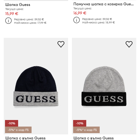
Памучна шапка с козирка Guess
Шапка Guess
Текуща цена:
Текуща цена:
16,99 €
15,99 €
Редовна цена:
39,32 €
Редовна цена:
39,32 €
Най-ниска цена:
18,99 €
Най-ниска цена:
17,99 €
-10%
-10%
-5%* с код: FS
-5%* с код: FS
Шапка с вълна Guess
Шапка с вълна Guess