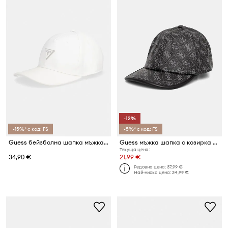
-12%
-15%* с код: FS
-5%* с код: FS
Guess бейзболна шапка мъжка от памук MILANO
Guess мъжка шапка с козирка MILANO
Текуща цена:
34,90 €
21,99 €
Редовна цена:
37,99 €
Най-ниска цена:
24,99 €