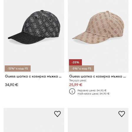
-25%
-15%* с код: FS
-5%* с код: FS
Guess шапка с козирка мъжка от деним BERLIN
Guess шапка с козирка мъжка MILANO
Текуща цена:
34,90 €
25,99 €
Редовна цена:
34,90 €
Най-ниска цена:
34,90 €