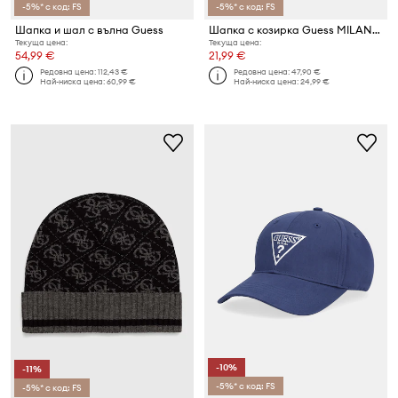
-5%* с код: FS
-5%* с код: FS
Шапка и шал с вълна Guess
Шапка с козирка Guess MILANO
Текуща цена:
Текуща цена:
54,99 €
21,99 €
Редовна цена:
112,43 €
Редовна цена:
47,90 €
Най-ниска цена:
60,99 €
Най-ниска цена:
24,99 €
-10%
-11%
-5%* с код: FS
-5%* с код: FS