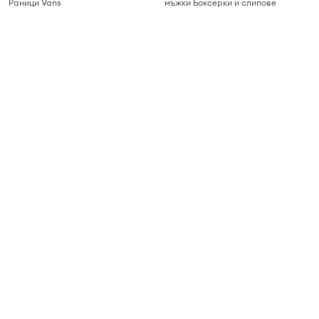
Раници Vans
мъжки Боксерки и слипове