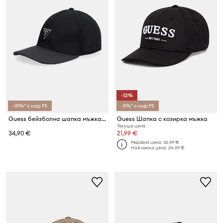
-12%
-15%* с код: FS
-5%* с код: FS
Guess бейзболна шапка мъжка от памук MILANO
Guess Шапка с козирка мъжка
Текуща цена:
34,90 €
21,99 €
Редовна цена:
32,99 €
Най-ниска цена:
24,99 €