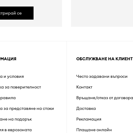
стрирай се
РМАЦИЯ
ОБСЛУЖВАНЕ НА КЛИЕНТ
а и условия
Често задавани въпроси
ка за поверителност
Контакт
правила
Връщане/отказ от договор
а за представяне на стоки
Доставка
ане на подарък
Рекламация
ия в еврозоната
Плащане онлайн