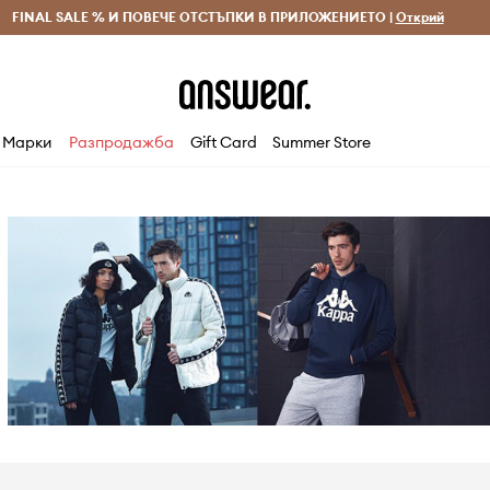
 и връщане за поръчки над 70 EUR
FINAL SALE % И ПОВЕЧЕ ОТСТЪПКИ В ПРИЛОЖЕНИЕТО |
Доставка 1-5 дни
Открий
Сп
Марки
Разпродажба
Gift Card
Summer Store