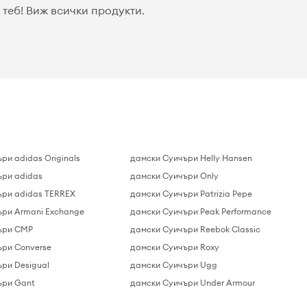
теб! Виж всички продукти.
ри adidas Originals
дамски Суичъри Helly Hansen
ъри adidas
дамски Суичъри Only
ъри adidas TERREX
дамски Суичъри Patrizia Pepe
ъри Armani Exchange
дамски Суичъри Peak Performance
ъри CMP
дамски Суичъри Reebok Classic
ъри Converse
дамски Суичъри Roxy
ри Desigual
дамски Суичъри Ugg
ъри Gant
дамски Суичъри Under Armour