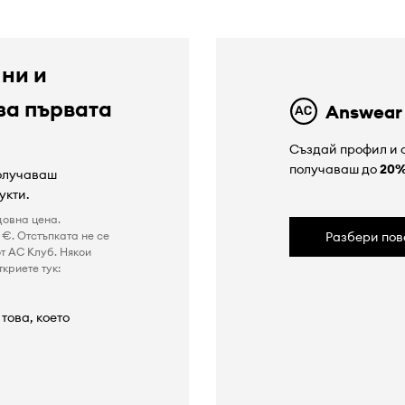
 ни и
за първата
Answear
Създай профил и с
получаваш до
20
получаваш
укти.
довна цена.
€. Отстъпката не се
Разбери пов
т AC Клуб. Някои
криете тук:
това, което
а