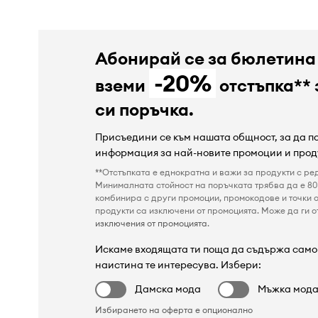
Абонирай се за бюлетина
-20%
вземи
отстъпка** 
си поръчка.
Присъедини се към нашата общност, за да 
информация за най-новите промоции и прод
**Отстъпката е еднократна и важи за продукти с ре
Минималната стойност на поръчката трябва да е 80 
комбинира с други промоции, промокодове и точки о
продукти са изключени от промоцията. Може да ги от
изключения от промоцията
.
Искаме входящата ти поща да съдържа само 
наистина те интересува. Избери:
Дамска мода
Мъжка мод
Избирането на оферта е опционално