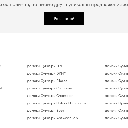
е са налични, но имаме други уникални предложения за 
Разгледай
e
дамски Суичъри Fila
дамски Суичъ
дамски Суичъри DKNY
дамски Суич
дамски Суичъри Ellesse
дамски Суич
ld
дамски Суичъри Columbia
дамски Суич
дамски Суичъри Champion
дамски Суич
дамски Суичъри Calvin Klein Jeans
дамски Суич
дамски Суичъри Boss
дамски Суичъ
дамски Суичъри Answear Lab
дамски Суич