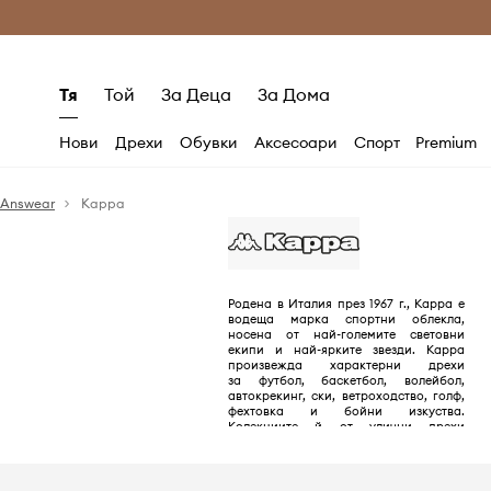
Само оригинални продукти
Безплатни доставка
Тя
Той
За Деца
За Дома
Нови
Дрехи
Обувки
Аксесоари
Спорт
Premium
Answear
Kappa
Родена в Италия през 1967 г., Kappa е
водеща марка спортни облекла,
носена от най-големите световни
екипи и най-ярките звезди. Kappa
произвежда характерни дрехи
за футбол, баскетбол, волейбол,
автокрекинг, ски, ветроходство, голф,
фехтовка и бойни изкуства.
Колекциите й от улични дрехи
отразяват северните й италиански
корени.