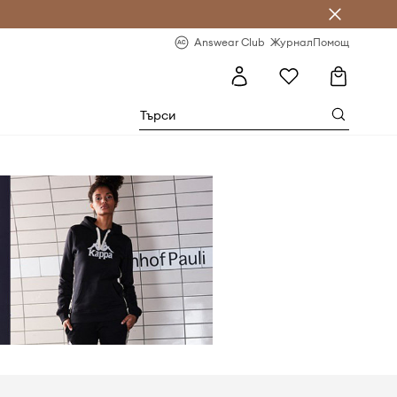
естявай с Answear Club
-20% за първа поръчка
Answear Club
Журнал
Помощ