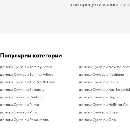
Тези продукти временно н
Популярни категории
дамски Суичъри Tommy Jeans
дамски Суичъри New Balanc
дамски Суичъри Tommy Hilfiger
дамски Суичъри Medicine
дамски Суичъри The North Face
дамски Суичъри Levi's
дамски Суичъри Superdry
дамски Суичъри Karl Lagerfe
дамски Суичъри Reebok
дамски Суичъри Hugo
дамски Суичъри Puma
дамски Суичъри Hollister Co.
дамски Суичъри Pinko
дамски Суичъри Guess
дамски Суичъри Pepe Jeans
дамски Суичъри Gap