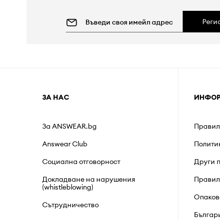
Реги
ЗА НАС
ИНФО
За ANSWEAR.bg
Правил
Answear Club
Полити
Социална отговорност
Други 
Докладване на нарушения
Правил
(whistleblowing)
Опаков
Сътрудничество
Българ