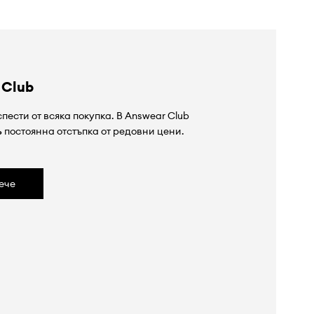
 Club
пести от всяка покупка. В Answear Club
%
постоянна отстъпка от редовни цени.
ече