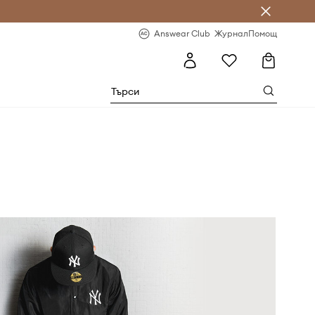
естявай с Answear Club
-20% за първа поръчка
Answear Club
Журнал
Помощ