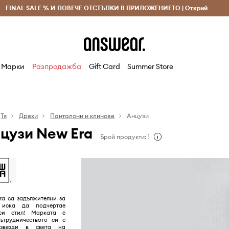
 и връщане за поръчки над 70 EUR
FINAL SALE % И ПОВЕЧЕ ОТСТЪПКИ В ПРИЛОЖЕНИЕТО |
Доставка 1-5 дни
Открий
Сп
Марки
Разпродажба
Gift Card
Summer Store
Тя
Дрехи
Панталони и клинове
Анцузи
цузи New Era
Брой продукти: 1
ra са задължителни за
 иска да подчертае
си стил! Марката е
сътрудничеството си с
 звезди в света на