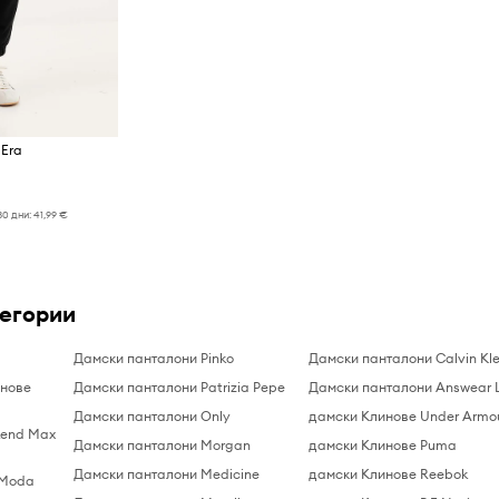
 Era
30 дни:
41,99 €
тегории
Дамски панталони Pinko
Дамски панталони Calvin Kle
инове
Дамски панталони Patrizia Pepe
Дамски панталони Answear 
Дамски панталони Only
дамски Клинове Under Armo
kend Max
Дамски панталони Morgan
дамски Клинове Puma
Дамски панталони Medicine
дамски Клинове Reebok
 Moda