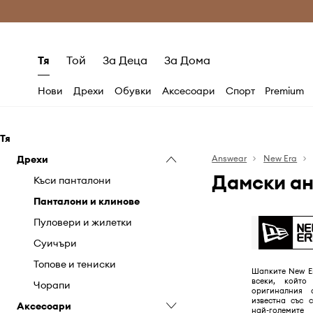
Само оригинални продукти
Безплатни доставка
Тя
Той
За Деца
За Дома
Нови
Дрехи
Обувки
Аксесоари
Спорт
Premium
Тя
Дрехи
Answear
New Era
Дамски ан
Къси панталони
Панталони и клинове
Пуловери и жилетки
Суичъри
Топове и тениски
Шапките New E
всеки, който
Чорапи
оригиналния 
известна със 
Аксесоари
най-големите