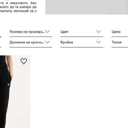
ата и изкуството. Ако
която да те накара да
тълпата, запознай се с
Размер на производителя
Цвят
Цена
Дължина на крачолите
Кройка
Талия