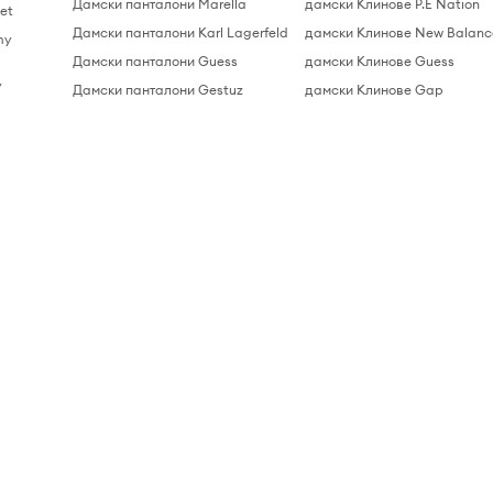
Дамски панталони Marella
дамски Клинове P.E Nation
et
Дамски панталони Karl Lagerfeld
дамски Клинове New Balanc
my
Дамски панталони Guess
дамски Клинове Guess
y
Дамски панталони Gestuz
дамски Клинове Gap