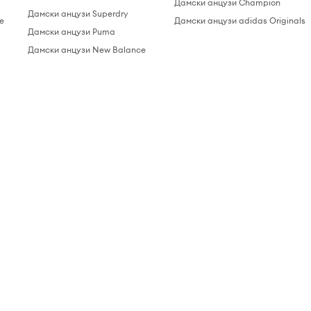
Дамски анцузи Champion
Дамски анцузи Superdry
e
Дамски анцузи adidas Originals
Дамски анцузи Puma
Дамски анцузи New Balance