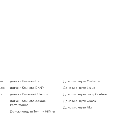
in
дамски Клинове Fila
Дамски анцузи Medicine
Lab
дамски Клинове DKNY
Дамски анцузи Liu Jo
ur
дамски Клинове Columbia
Дамски анцузи Juicy Couture
дамски Клинове adidas
Дамски анцузи Guess
Performance
Дамски анцузи Fila
Дамски анцузи Tommy Hilfiger