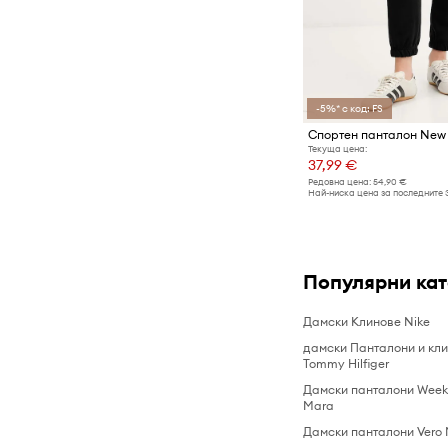
-5%* с код: FS
Спортен панталон New
Текуща цена:
37,99 €
Редовна цена:
54,90 €
Най-ниска цена за последните 
Популярни ка
Дамски Клинове Nike
дамски Панталони и кл
Tommy Hilfiger
Дамски панталони Wee
Mara
Дамски панталони Vero