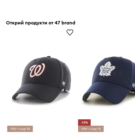
Открий продукти от 47 brand
-13%
-5%* с код: FS
-5%* с код: FS