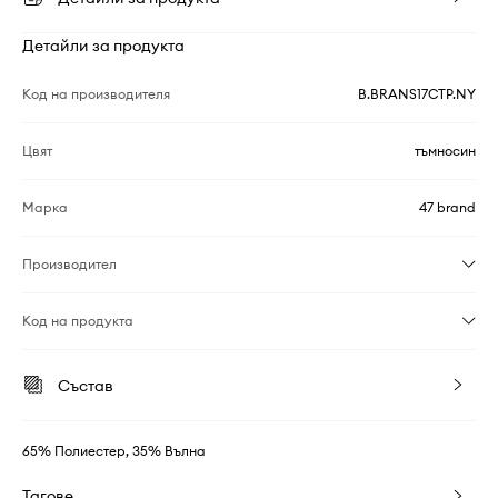
Детайли за продукта
Код на производителя
B.BRANS17CTP.NY
Цвят
тъмносин
Марка
47 brand
Производител
Код на продукта
Състав
65% Полиестер, 35% Вълна
Тагове