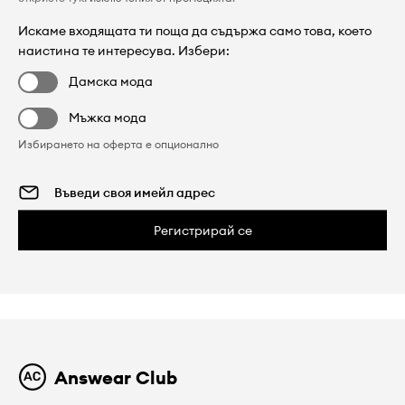
Искаме входящата ти поща да съдържа само това, което
наистина те интересува. Избери:
Дамска мода
Мъжка мода
Избирането на оферта е опционално
Регистрирай се
Answear Club