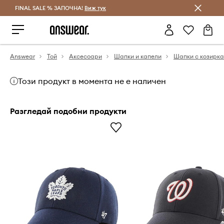
FINAL SALE % ЗАПОЧНА!
Спестявай с Answear Club
Виж тук
Answear
Той
Аксесоари
Шапки и капели
Шапки с козирка
Този продукт в момента не е наличен
Разгледай подобни продукти