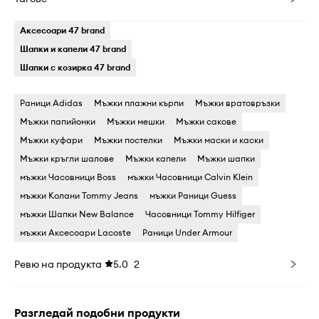
Аксесоари 47 brand
Шапки и капели 47 brand
Шапки с козирка 47 brand
Раници Adidas
Мъжки плажни кърпи
Мъжки вратовръзки
Мъжки папийонки
Мъжки мешки
Мъжки сакове
Мъжки куфари
Мъжки постелки
Мъжки маски и каски
Мъжки кръгли шалове
Мъжки капели
Мъжки шапки
мъжки Часовници Boss
мъжки Часовници Calvin Klein
мъжки Колани Tommy Jeans
мъжки Раници Guess
мъжки Шапки New Balance
Часовници Tommy Hilfiger
мъжки Аксесоари Lacoste
Раници Under Armour
Ревю на продукта
5.0
2
Разгледай подобни продукти