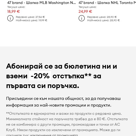
47 brand - Шапка MLB Washington Nationals
Текуща цена:
Текуща цена:
18,99 €
24,99 €
Редовна цена:
27,56 €
Редовна цена:
28,90 €
Най-ниска цена:
19,99 €
Най-ниска цена:
28,90 €
Абонирай се за бюлетина ни и
вземи
-20%
отстъпка** за
първата си поръчка.
Присъедини се към нашата общност, за да получаваш
информация за най-новите промоции и продукти.
**Отстъпката е еднократна и важи за продукти с редовна цена.
Минималната стойност на поръчката трябва да е 80 €. Отстъпката
не се комбинира с други промоции, промокодове и точки от AC
Клуб. Някои продукти са изключени от промоцията. Може да ги
откриете тук:
изключения от промоцията
.