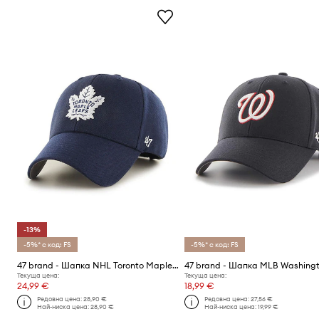
-13%
-5%* с код: FS
-5%* с код: FS
47 brand - Шапка NHL Toronto Maple Leafs
Текуща цена:
Текуща цена:
24,99 €
18,99 €
Редовна цена:
28,90 €
Редовна цена:
27,56 €
Най-ниска цена:
28,90 €
Най-ниска цена:
19,99 €