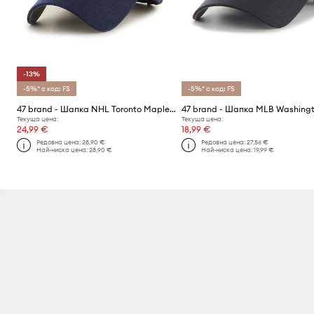
-13%
-5%* с код: FS
-5%* с код: FS
47 brand - Шапка NHL Toronto Maple Leafs
Текуща цена:
Текуща цена:
24,99 €
18,99 €
Редовна цена:
28,90 €
Редовна цена:
27,56 €
Най-ниска цена:
28,90 €
Най-ниска цена:
19,99 €