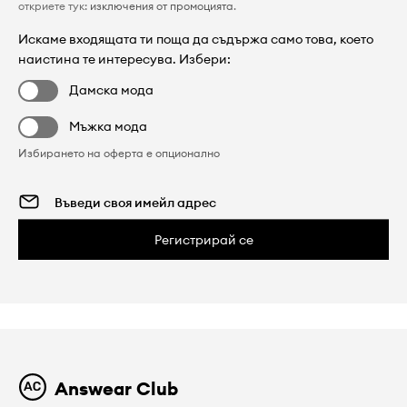
откриете тук:
изключения от промоцията
.
Искаме входящата ти поща да съдържа само това, което
наистина те интересува. Избери:
Дамска мода
Мъжка мода
Избирането на оферта е опционално
Регистрирай се
Answear Club