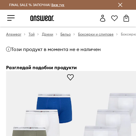
FINAL SALE % ЗАПОЧНА!
Спестявай с Answear Club
Виж тук
Answear
Той
Дрехи
Бельо
Боксерки и слипове
Боксерки
Този продукт в момента не е наличен
Разгледай подобни продукти