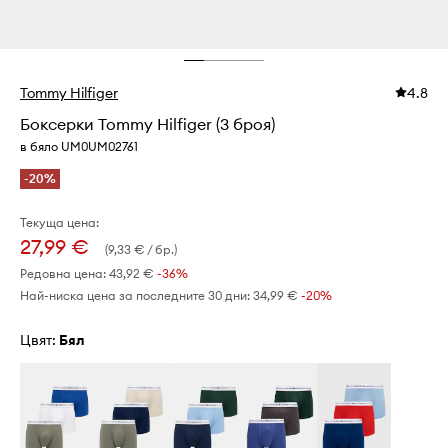
Tommy Hilfiger
4.8
Боксерки Tommy Hilfiger (3 броя)
в бяло UM0UM02761
-20%
Текуща цена:
27,99 €
(9,33 € / бр.)
Редовна цена:
43,92 €
-36%
Най-ниска цена за последните 30 дни:
34,99 €
 -20%
Цвят:
бял