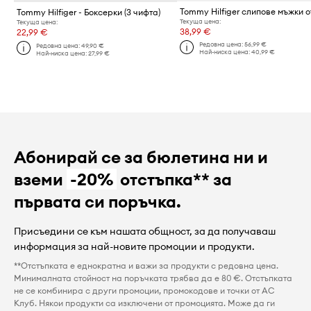
Tommy Hilfiger - Боксерки (3 чифта)
Текуща цена:
Текуща цена:
38,99 €
22,99 €
Редовна цена:
56,99 €
Редовна цена:
49,90 €
Най-ниска цена:
40,99 €
Най-ниска цена:
27,99 €
Абонирай се за бюлетина ни и
вземи
-20%
отстъпка** за
първата си поръчка.
Присъедини се към нашата общност, за да получаваш
информация за най-новите промоции и продукти.
**Отстъпката е еднократна и важи за продукти с редовна цена.
Минималната стойност на поръчката трябва да е 80 €. Отстъпката
не се комбинира с други промоции, промокодове и точки от AC
Клуб. Някои продукти са изключени от промоцията. Може да ги