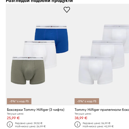
Разгледай подобни продукти
-5%* с код: FS
-5%* с код: FS
Боксерки Tommy Hilfiger (3 чифта)
Текуща цена:
Текуща цена:
25,99 €
38,99 €
Редовна цена:
39,32 €
Редовна цена:
56,99 €
Най-ниска цена:
26,99 €
Най-ниска цена:
42,99 €