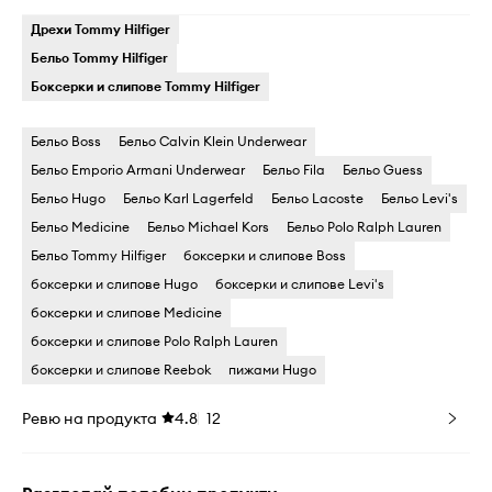
Дрехи Tommy Hilfiger
Бельо Tommy Hilfiger
Боксерки и слипове Tommy Hilfiger
Бельо Boss
Бельо Calvin Klein Underwear
Бельо Emporio Armani Underwear
Бельо Fila
Бельо Guess
Бельо Hugo
Бельо Karl Lagerfeld
Бельо Lacoste
Бельо Levi's
Бельо Medicine
Бельо Michael Kors
Бельо Polo Ralph Lauren
Бельо Tommy Hilfiger
боксерки и слипове Boss
боксерки и слипове Hugo
боксерки и слипове Levi's
боксерки и слипове Medicine
боксерки и слипове Polo Ralph Lauren
боксерки и слипове Reebok
пижами Hugo
Ревю на продукта
4.8
12