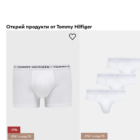
Открий продукти от Tommy Hilfiger
-17%
-5%* с код: FS
-5%* с код: FS