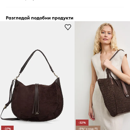
Разгледай подобни продукти
-32%
-37%
-5%* с код: FS