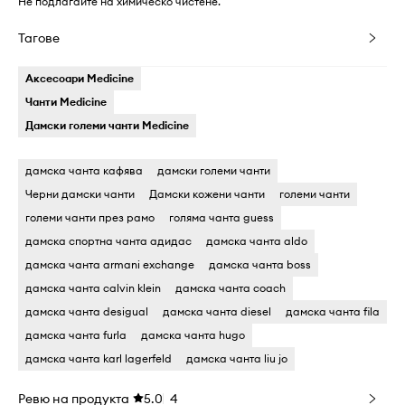
Не подлагайте на химическо чистене.
Тагове
Аксесоари Medicine
Чанти Medicine
Дамски големи чанти Medicine
дамска чанта кафява
дамски големи чанти
Черни дамски чанти
Дамски кожени чанти
големи чанти
големи чанти през рамо
голяма чанта guess
дамска спортна чанта адидас
дамска чанта aldo
дамска чанта armani exchange
дамска чанта boss
дамска чанта calvin klein
дамска чанта coach
дамска чанта desigual
дамска чанта diesel
дамска чанта fila
дамска чанта furla
дамска чанта hugo
дамска чанта karl lagerfeld
дамска чанта liu jo
Ревю на продукта
5.0
4