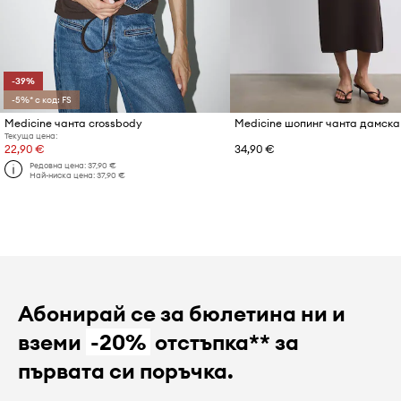
-39%
-5%* с код: FS
Medicine чанта crossbody
Medicine шопинг чанта дамска
Текуща цена:
22,90 €
34,90 €
Редовна цена:
37,90 €
Най-ниска цена:
37,90 €
Абонирай се за бюлетина ни и
вземи
-20%
отстъпка** за
първата си поръчка.