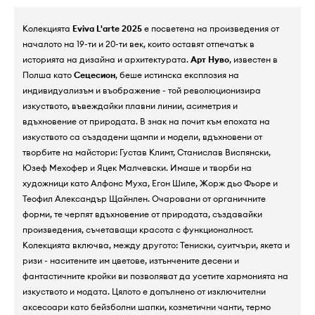
Колекцията
Eviva L'arte 2025
е посветена на произведения от
началото на 19-ти и 20-ти век, които оставят отпечатък в
историята на дизайна и архитектурата.
Арт Нуво
, известен в
Полша като
Сецесион
, беше истинска експлозия на
индивидуализъм и въображение - той революционизира
изкуството, въвеждайки плавни линии, асиметрия и
вдъхновение от природата. В знак на почит към епохата на
изкуството са създадени щампи и модели, вдъхновени от
творбите на майстори: Густав Климт, Станислав Виспянски,
Юзеф Мехофер и Яцек Малчевски. Имаше и творби на
художници като Алфонс Муха, Егон Шиле, Жорж дьо Фьоре и
Теофил Александър Щайнлен. Очаровани от органичните
форми, те черпят вдъхновение от природата, създавайки
произведения, съчетаващи красота с функционалност.
Колекцията включва, между другото: Тениски, суитчъри, якета и
ризи - наситените им цветове, изтънчените десени и
фантастичните кройки ви позволяват да усетите хармонията на
изкуството и модата. Цялото е допълнено от изключителни
аксесоари като бейзболни шапки, козметични чанти, термо