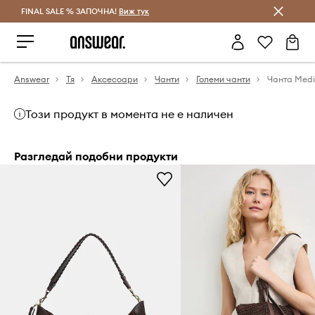
FINAL SALE % ЗАПОЧНА!
Спестявай с Answear Club
Виж тук
Answear
Тя
Аксесоари
Чанти
Големи чанти
Чанта Medi
Този продукт в момента не е наличен
Разгледай подобни продукти