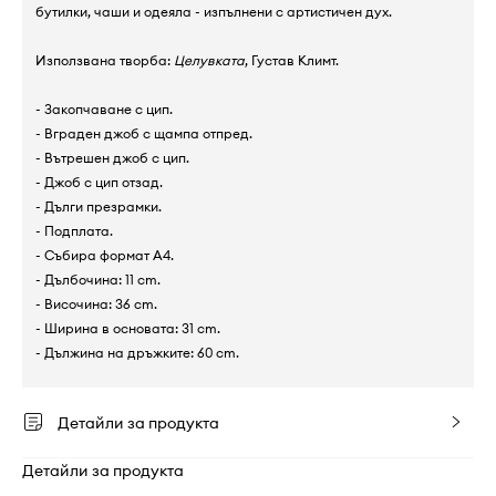
бутилки, чаши и одеяла - изпълнени с артистичен дух.
Използвана творба:
Целувката
, Густав Климт.
- Закопчаване с цип.
- Вграден джоб с щампа отпред.
- Вътрешен джоб с цип.
- Джоб с цип отзад.
- Дълги презрамки.
- Подплата.
- Събира формат А4.
- Дълбочина: 11 cm.
- Височина: 36 cm.
- Ширина в основата: 31 cm.
- Дължина на дръжките: 60 cm.
Детайли за продукта
Детайли за продукта