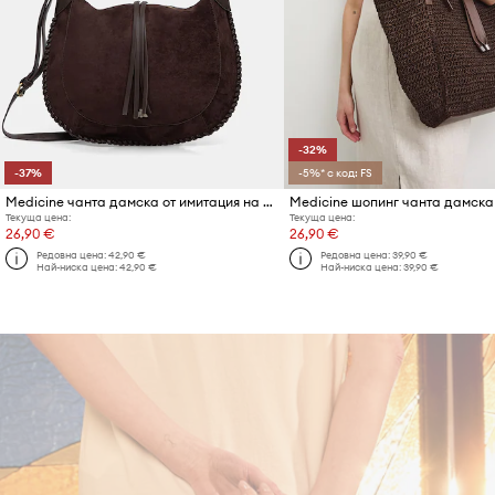
-32%
-37%
-5%* с код: FS
Medicine чанта дамска от имитация на велур
Текуща цена:
Текуща цена:
26,90 €
26,90 €
Редовна цена:
42,90 €
Редовна цена:
39,90 €
Най-ниска цена:
42,90 €
Най-ниска цена:
39,90 €