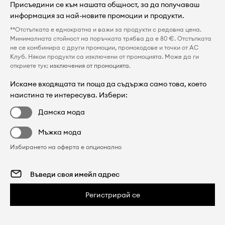
Присъедини се към нашата общност, за да получаваш
информация за най-новите промоции и продукти.
**Отстъпката е еднократна и важи за продукти с редовна цена.
Минималната стойност на поръчката трябва да е 80 €. Отстъпката
не се комбинира с други промоции, промокодове и точки от AC
Клуб. Някои продукти са изключени от промоцията. Може да ги
откриете тук:
изключения от промоцията
.
Искаме входящата ти поща да съдържа само това, което
наистина те интересува. Избери:
Дамска мода
Мъжка мода
Избирането на оферта е опционално
Регистрирай се