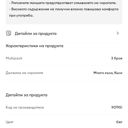
- Рипсените маншети предотвратяват смъкването на чорапите.
- Високото съдържание на памучни влакна повишава комфорта
при употреба.
Детайли за продукта
Характеристики на продукта
Multipack
3 броя
Дължина на чорапите
Много къси, Къси
Детайли за продукта
Код на производителя
907951
Цвят
бял