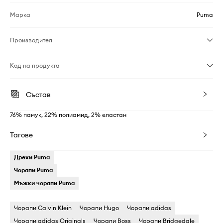
Марка
Puma
Производител
Код на продукта
Състав
76% памук, 22% полиамид, 2% еластан
Тагове
Дрехи Puma
Чорапи Puma
Мъжки чорапи Puma
Чорапи Calvin Klein
Чорапи Hugo
Чорапи adidas
Чорапи adidas Originals
Чорапи Boss
Чорапи Bridgedale