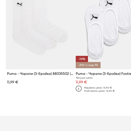
-13%
-5%* с код: FS
Puma - Чорапи (3-бройки) 88035502 (3-pack)
Puma - Чорапи (3-бройки) Footi
Текуща цена:
11,99 €
11,99 €
Редовна цена:
13,90 €
Най-ниска цена:
13,90 €