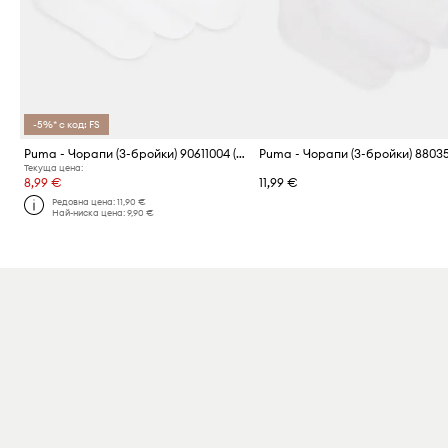
-5%* с код: FS
Puma - Чорапи (3-бройки) 90611004 (3-pack) Short Crew
Текуща цена:
8,99 €
11,99 €
Редовна цена:
11,90 €
Най-ниска цена:
9,90 €