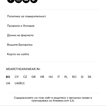
Политика за поверителност
Правила и Условия
Данни на фирмата
Вашите Бисквитки
Карта на сайта
WEARETHEANSWEAR IN:
BG
CY
CZ
GR
HR
HU
IT
PL
RO
SI
SK
UA
UA(RU)
Съдържанието на този сайт е защитено с авторски права и
принадлежи на Answear.com S.A.