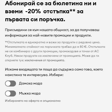
Абонирай се за бюлетина ни и
вземи
-20%
отстъпка** за
първата си поръчка.
Присъедини се към нашата общност, за да получаваш
информация за най-новите промоции и продукти.
**Отстъпката е еднократна и важи за продукти с редовна цена.
Минималната стойност на поръчката трябва да е 80 €. Отстъпката
не се комбинира с други промоции, промокодове и точки от AC
Клуб. Някои продукти са изключени от промоцията. Може да ги
откриете тук:
изключения от промоцията
.
Искаме входящата ти поща да съдържа само това, което
наистина те интересува. Избери:
Дамска мода
Мъжка мода
Избирането на оферта е опционално