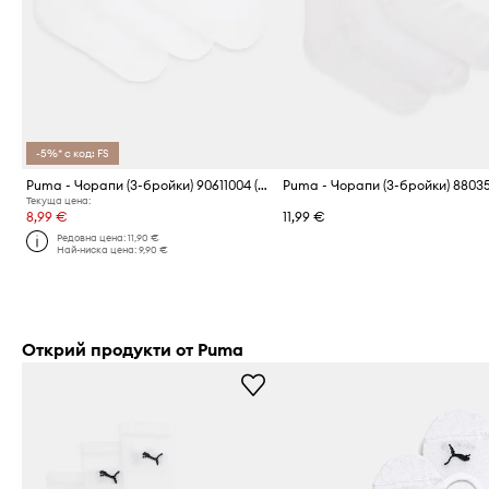
-5%* с код: FS
Puma - Чорапи (3-бройки) 90611004 (3-pack) Short Crew
Текуща цена:
8,99 €
11,99 €
Редовна цена:
11,90 €
Най-ниска цена:
9,90 €
Открий продукти от Puma