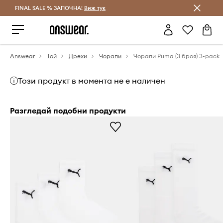
FINAL SALE % ЗАПОЧНА!
Спестявай с Answear Club
Виж тук
Answear
Той
Дрехи
Чорапи
Чорапи Puma (3 броя) 3-pack
Този продукт в момента не е наличен
Разгледай подобни продукти