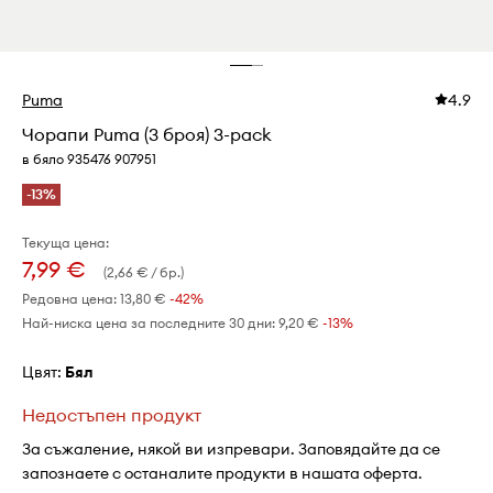
Puma
4.9
Чорапи Puma (3 броя) 3-pack
в бяло 935476 907951
-13%
Текуща цена:
7,99 €
(2,66 € / бр.)
Редовна цена:
13,80 €
-42%
Най-ниска цена за последните 30 дни:
9,20 €
 -13%
Цвят:
бял
Недостъпен продукт
За съжаление, някой ви изпревари. Заповядайте да се
запознаете с останалите продукти в нашата оферта.