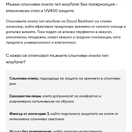
Мъжки слънчеви очила тип wayfarer без поляризация –
класически стил и UV400 защита
Слънчевите очила тип wayfarer на David Beckham са стилен
аксесоар, който ефективно предпазва зрението от силното слънце и
допълва визията. Този модел се вписва перфектно в кежуал,
класически, младежки, смарт кежуал и градски стилизации, като
предлага универсалност и елегантност.
С какво се отличават мъжките слънчеви очила тип
wayfarer?
Слънчеви очила
, подходящи за защита на зрението в слънчеви
дни
Едноцветни лещи
, които допринасят за комфортно и
равномерно затъмняване на образа
Филтър от категория 3
, който подпомага защитата на очите от
интензивна слънчева светлина
Модел
без поляризация
, който запазва естественото