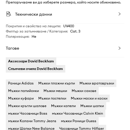
Препоръчваме ви да изберете размера, който носите обикновено.
Технически данни
Покрития и свойства на лещите
:
UV400
Филтър за затъмняване / Категория
:
Cat. 3
Поляризация
:
Не
Тагове
Аксесоари David Beckham
Слънчеви очила David Beckham
Раници Adidas
Мъжки плажни кърпи
Мъжки вратовръзки
Мъжки папийонки
Мъжки мешки
Мъжки сакове
Мъжки куфари
Мъжки постелки
Мъжки маски и каски
Мъжки кръгли шалове
Мъжки капели
Мъжки шапки
мъжки Часовници Boss
мъжки Часовници Calvin Klein
мъжки Колани Tommy Jeans
мъжки Раници Guess
мъжки Шапки New Balance
Часовници Tommy Hilfiger