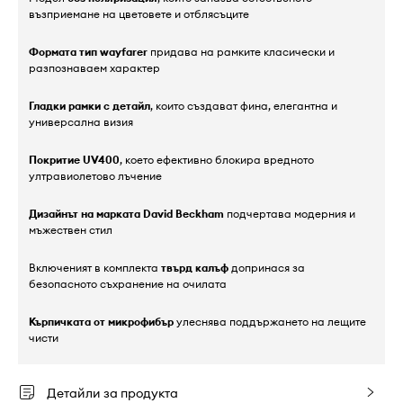
възприемане на цветовете и отблясъците
Формата тип wayfarer
придава на рамките класически и
разпознаваем характер
Гладки рамки с детайл
, които създават фина, елегантна и
универсална визия
Покритие UV400
, което ефективно блокира вредното
ултравиолетово лъчение
Дизайнът на марката David Beckham
подчертава модерния и
мъжествен стил
Включеният в комплекта
твърд калъф
допринася за
безопасното съхранение на очилата
Кърпичката от микрофибър
улеснява поддържането на лещите
чисти
Детайли за продукта