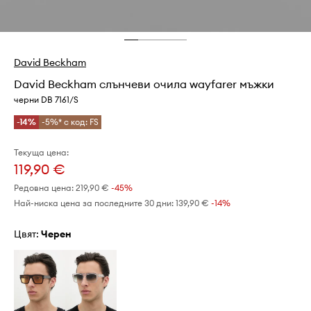
David Beckham
David Beckham слънчеви очила wayfarer мъжки
черни DB 7161/S
-14%
-5%* с код: FS
Текуща цена:
119,90 €
Редовна цена:
219,90 €
-45%
Най-ниска цена за последните 30 дни:
139,90 €
 -14%
Цвят:
черен