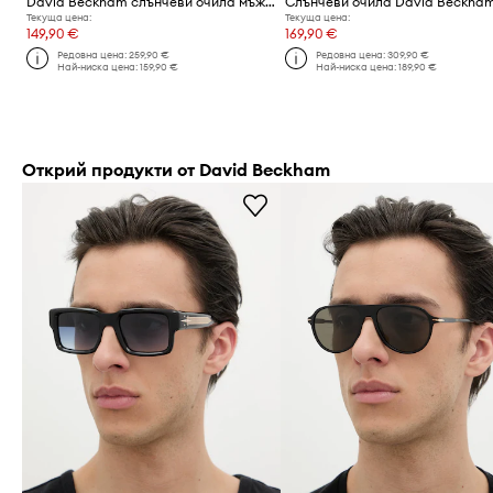
David Beckham слънчеви очила мъжки
Слънчеви очила David Beckha
Текуща цена:
Текуща цена:
149,90 €
169,90 €
Редовна цена:
259,90 €
Редовна цена:
309,90 €
Най-ниска цена:
159,90 €
Най-ниска цена:
189,90 €
Открий продукти от David Beckham