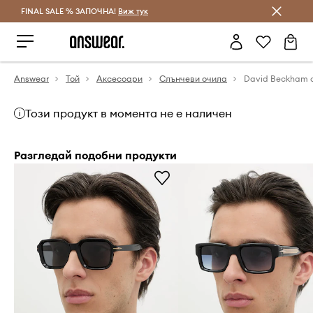
FINAL SALE % ЗАПОЧНА!
Спестявай с Answear Club
Виж тук
Answear
Той
Аксесоари
Слънчеви очила
Този продукт в момента не е наличен
Разгледай подобни продукти