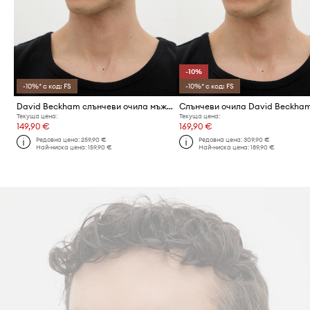
-10%
-10%* с код: FS
-10%* с код: FS
David Beckham слънчеви очила мъжки
Слънчеви очила David Beckha
Текуща цена:
Текуща цена:
149,90 €
169,90 €
Редовна цена:
259,90 €
Редовна цена:
309,90 €
Най-ниска цена:
159,90 €
Най-ниска цена:
189,90 €