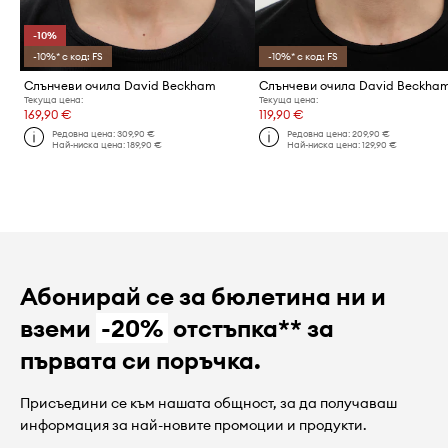
-10%
-10%* с код: FS
-10%* с код: FS
Слънчеви очила David Beckham
Слънчеви очила David Beckha
Текуща цена:
Текуща цена:
169,90 €
119,90 €
Редовна цена:
309,90 €
Редовна цена:
209,90 €
Най-ниска цена:
189,90 €
Най-ниска цена:
129,90 €
Абонирай се за бюлетина ни и
вземи
-20%
отстъпка** за
първата си поръчка.
Присъедини се към нашата общност, за да получаваш
информация за най-новите промоции и продукти.