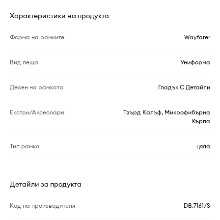
Характеристики на продукта
Форма на рамките
Wayfarer
Вид леща
Униформа
Десен на рамката
Гладък С Детайли
Екстри/Аксесоари
Твърд Калъф, Микрофибърна
Кърпа
Тип рамка
цяла
Детайли за продукта
Код на производителя
DB.7161/S