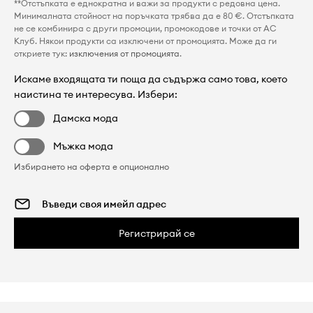
**Отстъпката е еднократна и важи за продукти с редовна цена.
Минималната стойност на поръчката трябва да е 80 €. Отстъпката
не се комбинира с други промоции, промокодове и точки от AC
Клуб. Някои продукти са изключени от промоцията. Може да ги
откриете тук:
изключения от промоцията
.
Искаме входящата ти поща да съдържа само това, което
наистина те интересува. Избери:
Дамска мода
Мъжка мода
Избирането на оферта е опционално
Регистрирай се