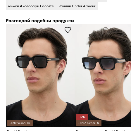
мъжки Аксесоари Lacoste
Раници Under Armour
Разгледай подобни продукти
-10%
-10%* с код: FS
-10%* с код: FS