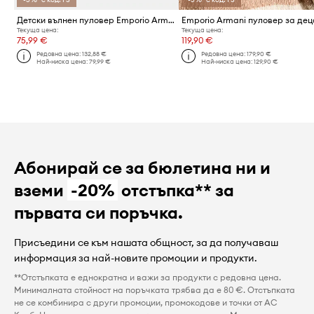
Детски вълнен пуловер Emporio Armani
Текуща цена:
Текуща цена:
75,99 €
119,90 €
Редовна цена:
132,88 €
Редовна цена:
179,90 €
Най-ниска цена:
79,99 €
Най-ниска цена:
129,90 €
Абонирай се за бюлетина ни и
вземи
-20%
отстъпка** за
първата си поръчка.
Присъедини се към нашата общност, за да получаваш
информация за най-новите промоции и продукти.
**Отстъпката е еднократна и важи за продукти с редовна цена.
Минималната стойност на поръчката трябва да е 80 €. Отстъпката
не се комбинира с други промоции, промокодове и точки от AC