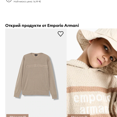
Най-ниска цена:
16,99 €
Открий продукти от Emporio Armani
-5%* с код: FS
-5%* с код: FS