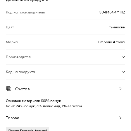
Код на производителя
3D4M54.4MHIZ
Цвят
тъмносин
Марка
Emporio Armani
Производител
Код на продукта
Състав
Основен материал: 100% памук
Кант: 94% памук, 5% полиамид, 1% еластан
Тагове
Дрехи Emporio Armani