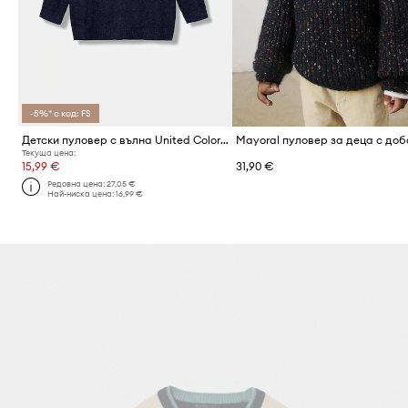
-5%* с код: FS
Детски пуловер с вълна United Colors of Benetton
Текуща цена:
15,99 €
31,90 €
Редовна цена:
27,05 €
Най-ниска цена:
16,99 €