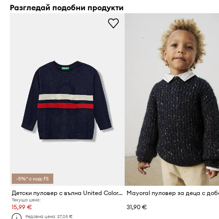
Разгледай подобни продукти
-5%* с код: FS
Детски пуловер с вълна United Colors of Benetton
Текуща цена:
15,99 €
31,90 €
Редовна цена:
27,05 €