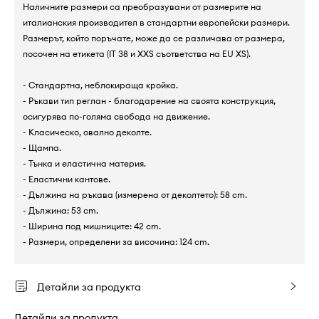
Наличните размери са преобразувани от размерите на
италианския производител в стандартни европейски размери.
Размерът, който поръчате, може да се различава от размера,
посочен на етикета (IT 38 и XXS съответства на EU XS).
- Стандартна, неблокираща кройка.
- Ръкави тип реглан - благодарение на своята конструкция,
осигурява по-голяма свобода на движение.
- Класическо, овално деколте.
- Щампа.
- Тънка и еластична материя.
- Еластични кантове.
- Дължина на ръкава (измерена от деколтето): 58 cm.
- Дължина: 53 cm.
- Ширина под мишниците: 42 cm.
- Размери, определени за височина: 124 cm.
Детайли за продукта
Детайли за продукта