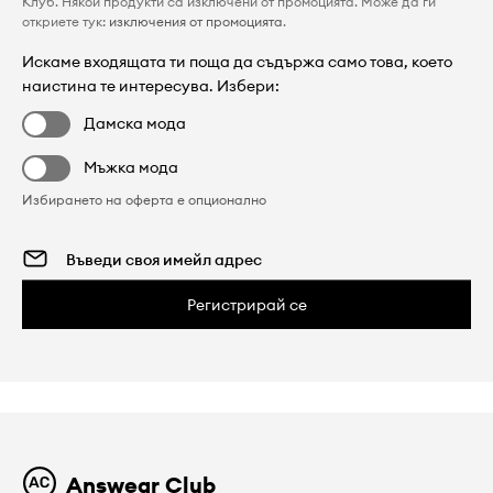
Клуб. Някои продукти са изключени от промоцията. Може да ги
откриете тук:
изключения от промоцията
.
Искаме входящата ти поща да съдържа само това, което
наистина те интересува. Избери:
Дамска мода
Мъжка мода
Избирането на оферта е опционално
Регистрирай се
Answear Club