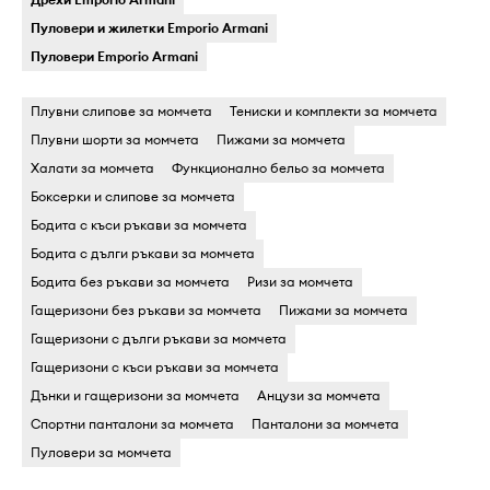
Пуловери и жилетки Emporio Armani
Пуловери Emporio Armani
Плувни слипове за момчета
Тениски и комплекти за момчета
Плувни шорти за момчета
Пижами за момчета
Халати за момчета
Функционално бельо за момчета
Боксерки и слипове за момчета
Бодита c къси ръкави за момчета
Бодита c дълги ръкави за момчета
Бодита без ръкави за момчета
Ризи за момчета
Гащеризони без ръкави за момчета
Пижами за момчета
Гащеризони c дълги ръкави за момчета
Гащеризони c къси ръкави за момчета
Дънки и гащеризони за момчета
Анцузи за момчета
Спортни панталони за момчета
Панталони за момчета
Пуловери за момчета