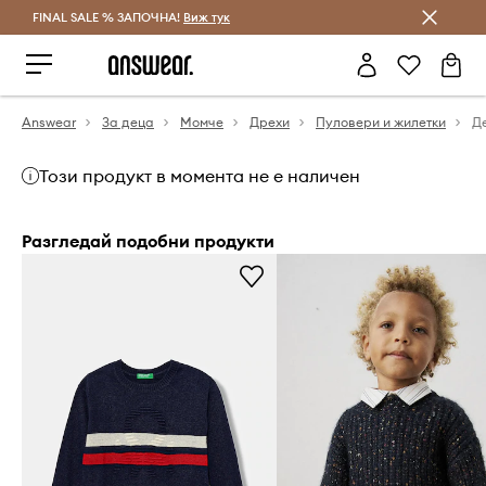
FINAL SALE % ЗАПОЧНА!
Спестявай с Answear Club
Виж тук
Answear
За деца
Момче
Дрехи
Пуловери и жилетки
Този продукт в момента не е наличен
Разгледай подобни продукти