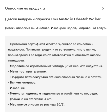
Описание на продукта
Детски велурени апрески Emu Australia Cheetah Walker
Детски апрески Emu Australia. Изолиран модел, направен от велур.
- Притежава сертификат Woolmark, символ за качество и
надежност. Признати продукти от естествена, чиста вълна,
произведена в заводи, които отговарят на съответните високи
стандарти.
- Моделите са изработени от "отпадъци" от месната индустрия.
- Мека част при пръстите.
- Твърдата пета осигурява отлична опора за глезена и петата.
- Вълнен интериор.
- Изолация.
- Гумената подметка е издръжлива и устойчива на повреди.
- Дължина на стелката: 14 cm.
- Мерките се отнасят за размер: 20/21.