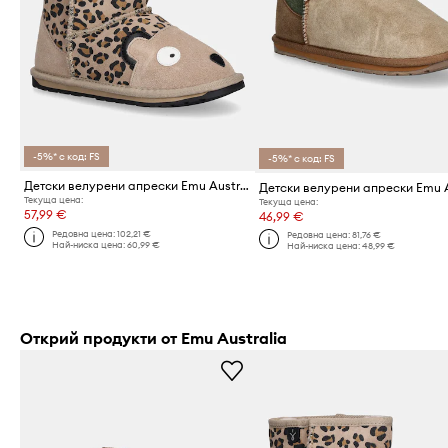
-5%* с код: FS
-5%* с код: FS
Детски велурени апрески Emu Australia Cheetah
Текуща цена:
Текуща цена:
57,99 €
46,99 €
Редовна цена:
102,21 €
Редовна цена:
81,76 €
Най-ниска цена:
60,99 €
Най-ниска цена:
48,99 €
Открий продукти от Emu Australia