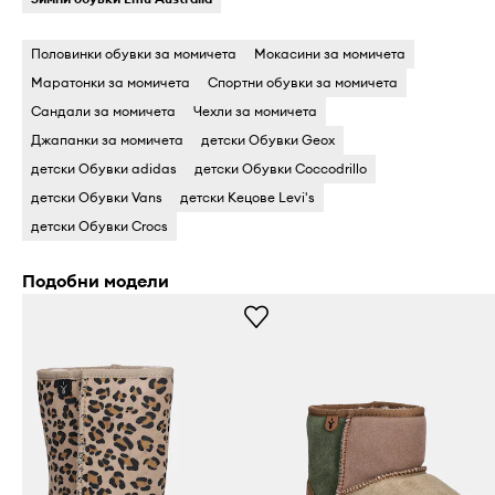
Половинки обувки за момичета
Мокасини за момичета
Маратонки за момичета
Спортни обувки за момичета
Сандали за момичета
Чехли за момичета
Джапанки за момичета
детски Обувки Geox
детски Обувки adidas
детски Обувки Coccodrillo
детски Обувки Vans
детски Кецове Levi's
детски Обувки Crocs
Подобни модели