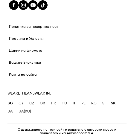
Политика за поверителност
Правила и Условия
Данни на фирмата
Вашите Бисквитки
Карта на сайта
WEARETHEANSWEAR IN:
BG
CY
CZ
GR
HR
HU
IT
PL
RO
SI
SK
UA
UA(RU)
Съдържанието на този сайт е защитено с авторски права и
принадлежи на Answear.com S.A.