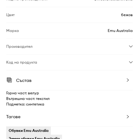
Цвят
бежов
Марка
Emu Australia
Производител
Код на продукта
Състав
Горна част: велур
Вътрешна част: текстил
Подметка: синтетика
Тагове
Обувки Emu Australia
Зимни обувки Emu Australia