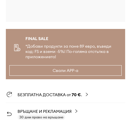
FINAL SALE
*Добави продукти за поне 89 евро, въведи
код: FS и вземи -5%! По-голяма отстъпка в
приложението!
Свали APP-а
БЕЗПЛАТНА ДОСТАВКА от
70 €
.
ВРЪЩАНЕ И РЕКЛАМАЦИЯ
30 дни право на връщане