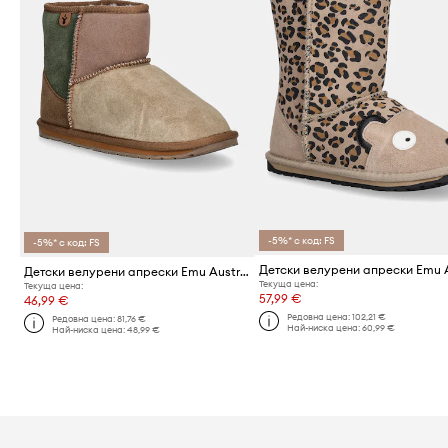
-5%* с код: FS
-5%* с код: FS
Детски велурени апрески Emu Australia Wallaby Mini Patchwork
Текуща цена:
Текуща цена:
57,99 €
46,99 €
Редовна цена:
102,21 €
Редовна цена:
81,76 €
Най-ниска цена:
60,99 €
Най-ниска цена:
48,99 €