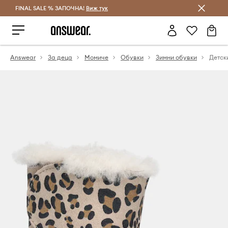
FINAL SALE % ЗАПОЧНА!
Спестявай с Answear Club
Виж тук
Answear
За деца
Момиче
Обувки
Зимни обувки