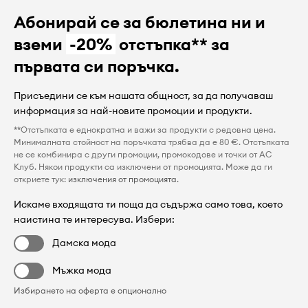
Абонирай се за бюлетина ни и
вземи
-20%
отстъпка** за
първата си поръчка.
Присъедини се към нашата общност, за да получаваш
информация за най-новите промоции и продукти.
**Отстъпката е еднократна и важи за продукти с редовна цена.
Минималната стойност на поръчката трябва да е 80 €. Отстъпката
не се комбинира с други промоции, промокодове и точки от AC
Клуб. Някои продукти са изключени от промоцията. Може да ги
откриете тук:
изключения от промоцията
.
Искаме входящата ти поща да съдържа само това, което
наистина те интересува. Избери:
Дамска мода
Мъжка мода
Избирането на оферта е опционално