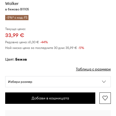
Walker
в бежово B11105
-5%* с код: FS
Текуща цена:
33,99 €
Редовна цена:
61,30 €
-44%
Най-ниска цена за последните 30 дни:
35,99 €
 -5%
Цвят:
бежов
Таблица с размери
Избери размер
Добави в кошницата