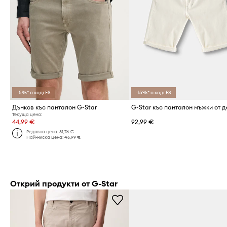
-5%* с код: FS
-15%* с код: FS
Дънков къс панталон G-Star
Текуща цена:
44,99 €
92,99 €
Редовна цена:
81,76 €
Най-ниска цена:
46,99 €
Открий продукти от G-Star