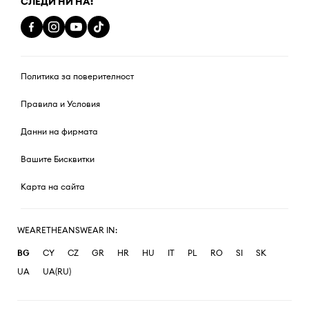
СЛЕДИ НИ НА:
Политика за поверителност
Правила и Условия
Данни на фирмата
Вашите Бисквитки
Карта на сайта
WEARETHEANSWEAR IN:
BG
CY
CZ
GR
HR
HU
IT
PL
RO
SI
SK
UA
UA(RU)