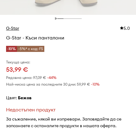
G-Star
5.0
G-Star - Къси панталони
-10%
-5%* с код: FS
Текуща цена:
53,99 €
Редовна цена:
97,09 €
-44%
Най-ниска цена за последните 30 дни:
59,99 €
 -10%
Цвят:
бежов
Недостъпен продукт
За съжаление, някой ви изпревари. Заповядайте да се
запознаете с останалите продукти в нашата оферта.