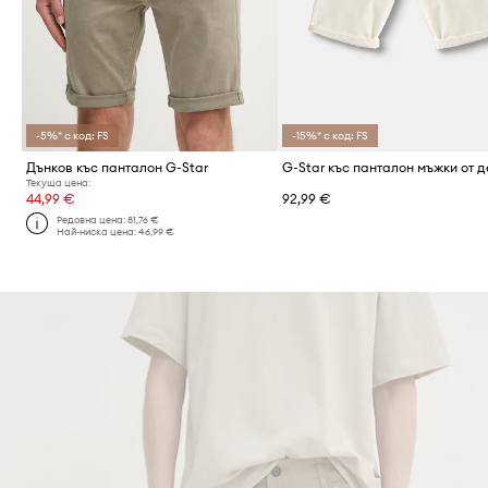
-5%* с код: FS
-15%* с код: FS
Дънков къс панталон G-Star
Текуща цена:
44,99 €
92,99 €
Редовна цена:
81,76 €
Най-ниска цена:
46,99 €