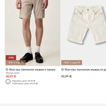
-24%
-5%* с код: FS
-15%* с код: FS
G-Star къс панталон мъжки с памук
Текуща цена:
48,99 €
92,99 €
Редовна цена:
92,99 €
Най-ниска цена:
64,99 €