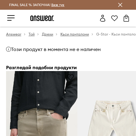
FINAL SALE % ЗАПОЧНА!
Спестявай с Answear Club
Виж тук
Answear
Той
Дрехи
Къси панталони
G-Star - Къси пантал
Този продукт в момента не е наличен
Разгледай подобни продукти