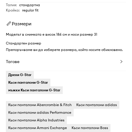
Талия
:
стандартна
Кройка
:
regular fit
Размери
Моделът в снимката е висок 186 см и носи размер 31
Стандартен размер
Препоръчваме ви да изберете размера, който носите обикновено.
Тагове
Дрехи G-Star
Къси панталони G-Star
мъжки Къси панталони G-Star
Къси панталони Abercrombie & Fitch
Къси панталони adidas
Къси панталони adidas Performance
Къси панталони Alpha Industries
Къси панталони Armani Exchange
Къси панталони Boss