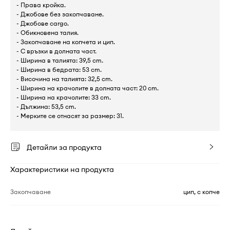
- Права кройка.
- Джобове без закопчаване.
- Джобове cargo.
- Обикновена талия.
- Закопчаване на копчета и цип.
- С връзки в долната част.
- Ширина в талията: 39,5 cm.
- Ширина в бедрата: 53 cm.
- Височина на талията: 32,5 cm.
- Ширина на крачолите в долната част: 20 cm.
- Ширина на крачолите: 33 cm.
- Дължина: 53,5 cm.
- Мерките се отнасят за размер: 31.
Детайли за продукта
Характеристики на продукта
Закопчаване
цип, с копче