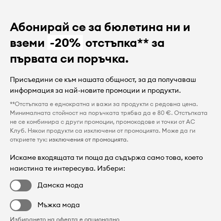
Абонирай се за бюлетина ни и
вземи
-20%
отстъпка** за
първата си поръчка.
Присъедини се към нашата общност, за да получаваш
информация за най-новите промоции и продукти.
**Отстъпката е еднократна и важи за продукти с редовна цена.
Минималната стойност на поръчката трябва да е 80 €. Отстъпката
не се комбинира с други промоции, промокодове и точки от AC
Клуб. Някои продукти са изключени от промоцията. Може да ги
откриете тук:
изключения от промоцията
.
Искаме входящата ти поща да съдържа само това, което
наистина те интересува. Избери:
Дамска мода
Мъжка мода
Избирането на оферта е опционално