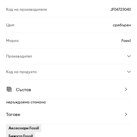
Код на производителя
JF04723040
Цвят
сребърен
Марка
Fossil
Производител
Код на продукта
Състав
неръждаема стомана
Тагове
Аксесоари Fossil
Бижута Fossil