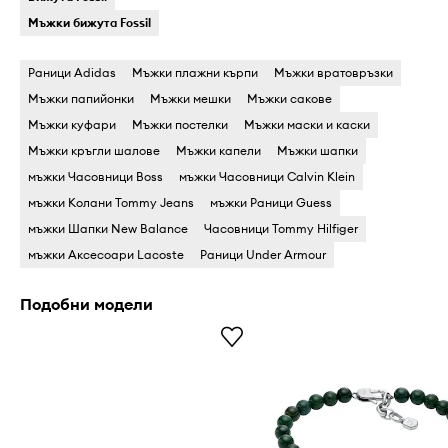
Мъжки бижута Fossil
Раници Adidas
Мъжки плажни кърпи
Мъжки вратовръзки
Мъжки папийонки
Мъжки мешки
Мъжки сакове
Мъжки куфари
Мъжки постелки
Мъжки маски и каски
Мъжки кръгли шалове
Мъжки капели
Мъжки шапки
мъжки Часовници Boss
мъжки Часовници Calvin Klein
мъжки Колани Tommy Jeans
мъжки Раници Guess
мъжки Шапки New Balance
Часовници Tommy Hilfiger
мъжки Аксесоари Lacoste
Раници Under Armour
Подобни модели