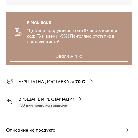
FINAL SALE
*Добави продукти за поне 89 евро, въведи
код: FS и вземи -5%! По-голяма отстъпка в
приложението!
Свали APP-а
БЕЗПЛАТНА ДОСТАВКА от
70 €
.
ВРЪЩАНЕ И РЕКЛАМАЦИЯ
30 дни право на връщане
Описание на продукта