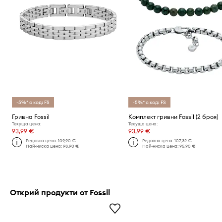
-5%* с код: FS
-5%* с код: FS
Гривна Fossil
Комплект гривни Fossil (2 броя)
Текуща цена:
Текуща цена:
93,99 €
93,99 €
Редовна цена:
109,90 €
Редовна цена:
107,32 €
Най-ниска цена:
98,90 €
Най-ниска цена:
95,90 €
Открий продукти от Fossil