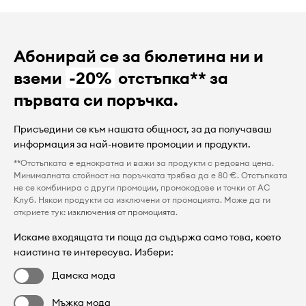
Абонирай се за бюлетина ни и
вземи
-20%
отстъпка** за
първата си поръчка.
Присъедини се към нашата общност, за да получаваш
информация за най-новите промоции и продукти.
**Отстъпката е еднократна и важи за продукти с редовна цена.
Минималната стойност на поръчката трябва да е 80 €. Отстъпката
не се комбинира с други промоции, промокодове и точки от AC
Клуб. Някои продукти са изключени от промоцията. Може да ги
откриете тук:
изключения от промоцията
.
Искаме входящата ти поща да съдържа само това, което
наистина те интересува. Избери:
Дамска мода
Мъжка мода