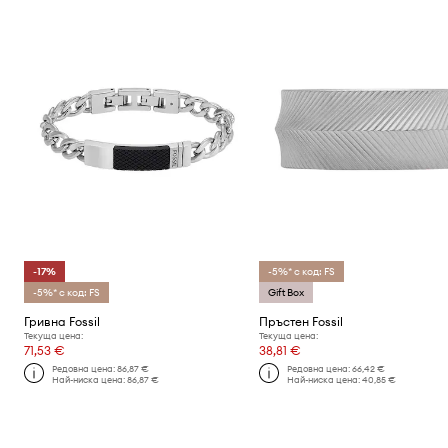
-17%
-5%* с код: FS
-5%* с код: FS
Gift Box
Гривна Fossil
Пръстен Fossil
Текуща цена:
Текуща цена:
71,53 €
38,81 €
Редовна цена:
86,87 €
Редовна цена:
66,42 €
Най-ниска цена:
86,87 €
Най-ниска цена:
40,85 €