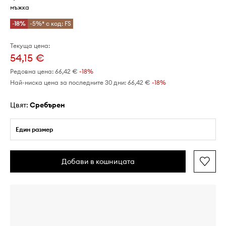
мъжка
-18%
-5%* с код: FS
Текуща цена:
54,15 €
Редовна цена:
66,42 €
-18%
Най-ниска цена за последните 30 дни:
66,42 €
 -18%
Цвят:
сребърен
Един размер
Добави в кошницата