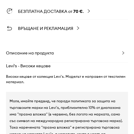
БЕЗПЛАТНА ДОСТАВКА от
70 €
.
ВРЪЩАНЕ И РЕКЛАМАЦИЯ
Описание на продукта
Levi's - Високи кецове
Високи кецове от колекция Levi's. Моделът е направен от текстилен
материал.
Моля, имайте предвид, че поради политиката за защита на
търговските марки на Levi's, приблизително 10% от диапазона
има "празна вложка" (в червено, без логото на марката, само
със символ на международна регистрирана търговска марка).
Така наречената "празна вложка" е регистрирана търговска
марка на марката Levi's, а моделите, които я носят, са