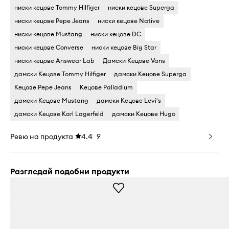
ниски кецове Tommy Hilfiger
ниски кецове Superga
ниски кецове Pepe Jeans
ниски кецове Native
ниски кецове Mustang
ниски кецове DC
ниски кецове Converse
ниски кецове Big Star
ниски кецове Answear Lab
Дамски Кецове Vans
дамски Кецове Tommy Hilfiger
дамски Кецове Superga
Кецове Pepe Jeans
Кецове Palladium
дамски Кецове Mustang
дамски Кецове Levi's
дамски Кецове Karl Lagerfeld
дамски Кецове Hugo
Ревю на продукта
4.4
9
Разгледай подобни продукти