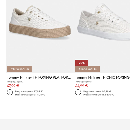
-22%
-5%* с код: FS
-5%* с код: FS
Tommy Hilfiger TH FOXING PLATFORM ROPE ниски кецове дамски
Текуща цена:
Текуща цена:
67,99 €
64,99 €
Редовна цена:
97,99 €
Редовна цена:
83,99 €
Най-ниска цена:
71,99 €
Най-ниска цена:
83,99 €