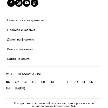
Политика за поверителност
Правила и Условия
Данни на фирмата
Вашите Бисквитки
Карта на сайта
WEARETHEANSWEAR IN:
BG
CY
CZ
GR
HR
HU
IT
PL
RO
SI
SK
UA
UA(RU)
Съдържанието на този сайт е защитено с авторски права и
принадлежи на Answear.com S.A.