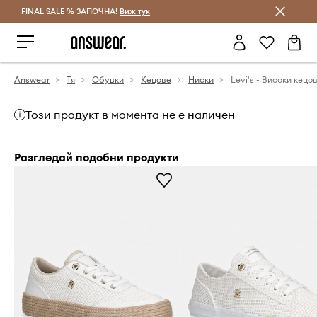
FINAL SALE % ЗАПОЧНА!
Спестявай с Answear Club
Виж тук
Answear
Тя
Обувки
Кецове
Ниски
Levi's - Високи кецо
Този продукт в момента не е наличен
Разгледай подобни продукти