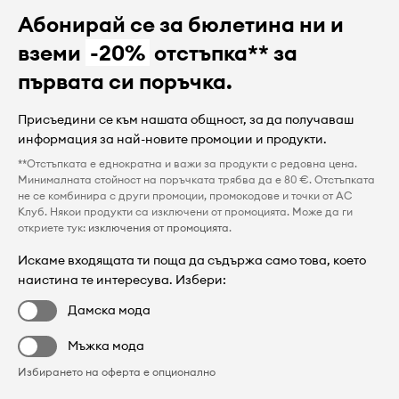
Абонирай се за бюлетина ни и
вземи
-20%
отстъпка** за
първата си поръчка.
Присъедини се към нашата общност, за да получаваш
информация за най-новите промоции и продукти.
**Отстъпката е еднократна и важи за продукти с редовна цена.
Минималната стойност на поръчката трябва да е 80 €. Отстъпката
не се комбинира с други промоции, промокодове и точки от AC
Клуб. Някои продукти са изключени от промоцията. Може да ги
откриете тук:
изключения от промоцията
.
Искаме входящата ти поща да съдържа само това, което
наистина те интересува. Избери:
Дамска мода
Мъжка мода
Избирането на оферта е опционално