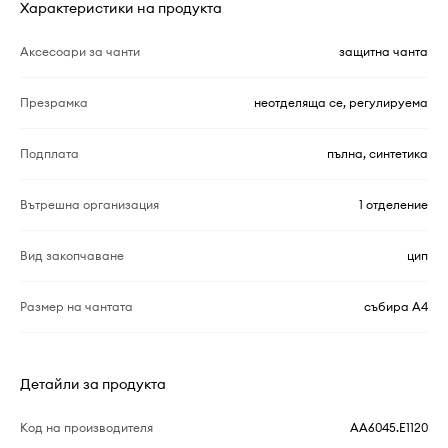
Характеристики на продукта
Аксесоари за чанти
защитна чанта
Презрамка
неотделяща се, регулируема
Подплата
пълна, синтетика
Вътрешна организация
1 отделение
Вид закопчаване
цип
Размер на чантата
събира A4
Детайли за продукта
Код на производителя
AA6045.E1120