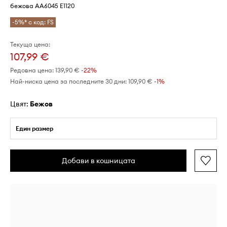
бежова AA6045 E1120
-5%* с код: FS
Текуща цена:
107,99 €
Редовна цена:
139,90 €
-22%
Най-ниска цена за последните 30 дни:
109,90 €
 -1%
Цвят:
бежов
Един размер
Добави в кошницата