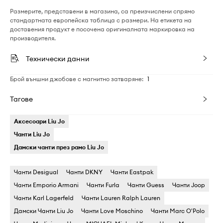
Размерите, представени в магазина, са преизчислени спрямо
стандартната европейска таблица с размери. На етикета на
доставения продукт е посочена оригиналната маркировка на
производителя.
Технически данни
Брой външни джобове с магнитно затваряне
:
1
Тагове
Аксесоари Liu Jo
Чанти Liu Jo
Дамски чанти през рамо Liu Jo
Чанти Desigual
Чанти DKNY
Чанти Eastpak
Чанти Emporio Armani
Чанти Furla
Чанти Guess
Чанти Joop
Чанти Karl Lagerfeld
Чанти Lauren Ralph Lauren
Дамски Чанти Liu Jo
Чанти Love Moschino
Чанти Marc O'Polo