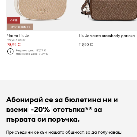
-14%
-5%* с код: FS
Чанта Liu Jo
Liu Jo чанта crossbody дамска
Текуща цена:
78,99 €
119,90 €
Редовна цена:
127,77 €
Най-ниска цена:
91,99 €
Абонирай се за бюлетина ни и
вземи
-20%
отстъпка** за
първата си поръчка.
Присъедини се към нашата общност, за да получаваш