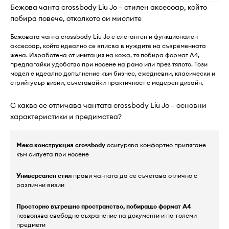
Бежова чанта crossbody Liu Jo – стилен аксесоар, който
побира повече, отколкото си мислите
Бежовата чанта crossbody Liu Jo е елегантен и функционален
аксесоар, който идеално се вписва в нуждите на съвременната
жена. Изработена от имитация на кожа, тя побира формат А4,
предлагайки удобство при носене на рамо или през тялото. Този
модел е идеално допълнение към бизнес, ежедневни, класически и
стрийтуеър визии, съчетавайки практичност с модерен дизайн.
С какво се отличава чантата crossbody Liu Jo – основни
характеристики и предимства?
Мека конструкция crossbody
осигурява комфортно прилягане
към силуета при носене
Универсален стил
прави чантата да се съчетава отлично с
различни визии
Просторно вътрешно пространство, побиращо формат А4
позволява свободно съхранение на документи и по-големи
предмети