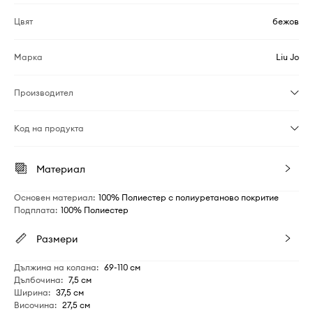
Цвят
бежов
Марка
Liu Jo
Производител
Код на продукта
Материал
Основен материал
:
100% Полиестер с полиуретаново покритие
Подплата
:
100% Полиестер
Размери
Дължина на колана
:
69-110 см
Дълбочина
:
7,5 см
Ширина
:
37,5 см
Височина
:
27,5 см