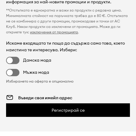
информация за най-новите промоции и продукти.
**Отстъпката е еднократна и важи за продукти с редовна цена.
Минималната стойност на поръчката трябва да е 80 €. Отстъпката
не се комбинира с други промоции, промокодове и точки от AC
Клуб. Някои продукти са изключени от промоцията. Може да ги
откриете тук:
изключения от промоцията
.
Искаме входящата ти поща да съдържа само това, което
наистина те интересува. Избери:
Дамска мода
Мъжка мода
Избирането на оферта е опционално
Регистрирай се