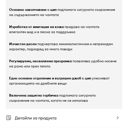
Основно закопчаване с цип
подпомага сигурното съхранение
на съдържанието на чантата
Изработка от имитация на кожа
придава на чантата
елегантен вид и е лесна за поддръжка
Изчистен десен
подчертава минималистичния и непреходен
характер, подходящ за много поводи
Регулируема, несваляема презрамка
позволява удобно носене
на рамо или през тялото
Едно основно отделение и вътрешен джоб с цип
улесняват
организацията на дребните вещи
Включена защитна торбичка
подпомага сигурното
съхранение на чантата, когато не се използва
Детайли за продукта