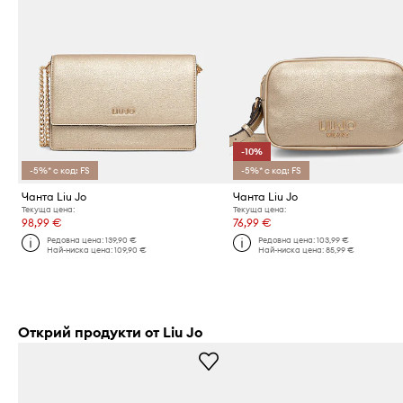
-10%
-5%* с код: FS
-5%* с код: FS
Чанта Liu Jo
Чанта Liu Jo
Текуща цена:
Текуща цена:
98,99 €
76,99 €
Редовна цена:
139,90 €
Редовна цена:
103,99 €
Най-ниска цена:
109,90 €
Най-ниска цена:
85,99 €
Открий продукти от Liu Jo