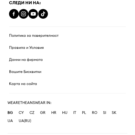
СЛЕДИ НИ НА:
Политика за поверителност
Правила и Условия
Данни на фирмата
Вашите Бисквитки
Карта на сайта
WEARETHEANSWEAR IN:
BG
CY
CZ
GR
HR
HU
IT
PL
RO
SI
SK
UA
UA(RU)