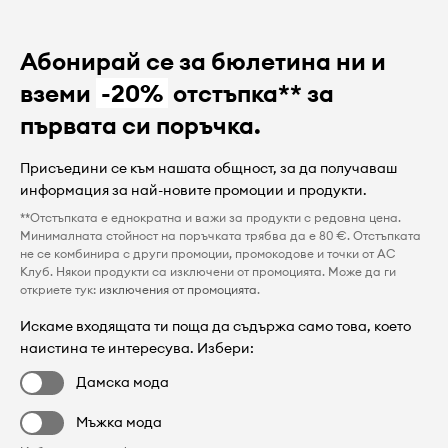
Абонирай се за бюлетина ни и
вземи
-20%
отстъпка** за
първата си поръчка.
Присъедини се към нашата общност, за да получаваш
информация за най-новите промоции и продукти.
**Отстъпката е еднократна и важи за продукти с редовна цена.
Минималната стойност на поръчката трябва да е 80 €. Отстъпката
не се комбинира с други промоции, промокодове и точки от AC
Клуб. Някои продукти са изключени от промоцията. Може да ги
откриете тук:
изключения от промоцията
.
Искаме входящата ти поща да съдържа само това, което
наистина те интересува. Избери:
Дамска мода
Мъжка мода