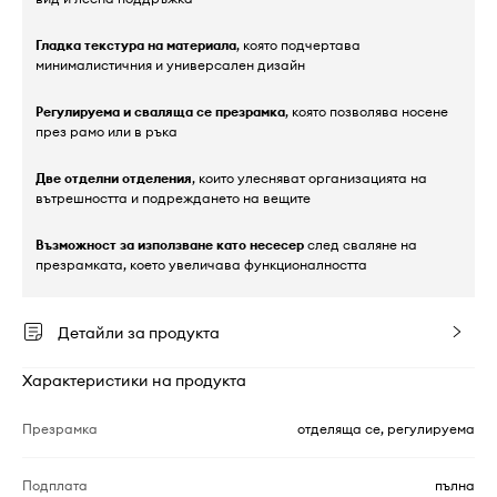
Гладка текстура на материала
, която подчертава
минималистичния и универсален дизайн
Регулируема и сваляща се презрамка
, която позволява носене
през рамо или в ръка
Две отделни отделения
, които улесняват организацията на
вътрешността и подреждането на вещите
Възможност за използване като несесер
след сваляне на
презрамката, което увеличава функционалността
Детайли за продукта
Характеристики на продукта
Презрамка
отделяща се, регулируема
Подплата
пълна