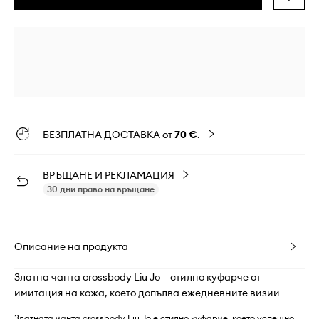
БЕЗПЛАТНА ДОСТАВКА от
70 €
.
ВРЪЩАНЕ И РЕКЛАМАЦИЯ
30 дни право на връщане
Описание на продукта
Златна чанта crossbody Liu Jo – стилно куфарче от
имитация на кожа, което допълва ежедневните визии
Златната чанта crossbody Liu Jo е стилно куфарче, което успешно