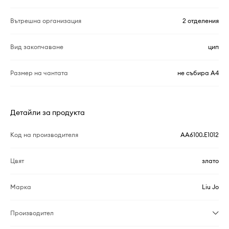
Вътрешна организация
2 отделения
Вид закопчаване
цип
Размер на чантата
не събира A4
Детайли за продукта
Код на производителя
AA6100.E1012
Цвят
злато
Марка
Liu Jo
Производител