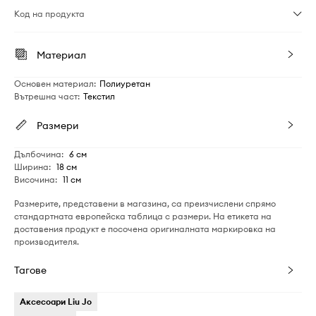
Код на продукта
Материал
Основен материал
:
Полиуретан
Вътрешна част
:
Текстил
Размери
Дълбочина
:
6 см
Ширина
:
18 см
Височина
:
11 см
Размерите, представени в магазина, са преизчислени спрямо
стандартната европейска таблица с размери. На етикета на
доставения продукт е посочена оригиналната маркировка на
производителя.
Тагове
Аксесоари Liu Jo