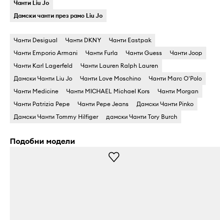
Чанти Liu Jo
Дамски чанти през рамо Liu Jo
Чанти Desigual
Чанти DKNY
Чанти Eastpak
Чанти Emporio Armani
Чанти Furla
Чанти Guess
Чанти Joop
Чанти Karl Lagerfeld
Чанти Lauren Ralph Lauren
Дамски Чанти Liu Jo
Чанти Love Moschino
Чанти Marc O'Polo
Чанти Medicine
Чанти MICHAEL Michael Kors
Чанти Morgan
Чанти Patrizia Pepe
Чанти Pepe Jeans
Дамски Чанти Pinko
Дамски Чанти Tommy Hilfiger
дамски Чанти Tory Burch
Подобни модели