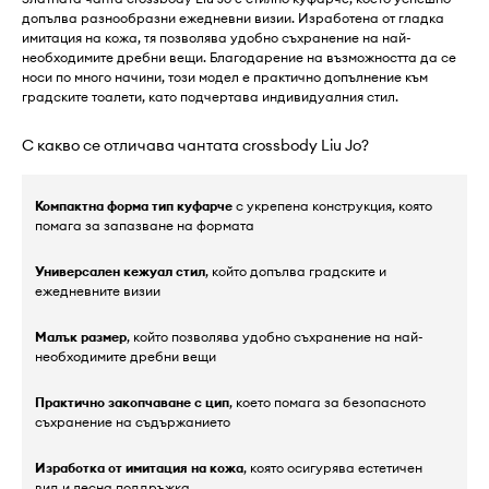
допълва разнообразни ежедневни визии. Изработена от гладка
имитация на кожа, тя позволява удобно съхранение на най-
необходимите дребни вещи. Благодарение на възможността да се
носи по много начини, този модел е практично допълнение към
градските тоалети, като подчертава индивидуалния стил.
С какво се отличава чантата crossbody Liu Jo?
Компактна форма тип куфарче
с укрепена конструкция, която
помага за запазване на формата
Универсален кежуал стил
, който допълва градските и
ежедневните визии
Малък размер
, който позволява удобно съхранение на най-
необходимите дребни вещи
Практично закопчаване с цип
, което помага за безопасното
съхранение на съдържанието
Изработка от имитация на кожа
, която осигурява естетичен
вид и лесна поддръжка