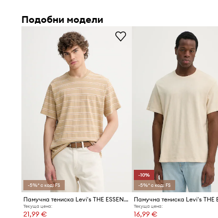
Материалът от чист памук
е мек на допир и проветри
Подобни модели
Еластичният материал
позволява прилягане по тялот
Ежедневният стил
прави модела подходящ за много
Облото деколте
стои удобно, подчертавайки простот
Изчистеният десен
улеснява комбинирането с други 
гардероба
-10%
-5%* с код: FS
-5%* с код: FS
Памучна тениска Levi's THE ESSENTIAL TEE
Текуща цена:
Текуща цена:
21,99 €
16,99 €