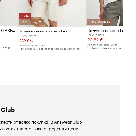
-12%
-5%* с код: FS
-5%* с код: FS
Памучна тениска Levi's SS RELAXED FIT TEE
Памучна тениска с яка Levi's
Текуща цена:
Текуща цена:
20,99 €
27,99 €
Редовна цена:
35,90 €
Редовна цена:
39,32 €
:
23,51 €
Най-ниска цена за последните 30 дн
Най-ниска цена за последните 30 дни:
31,99 €
 Club
пести от всяка покупка. В Answear Club
%
постоянна отстъпка от редовни цени.