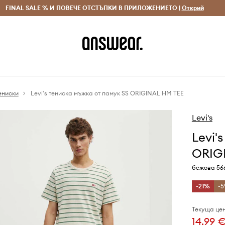
 и връщане за поръчки над 70 EUR
FINAL SALE % И ПОВЕЧЕ ОТСТЪПКИ В ПРИЛОЖЕНИЕТО |
Доставка 1-5 дни
Открий
Сп
ениски
Levi's тениска мъжка от памук SS ORIGINAL HM TEE
Levi's
Levi'
ORIG
бежова 56
-21%
-5
Текуща цен
14,99 