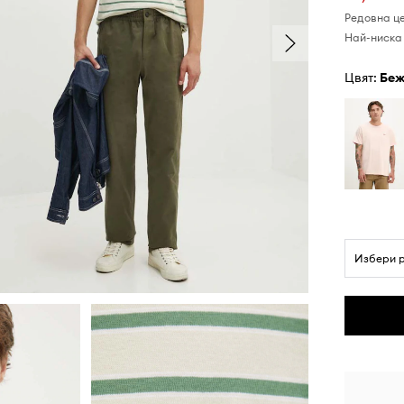
Редовна ц
Най-ниска 
Цвят:
бе
Избери 