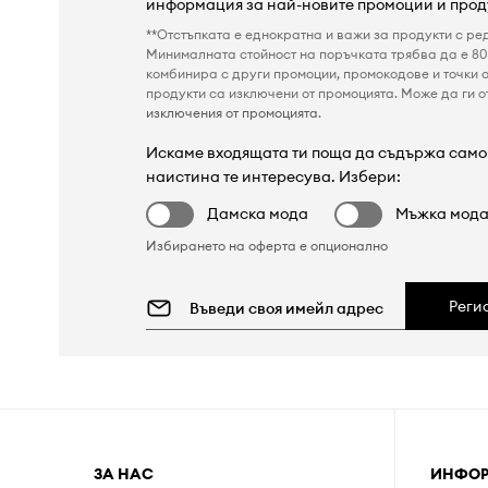
информация за най-новите промоции и прод
**Отстъпката е еднократна и важи за продукти с ре
Минималната стойност на поръчката трябва да е 80 
комбинира с други промоции, промокодове и точки о
продукти са изключени от промоцията. Може да ги от
изключения от промоцията
.
Искаме входящата ти поща да съдържа само 
наистина те интересува. Избери:
Дамска мода
Мъжка мод
Избирането на оферта е опционално
Реги
ЗА НАС
ИНФО