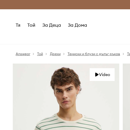
Само оригинални продукти
Безплатни доставка
Тя
Той
За Деца
За Дома
Answear
Той
Дрехи
Тениски и блузи с дълъг ръкав
Т
Video