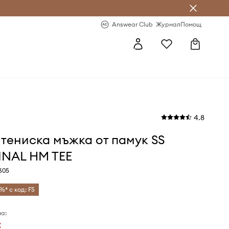
естявай с Answear Club
-20% за първа поръчка
Answear Club
Журнал
Помощ
4.8
s тениска мъжка от памук SS
INAL HM TEE
605
%* с код: FS
а:
€