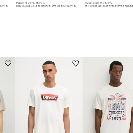
Редовна цена:
35,90 €
Редовна цена:
35,99 €
18,99 €
Най-ниска цена за последните 30 дни:
22,99 €
Най-ниска цена от пускането в прод
35,99 €