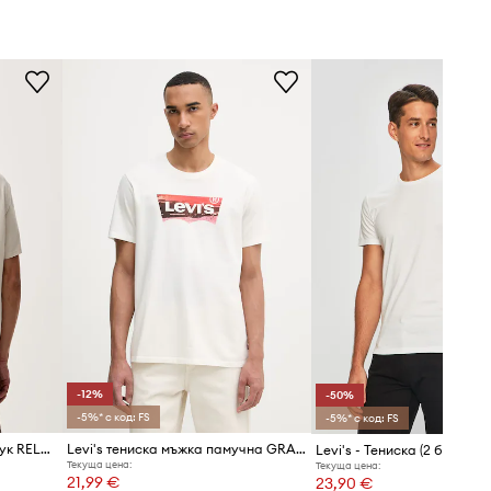
Ширина под мишниците
:
55,5
см
Levi's
Умален размер
Препоръчваме ви да изберете
размер по-голям от този, който
носите обикновено.
Таблица с размери
-12%
-50%
-5%* с код: FS
-5%* с код: FS
Levi's тениска мъжка от памук RELAXED FIT TEE
Levi's тениска мъжка памучна GRAPHIC CREWNECK
Levi's - Тениска (2 бройки)
Текуща цена:
Текуща цена:
21,99 €
23,90 €