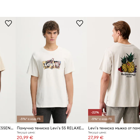
в
о
Марка
 ежедневни поводи
Производител
ата на кройката
Код на продукта
елементи от
-22%
-5%* с код: FS
-5%* с код: FS
Памучна тениска Levi's THE ESSENTIAL TEE
Памучна тениска Levi's SS RELAXED FIT
Текуща цена:
Текуща цена:
20,99 €
27,99 €