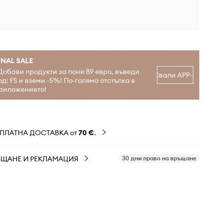
INAL SALE
Добави продукти за поне 89 евро, въведи
Свали APP-а
од: FS и вземи -5%! По-голяма отстъпка в
риложението!
ЗПЛАТНА ДОСТАВКА от
70 €
.
ЪЩАНЕ И РЕКЛАМАЦИЯ
30 дни право на връщане