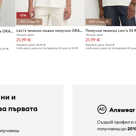
-12%
-5%* с код: FS
-5%* с код: FS
Levi's тениска мъжка памучна GRAPHIC CREWNECK
Levi's тениска мъжка от памук GRAPHIC CREWNECK
Текуща цена:
Текуща цена:
21,99 €
21,99 €
Редовна цена:
35,99 €
Редовна цена:
39,32 €
Най-ниска цена за последните 30 дни:
24,99 €
Най-ниска цена за последните 30 дни
22,99 €
 ни и
за първата
Answear
Създай профил и с
получаваш до
20
получаваш