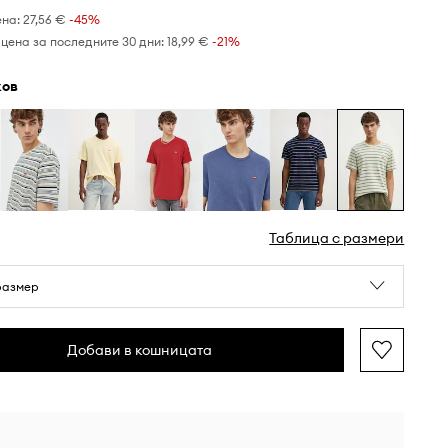
ена:
27,56 €
-45%
цена за последните 30 дни:
18,99 €
 -21%
жов
Таблица с размери
размер
Добави в кошницата