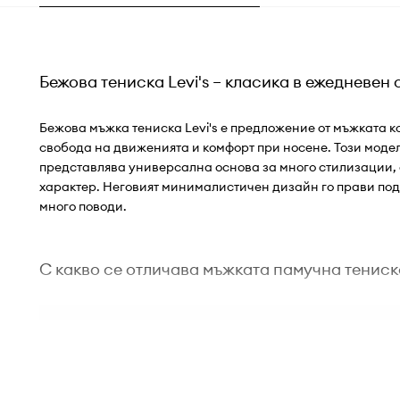
Бежова тениска Levi's – класика в ежедневен 
Бежова мъжка тениска Levi's е предложение от мъжката к
свобода на движенията и комфорт при носене. Този модел,
представлява универсална основа за много стилизации,
характер. Неговият минималистичен дизайн го прави под
много поводи.
С какво се отличава мъжката памучна тениска
Стандартната кройка
осигурява свобода на движен
прилягане