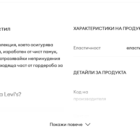
стил
ХАРАКТЕРИСТИКИ НА ПРОДУ
олекция, което осигурява
Еластичност
еласт
 изработен от чист памук,
 отразявайки непринудения
ходяща част от гардероба за
ДЕТАЙЛИ ЗА ПРОДУКТА
Код на
 Levi's?
производителя
Цвят от
ията и универсално
производителя
Покажи повече
Цвят