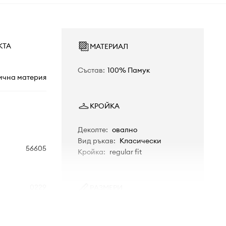
КТА
МАТЕРИАЛ
Състав
:
100% Памук
ична материя
КРОЙКА
Деколте
:
овално
Вид ръкав
:
Класически
56605
Кройка
:
regular fit
0229
РАЗМЕРИ
Мерките са за размер
:
L
Дължина
:
75,5 см
бежов