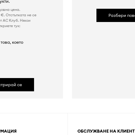
укти.
довна цена.
€. Отстъпката не се
Разбери пов
т AC Клуб. Някои
криете тук:
това, което
а
стрирай се
РМАЦИЯ
ОБСЛУЖВАНЕ НА КЛИЕНТ