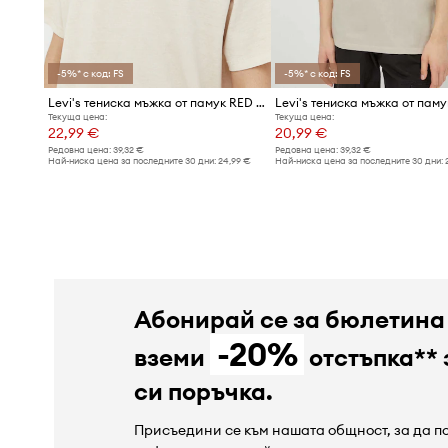
-5%* с код: FS
-5%* с код: FS
Levi's тениска мъжка от памук RED TAB VINTAGE
Текуща цена:
Текуща цена:
22,99 €
20,99 €
Редовна цена:
39,32 €
Редовна цена:
39,32 €
Най-ниска цена за последните 30 дни:
24,99 €
Най-ниска цена за последните 30 дни:
Абонирай се за бюлетина
-20%
вземи
отстъпка** 
си поръчка.
Присъедини се към нашата общност, за да 