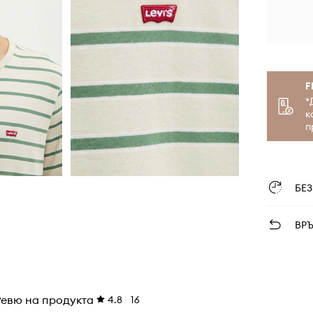
F
*
к
п
БЕ
ВР
Ревю на продукта
4.8
16