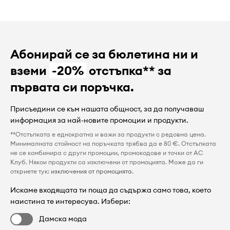
Абонирай се за бюлетина ни и
вземи
-20%
отстъпка** за
първата си поръчка.
Присъедини се към нашата общност, за да получаваш
информация за най-новите промоции и продукти.
**Отстъпката е еднократна и важи за продукти с редовна цена.
Минималната стойност на поръчката трябва да е 80 €. Отстъпката
не се комбинира с други промоции, промокодове и точки от AC
Клуб. Някои продукти са изключени от промоцията. Може да ги
откриете тук:
изключения от промоцията
.
Искаме входящата ти поща да съдържа само това, което
наистина те интересува. Избери:
Дамска мода