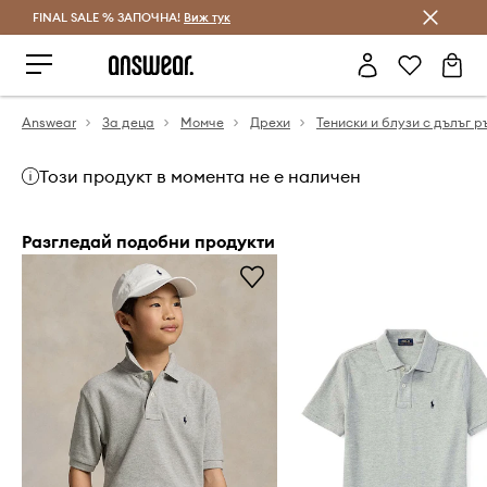
FINAL SALE % ЗАПОЧНА!
Спестявай с Answear Club
Виж тук
Answear
За деца
Момче
Дрехи
Тениски и блузи с дълъг р
Този продукт в момента не е наличен
Разгледай подобни продукти