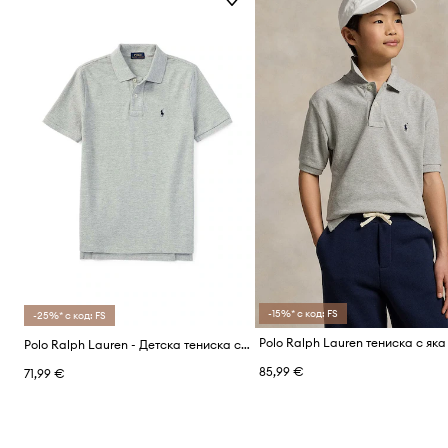
-15%* с код: FS
-25%* с код: FS
Polo Ralph Lauren - Детска тениска с яка 110-128 cm
85,99 €
71,99 €