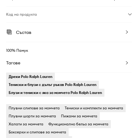
Код на продукта
Състав
100% Памук
Тагове
Дрехи Polo Ralph Lauren
Тениски и блузи с дълъг ръкав Polo Ralph Lauren
Блузи и тениски с яка за момчета Polo Ralph Lauren
Плувни слипове за момчета
Тениски и комплекти за момчета
Плувни шорти за момчета
Пижами за момчета
Халати за момчета
Функционално бельо за момчета
Боксерки и слипове за момчета