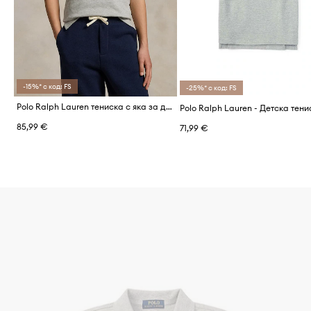
-15%* с код: FS
-25%* с код: FS
Polo Ralph Lauren тениска с яка за деца от памук
85,99 €
71,99 €