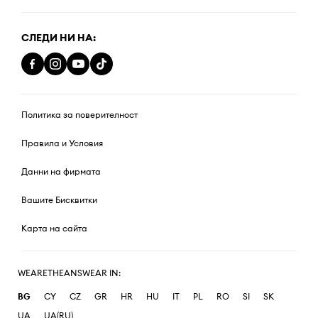
СЛЕДИ НИ НА:
Политика за поверителност
Правила и Условия
Данни на фирмата
Вашите Бисквитки
Карта на сайта
WEARETHEANSWEAR IN:
BG
CY
CZ
GR
HR
HU
IT
PL
RO
SI
SK
UA
UA(RU)