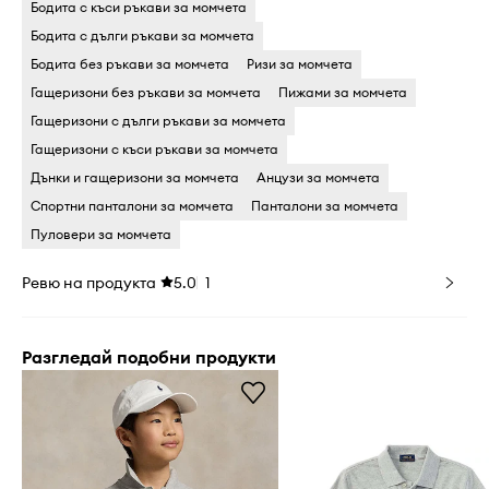
Бодита c къси ръкави за момчета
Бодита c дълги ръкави за момчета
Бодита без ръкави за момчета
Ризи за момчета
Гащеризони без ръкави за момчета
Пижами за момчета
Гащеризони c дълги ръкави за момчета
Гащеризони c къси ръкави за момчета
Дънки и гащеризони за момчета
Анцузи за момчета
Спортни панталони за момчета
Панталони за момчета
Пуловери за момчета
Ревю на продукта
5.0
1
Разгледай подобни продукти