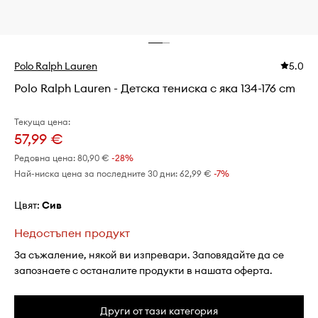
Polo Ralph Lauren
5.0
Polo Ralph Lauren - Детска тениска с яка 134-176 cm
Текуща цена:
57,99 €
Редовна цена:
80,90 €
-28%
Най-ниска цена за последните 30 дни:
62,99 €
 -7%
Цвят:
сив
Недостъпен продукт
За съжаление, някой ви изпревари. Заповядайте да се
запознаете с останалите продукти в нашата оферта.
Други от тази категория